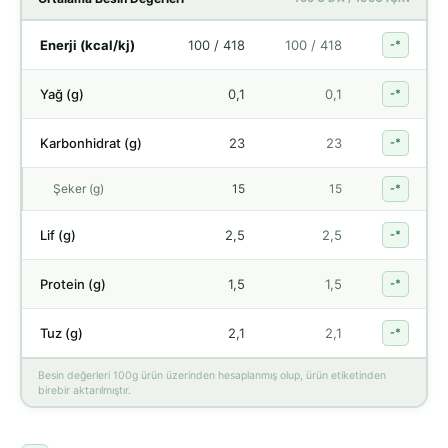
Enerji (kcal/kj)
100 / 418
100 / 418
-*
Yağ (g)
0,1
0,1
-*
Karbonhidrat (g)
23
23
-*
Şeker (g)
15
15
-*
Lif (g)
2,5
2,5
-*
Protein (g)
1,5
1,5
-*
Tuz (g)
2,1
2,1
-*
Besin değerleri 100g ürün üzerinden hesaplanmış olup, ürün etiketinden
birebir aktarılmıştır.