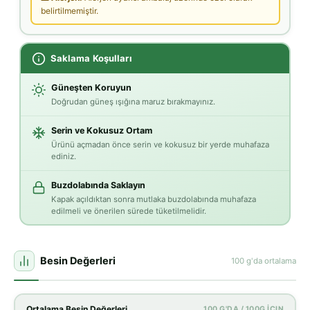
belirtilmemiştir.
Saklama Koşulları
Güneşten Koruyun
Doğrudan güneş ışığına maruz bırakmayınız.
Serin ve Kokusuz Ortam
Ürünü açmadan önce serin ve kokusuz bir yerde muhafaza
ediniz.
Buzdolabında Saklayın
Kapak açıldıktan sonra mutlaka buzdolabında muhafaza
edilmeli ve önerilen sürede tüketilmelidir.
Besin Değerleri
100 g'da ortalama
Ortalama Besin Değerleri
100 G'DA / 100G İÇIN