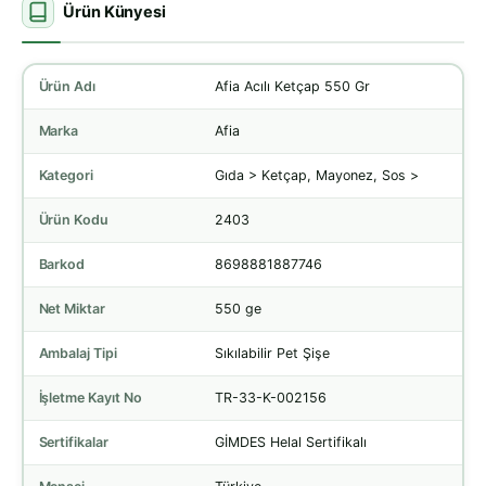
Ürün Künyesi
Ürün Adı
Afia Acılı Ketçap 550 Gr
Marka
Afia
Kategori
Gıda > Ketçap, Mayonez, Sos >
Ürün Kodu
2403
Barkod
8698881887746
Net Miktar
550 ge
Ambalaj Tipi
Sıkılabilir Pet Şişe
İşletme Kayıt No
TR-33-K-002156
Sertifikalar
GİMDES Helal Sertifikalı