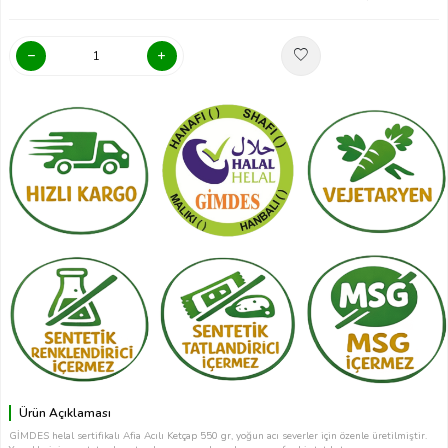
Ürün Açıklaması
GİMDES helal sertifikalı Afia Acılı Ketçap 550 gr, yoğun acı severler için özenle üretilmiştir.