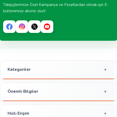
Takipçilerimize Özel Kampanya ve Fırsatlardan olmak için E-
bültenimize abone olun!
Kategoriler
Gıda
Kahvaltılık
Önemli Bilgiler
Atıştırmalık
Gizlilik ve Güvenlik
Et,Balık,Tavuk
Çerez Politikası
Hızlı Erişim
İçecekler