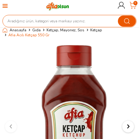
0
Anasayfa
Gıda
Ketçap, Mayonez, Sos
Ketçap
Afia Acılı Ketçap 550 Gr