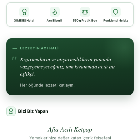
GİMDES Helal
Acı Biberli
550g Pratik Boy
Renklendiricisiz
LEZZETIN ACI HALI
Kızartmaların ve atıştırmalıkların yanında
vazgeçemeyeceğiniz, tam kıvamında acılı bir
eşlikçi.
Her öğünde lezzeti katlayın.
Bizi Biz Yapan
Afia Acılı Ketçap
Yemeklerinize değer katan içerik felsefesi