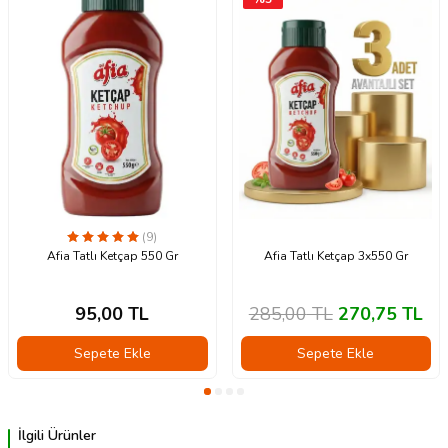
(9)
Afia Tatlı Ketçap 550 Gr
Afia Tatlı Ketçap 3x550 Gr
95,00
TL
285,00
TL
270,75
TL
Sepete Ekle
Sepete Ekle
İlgili Ürünler