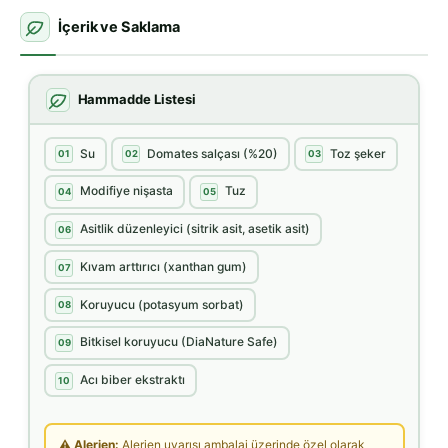
İçerik ve Saklama
Hammadde Listesi
Su
Domates salçası (%20)
Toz şeker
01
02
03
Modifiye nişasta
Tuz
04
05
Asitlik düzenleyici (sitrik asit, asetik asit)
06
Kıvam arttırıcı (xanthan gum)
07
Koruyucu (potasyum sorbat)
08
Bitkisel koruyucu (DiaNature Safe)
09
Acı biber ekstraktı
10
⚠ Alerjen:
Alerjen uyarısı ambalaj üzerinde özel olarak