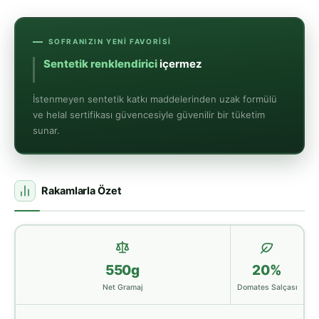
SOFRANIZIN YENI FAVORISI
Sentetik renklendirici
içermez
İstenmeyen sentetik katkı maddelerinden uzak formülü
ve helal sertifikası güvencesiyle güvenilir bir tüketim
sunar.
Rakamlarla Özet
550g
20%
Net Gramaj
Domates Salçası