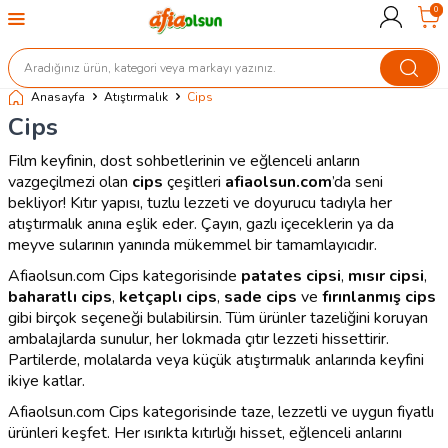
0
Anasayfa
Atıştırmalık
Cips
Cips
Film keyfinin, dost sohbetlerinin ve eğlenceli anların
vazgeçilmezi olan
cips
çeşitleri
afiaolsun.com
’da seni
bekliyor! Kıtır yapısı, tuzlu lezzeti ve doyurucu tadıyla her
atıştırmalık anına eşlik eder. Çayın, gazlı içeceklerin ya da
meyve sularının yanında mükemmel bir tamamlayıcıdır.
Afiaolsun.com Cips kategorisinde
patates cipsi
,
mısır cipsi
,
baharatlı cips
,
ketçaplı cips
,
sade cips
ve
fırınlanmış cips
gibi birçok seçeneği bulabilirsin. Tüm ürünler tazeliğini koruyan
ambalajlarda sunulur, her lokmada çıtır lezzeti hissettirir.
Partilerde, molalarda veya küçük atıştırmalık anlarında keyfini
ikiye katlar.
Afiaolsun.com Cips kategorisinde taze, lezzetli ve uygun fiyatlı
ürünleri keşfet. Her ısırıkta kıtırlığı hisset, eğlenceli anlarını