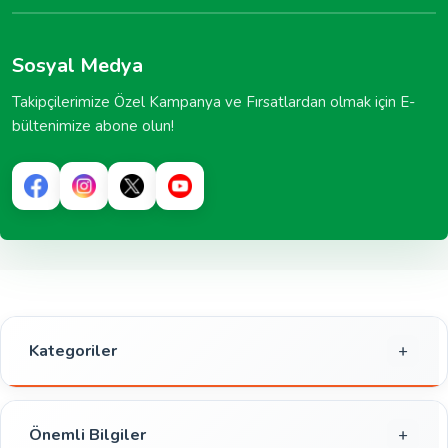
Sosyal Medya
Takipçilerimize Özel Kampanya ve Fırsatlardan olmak için E-
bültenimize abone olun!
Kategoriler
Gıda
Kahvaltılık
Önemli Bilgiler