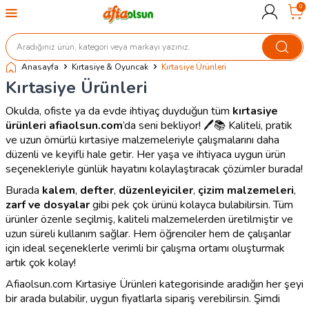
0
Anasayfa
Kırtasiye & Oyuncak
Kırtasiye Ürünleri
Kırtasiye Ürünleri
Okulda, ofiste ya da evde ihtiyaç duyduğun tüm
kırtasiye
ürünleri
afiaolsun.com
’da seni bekliyor! 🖊️📚 Kaliteli, pratik
ve uzun ömürlü kırtasiye malzemeleriyle çalışmalarını daha
düzenli ve keyifli hale getir. Her yaşa ve ihtiyaca uygun ürün
seçenekleriyle günlük hayatını kolaylaştıracak çözümler burada!
Burada
kalem
,
defter
,
düzenleyiciler
,
çizim malzemeleri
,
zarf ve dosyalar
gibi pek çok ürünü kolayca bulabilirsin. Tüm
ürünler özenle seçilmiş, kaliteli malzemelerden üretilmiştir ve
uzun süreli kullanım sağlar. Hem öğrenciler hem de çalışanlar
için ideal seçeneklerle verimli bir çalışma ortamı oluşturmak
artık çok kolay!
Afiaolsun.com Kırtasiye Ürünleri kategorisinde aradığın her şeyi
bir arada bulabilir, uygun fiyatlarla sipariş verebilirsin. Şimdi