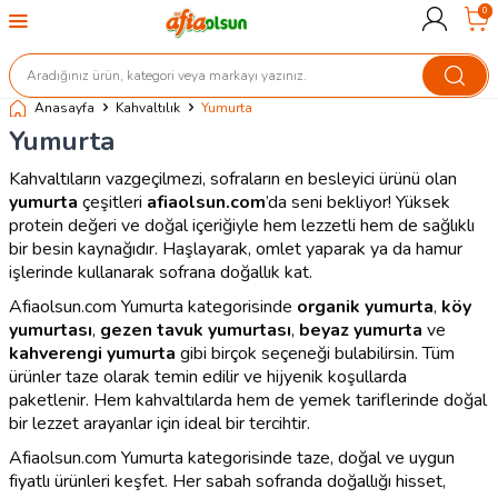
0
Anasayfa
Kahvaltılık
Yumurta
Yumurta
Kahvaltıların vazgeçilmezi, sofraların en besleyici ürünü olan
yumurta
çeşitleri
afiaolsun.com
’da seni bekliyor! Yüksek
protein değeri ve doğal içeriğiyle hem lezzetli hem de sağlıklı
bir besin kaynağıdır. Haşlayarak, omlet yaparak ya da hamur
işlerinde kullanarak sofrana doğallık kat.
Afiaolsun.com Yumurta kategorisinde
organik yumurta
,
köy
yumurtası
,
gezen tavuk yumurtası
,
beyaz yumurta
ve
kahverengi yumurta
gibi birçok seçeneği bulabilirsin. Tüm
ürünler taze olarak temin edilir ve hijyenik koşullarda
paketlenir. Hem kahvaltılarda hem de yemek tariflerinde doğal
bir lezzet arayanlar için ideal bir tercihtir.
Afiaolsun.com Yumurta kategorisinde taze, doğal ve uygun
fiyatlı ürünleri keşfet. Her sabah sofranda doğallığı hisset,