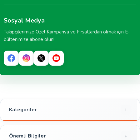
Sosyal Medya
Takipçilerimize Özel Kampanya ve Fırsatlardan olmak için E-
bültenimize abone olun!
Kategoriler
Gıda
Kahvaltılık
Önemli Bilgiler