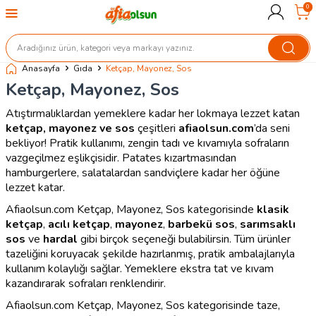
0
Anasayfa
Gıda
Ketçap, Mayonez, Sos
Ketçap, Mayonez, Sos
Atıştırmalıklardan yemeklere kadar her lokmaya lezzet katan
ketçap, mayonez ve sos
çeşitleri
afiaolsun.com
’da seni
bekliyor! Pratik kullanımı, zengin tadı ve kıvamıyla sofraların
vazgeçilmez eşlikçisidir. Patates kızartmasından
hamburgerlere, salatalardan sandviçlere kadar her öğüne
lezzet katar.
Afiaolsun.com Ketçap, Mayonez, Sos kategorisinde
klasik
ketçap
,
acılı ketçap
,
mayonez
,
barbekü sos
,
sarımsaklı
sos
ve
hardal
gibi birçok seçeneği bulabilirsin. Tüm ürünler
tazeliğini koruyacak şekilde hazırlanmış, pratik ambalajlarıyla
kullanım kolaylığı sağlar. Yemeklere ekstra tat ve kıvam
kazandırarak sofraları renklendirir.
Afiaolsun.com Ketçap, Mayonez, Sos kategorisinde taze,