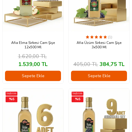
(1)
Afia Elma Sirkesi Cam Şişe
Afia Üzüm Sirkesi Cam Şişe
12x500 Ml
3x500 Ml
1.620,00
TL
1.539,00
TL
405,00
TL
384,75
TL
Sepete Ekle
Sepete Ekle
İndirim
İndirim
%
5
%
5