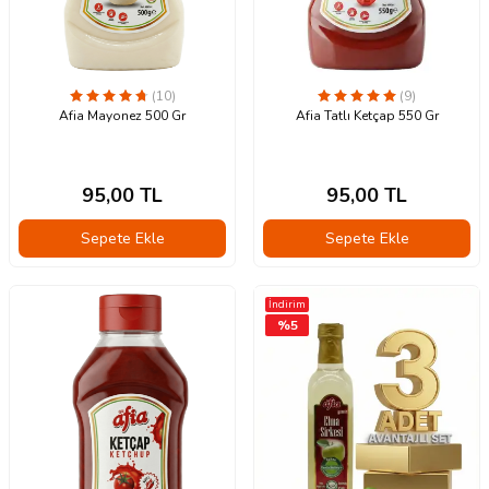
(10)
(9)
Afia Mayonez 500 Gr
Afia Tatlı Ketçap 550 Gr
95,00
TL
95,00
TL
Sepete Ekle
Sepete Ekle
İndirim
%
5