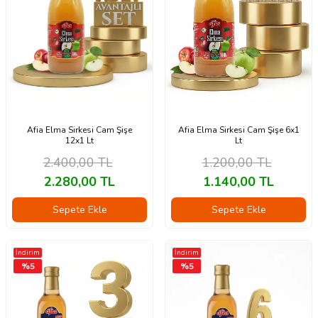
Afia Elma Sirkesi Cam Şişe
Afia Elma Sirkesi Cam Şişe 6x1
12x1 Lt
Lt
2.400,00
TL
1.200,00
TL
2.280,00
TL
1.140,00
TL
Sepete Ekle
Sepete Ekle
İndirim
İndirim
%
5
%
5