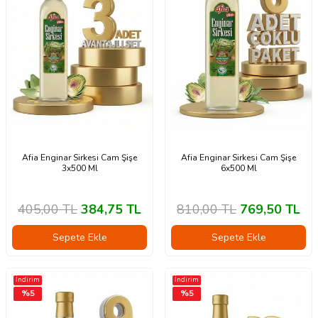
Afia Enginar Sirkesi Cam Şişe
Afia Enginar Sirkesi Cam Şişe
3x500 Ml
6x500 Ml
405,00
TL
384,75
TL
810,00
TL
769,50
TL
Sepete Ekle
Sepete Ekle
İndirim
İndirim
%
5
%
5