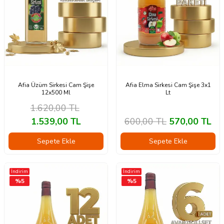
Afia Üzüm Sirkesi Cam Şişe
Afia Elma Sirkesi Cam Şişe 3x1
12x500 Ml
Lt
1.620,00
TL
1.539,00
TL
600,00
TL
570,00
TL
Sepete Ekle
Sepete Ekle
İndirim
İndirim
%
5
%
5