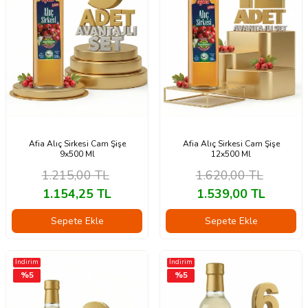
Afia Alıç Sirkesi Cam Şişe
Afia Alıç Sirkesi Cam Şişe
9x500 Ml
12x500 Ml
1.215,00
TL
1.620,00
TL
1.154,25
TL
1.539,00
TL
Sepete Ekle
Sepete Ekle
İndirim
İndirim
%
5
%
5