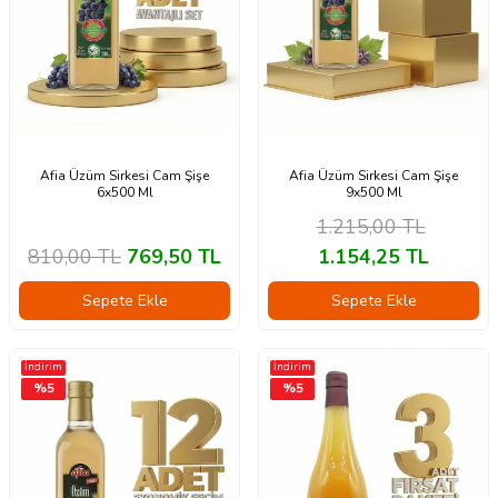
Afia Üzüm Sirkesi Cam Şişe
Afia Üzüm Sirkesi Cam Şişe
6x500 Ml
9x500 Ml
1.215,00
TL
810,00
TL
769,50
TL
1.154,25
TL
Sepete Ekle
Sepete Ekle
İndirim
İndirim
%
5
%
5