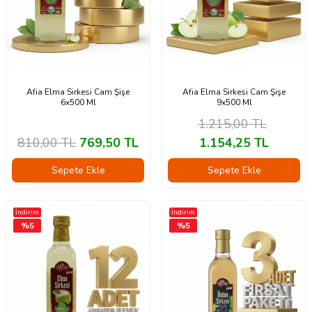
Afia Elma Sirkesi Cam Şişe
Afia Elma Sirkesi Cam Şişe
6x500 Ml
9x500 Ml
1.215,00
TL
810,00
TL
769,50
TL
1.154,25
TL
Sepete Ekle
Sepete Ekle
İndirim
İndirim
%
5
%
5