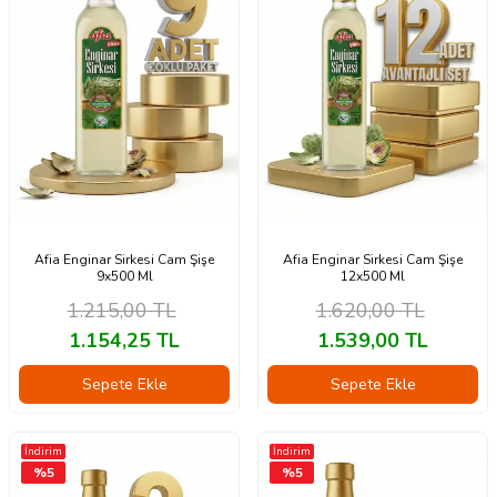
Afia Enginar Sirkesi Cam Şişe
Afia Enginar Sirkesi Cam Şişe
9x500 Ml
12x500 Ml
1.215,00
TL
1.620,00
TL
1.154,25
TL
1.539,00
TL
Sepete Ekle
Sepete Ekle
İndirim
İndirim
%
5
%
5