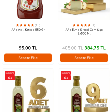
(10)
(1)
Afia Acılı Ketçap 550 Gr
Afia Elma Sirkesi Cam Şişe
3x500 Ml
95,00
TL
405,00
TL
384,75
TL
Sepete Ekle
Sepete Ekle
İndirim
İndirim
%
5
%
5