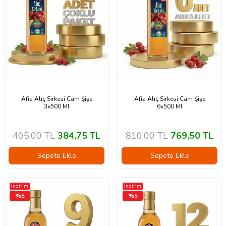
Afia Alıç Sirkesi Cam Şişe
Afia Alıç Sirkesi Cam Şişe
3x500 Ml
6x500 Ml
405,00
TL
384,75
TL
810,00
TL
769,50
TL
Sepete Ekle
Sepete Ekle
İndirim
İndirim
%
5
%
5