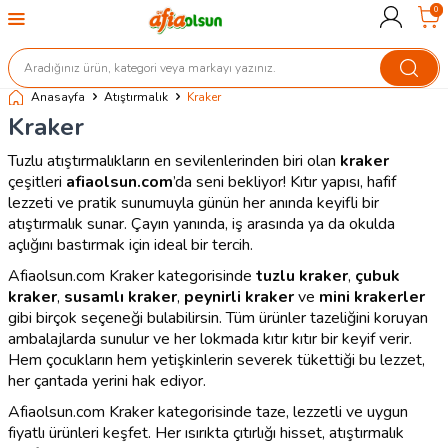
0
Anasayfa
Atıştırmalık
Kraker
Kraker
Tuzlu atıştırmalıkların en sevilenlerinden biri olan
kraker
çeşitleri
afiaolsun.com
’da seni bekliyor! Kıtır yapısı, hafif
lezzeti ve pratik sunumuyla günün her anında keyifli bir
atıştırmalık sunar. Çayın yanında, iş arasında ya da okulda
açlığını bastırmak için ideal bir tercih.
Afiaolsun.com Kraker kategorisinde
tuzlu kraker
,
çubuk
kraker
,
susamlı kraker
,
peynirli kraker
ve
mini krakerler
gibi birçok seçeneği bulabilirsin. Tüm ürünler tazeliğini koruyan
ambalajlarda sunulur ve her lokmada kıtır kıtır bir keyif verir.
Hem çocukların hem yetişkinlerin severek tükettiği bu lezzet,
her çantada yerini hak ediyor.
Afiaolsun.com Kraker kategorisinde taze, lezzetli ve uygun
fiyatlı ürünleri keşfet. Her ısırıkta çıtırlığı hisset, atıştırmalık