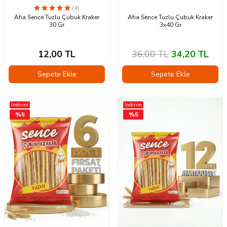
(4)
Afia Sence Tuzlu Çubuk Kraker
Afia Sence Tuzlu Çubuk Kraker
30 Gr
3x40 Gr
12,00
TL
36,00
TL
34,20
TL
Sepete Ekle
Sepete Ekle
İndirim
İndirim
%
5
%
5