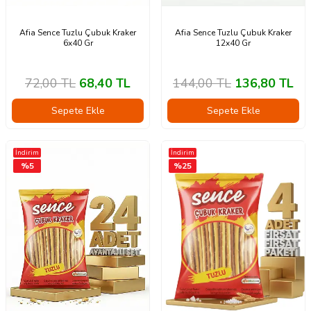
Afia Sence Tuzlu Çubuk Kraker
Afia Sence Tuzlu Çubuk Kraker
6x40 Gr
12x40 Gr
72,00
TL
68,40
TL
144,00
TL
136,80
TL
Sepete Ekle
Sepete Ekle
İndirim
İndirim
%
5
%
25