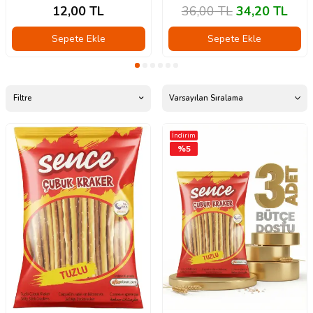
12,00
TL
36,00
TL
34,20
TL
Sepete Ekle
Sepete Ekle
Filtre
İndirim
%
5