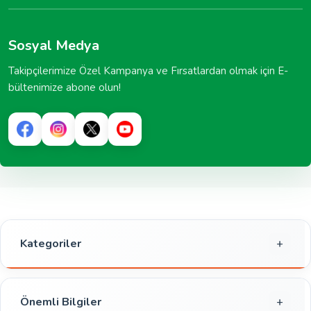
Sosyal Medya
Takipçilerimize Özel Kampanya ve Fırsatlardan olmak için E-
bültenimize abone olun!
Kategoriler
Gıda
Kahvaltılık
Önemli Bilgiler