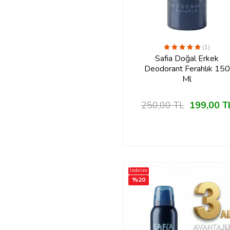
(1)
Safia Doğal Erkek
Deodorant Ferahlık 150
Ml
250,00
TL
199,00
T
İndirim
%
20