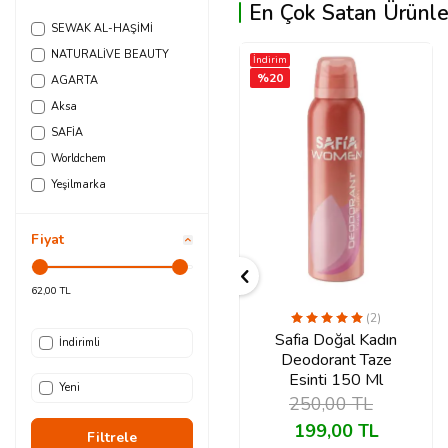
En Çok Satan Ürünle
SEWAK AL-HAŞİMİ
NATURALİVE BEAUTY
İndirim
%
20
AGARTA
Aksa
SAFİA
Worldchem
Yeşilmarka
Fiyat
(2)
Yeşilmarka
Safia Doğal Kadın
İndirimli
Lavanta Roll-On
Deodorant Taze
Deodorant 50 Ml
Esinti 150 Ml
Yeni
250,00
TL
269,90
TL
199,00
TL
Filtrele