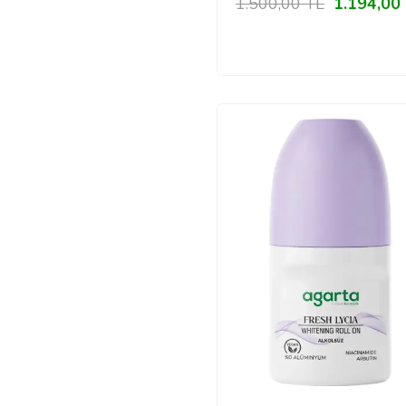
1.500,00
TL
1.194,00