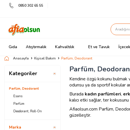
0850 302 65 55
Gıda
Atıştırmalık
Kahvaltılık
Et ve Tavuk
İçecek
Anasayfa
Kişisel Bakım
Parfüm, Deodorant
Parfüm, Deodoran
Kategoriler
Kendine özgü kokunu bulmak ve 
odunsu ya da sportif kokular ar
Parfüm, Deodorant
Burada
kadın parfümleri
,
erk
Esans
kalıcı etki sağlar, ter kokusunu
Parfüm
Afiaolsun.com Parfüm, Deodora
Deodorant, Roll-On
güzelleştir.
Marka