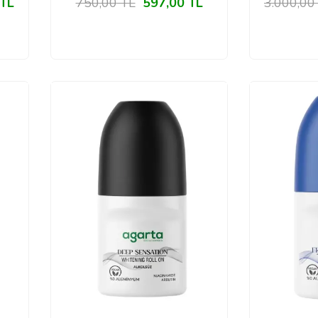
TL
750,00
TL
597,00
TL
3.000,00