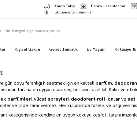
Kargo Takip
Banka Hesaplarımız
Glutensiz Ürünlerimiz
ler
Kişisel Bakım
Genel Temizlik
Ev Yaşam
Kırtasiye 
t
gün boyu ferahlığı hissetmek için en kaliteli
parfüm, deodoran
asından tarzına en uygun olanı seç, her anını özel kıl. Kalıcı ve etk
ek parfümleri
,
vücut spreyleri
,
deodorant roll-onlar
ve
set 
 önler ve cilde zarar vermez. Her kullanımda tazelik ve özgüven hissi
nt kategorisinde kendine en uygun kokuyu keşfet, tarzını imzanla 