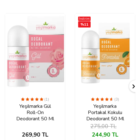
İndirim
%
11
(1)
(3)
Yeşilmarka Gül
Yeşilmarka
Roll-On
Portakal Kokulu
Deodorant 50 Ml
Deodorant 50 Ml
275,00
TL
269,90
TL
244,90
TL