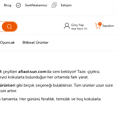
Blog
Sertifikalarımız
İletişim
0
Giriş Yap
Sepetim
veya Kayıt Ol
& Oyuncak
Bitkisel Ürünler
t
çeşitleri
afiaolsun.com
’da seni bekliyor! Taze, çiçeksi,
ileyici kokularla bulunduğun her ortamda fark yarat.
ürünleri
gibi birçok seçeneği bulabilirsin. Tüm ürünler uzun süre
ni artırır.
tamamla. Her gününü ferahlık, temizlik ve hoş kokularla