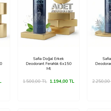
Safia Doğal Erkek
Safi
50
Deodorant Ferahlık 6x150
Deodoran
Ml
L
1.500,00
TL
1.194,00
TL
2.250,00