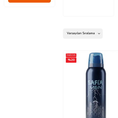
İndirim
%
20