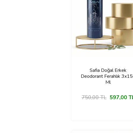
Safia Doğal Erkek
Deodorant Ferahlık 3x1
Ml
750,00
TL
597,00
T