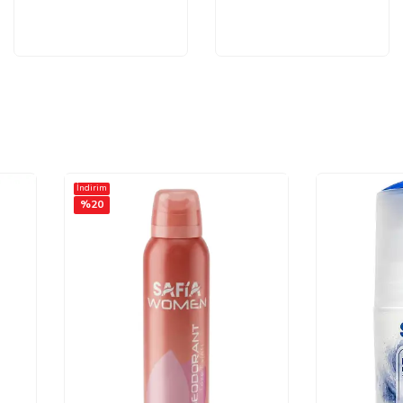
İndirim
%
20