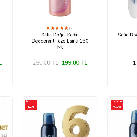
(2)
Safia Doğal Kadın
Safia Do
Deodorant Taze Esinti 150
Ml
L
250,00
TL
199,00
TL
1
İndirim
İndirim
%
20
%
20