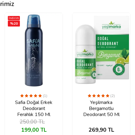
rimiz
İndirim
%
20
(1)
(2)
Safia Doğal Erkek
Yeşilmarka
Deodorant
Bergamotlu
Ferahlık 150 Ml
Deodorant 50 Ml
250,00
TL
199,00
TL
269,90
TL