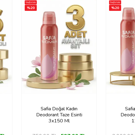
İndirim
İndirim
%
20
%
20
Safia Doğal Kadın
Safi
Deodorant Taze Esinti
Deodor
3x150 Ml
1