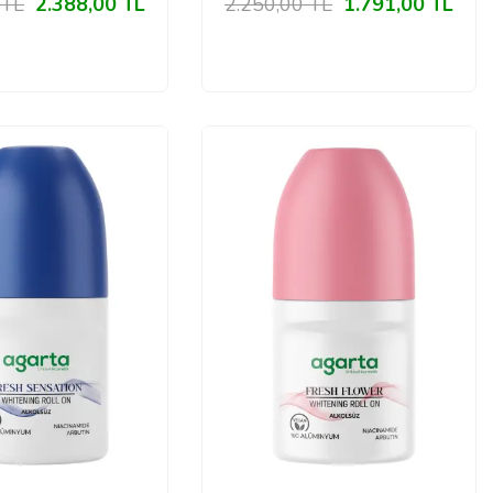
TL
2.388,00
TL
2.250,00
TL
1.791,00
TL