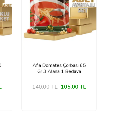
0
Afia Domates Çorbası 65
Gr 3 Alana 1 Bedava
L
140,00
TL
105,00
TL