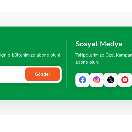
Sosyal Medya
çin e-bültenimize abone olun!
Takipçilerimize Özel Kampan
abone olun!
Gönder