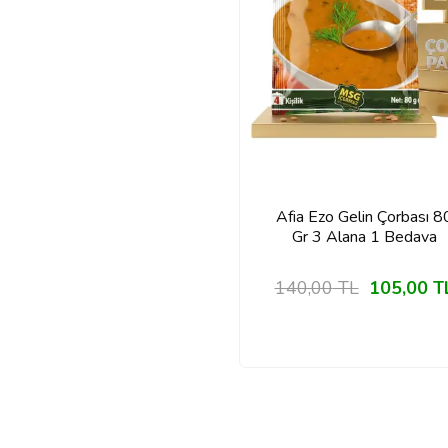
Afia Ezo Gelin Çorbası 8
Gr 3 Alana 1 Bedava
140,00
TL
105,00
T