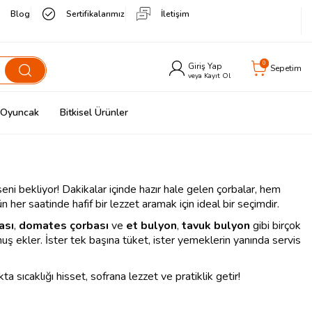
Blog
Sertifikalarımız
İletişim
0
Giriş Yap
Sepetim
veya Kayıt Ol
& Oyuncak
Bitkisel Ürünler
seni bekliyor! Dakikalar içinde hazır hale gelen çorbalar, hem
 her saatinde hafif bir lezzet aramak için ideal bir seçimdir.
ası
,
domates çorbası
ve
et bulyon
,
tavuk bulyon
gibi birçok
unuş ekler. İster tek başına tüket, ister yemeklerin yanında servis
a sıcaklığı hisset, sofrana lezzet ve pratiklik getir!