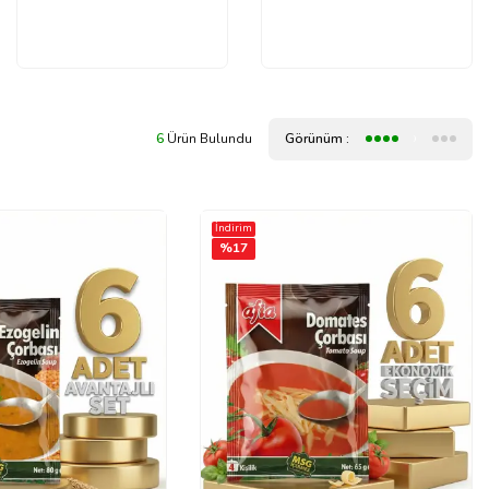
6
Ürün Bulundu
Görünüm :
İndirim
%
17