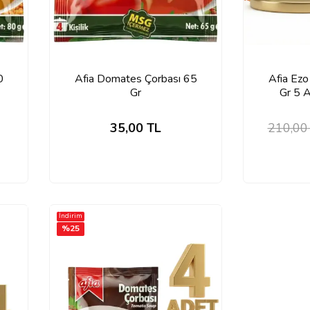
0
Afia Domates Çorbası 65
Afia Ezo
Gr
Gr 5 
35,00
TL
210,00
İndirim
%
25