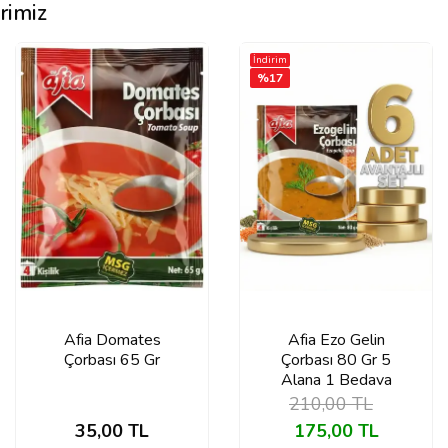
rimiz
İndirim
%
17
Afia Domates
Afia Ezo Gelin
Çorbası 65 Gr
Çorbası 80 Gr 5
Alana 1 Bedava
210,00
TL
35,00
TL
175,00
TL