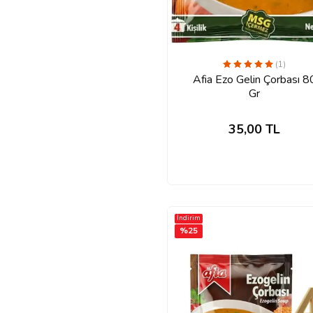
(1)
Afia Ezo Gelin Çorbası 8
Gr
35,00
TL
İndirim
%
25