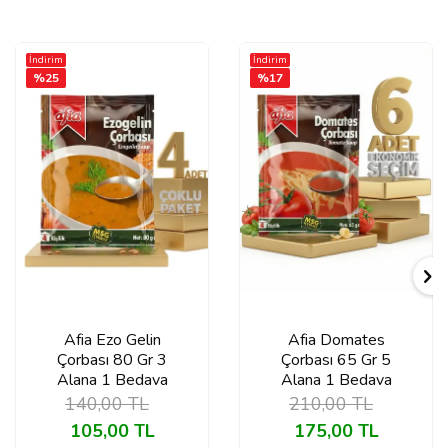
İndirim
İndirim
%
25
%
17
Afia Ezo Gelin
Afia Domates
Çorbası 80 Gr 3
Çorbası 65 Gr 5
Alana 1 Bedava
Alana 1 Bedava
140,00
TL
210,00
TL
105,00
TL
175,00
TL