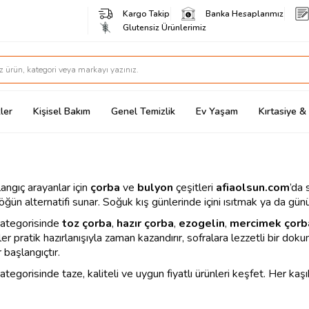
Kargo Takip
Banka Hesaplarımız
Glutensiz Ürünlerimiz
ler
Kişisel Bakım
Genel Temizlik
Ev Yaşam
Kırtasiye 
langıç arayanlar için
çorba
ve
bulyon
çeşitleri
afiaolsun.com
’da 
ün alternatifi sunar. Soğuk kış günlerinde içini ısıtmak ya da günün
kategorisinde
toz çorba
,
hazır çorba
,
ezogelin
,
mercimek çorb
er pratik hazırlanışıyla zaman kazandırır, sofralara lezzetli bir dok
başlangıçtır.
gorisinde taze, kaliteli ve uygun fiyatlı ürünleri keşfet. Her kaşıkt