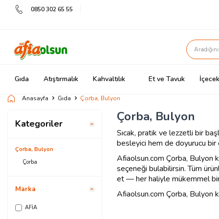
0850 302 65 55
Gıda
Atıştırmalık
Kahvaltılık
Et ve Tavuk
İçecek
Anasayfa
Gıda
Çorba, Bulyon
Çorba, Bulyon
Kategoriler
Sıcak, pratik ve lezzetli bir baş
besleyici hem de doyurucu bir öğ
Çorba, Bulyon
Afiaolsun.com Çorba, Bulyon 
Çorba
seçeneği bulabilirsin. Tüm ürünl
et — her haliyle mükemmel bir 
Marka
Afiaolsun.com Çorba, Bulyon kate
AFİA