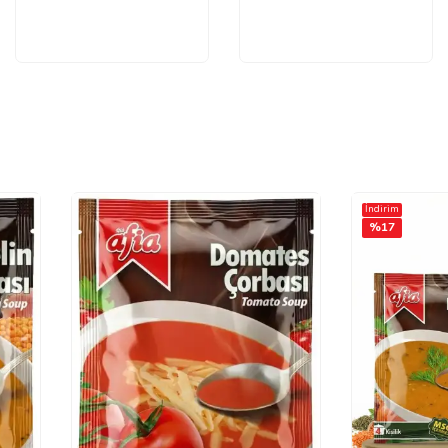
İndirim
%
17