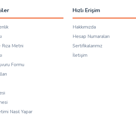
iler
Hızlı Erişim
enlik
Hakkımızda
ı
Hesap Numaraları
 Rıza Metni
Sertifikalarımız
sı
İletişim
aşvuru Formu
ları
esi
mesi
timi Nasıl Yapar