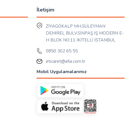
İletişim
ZİYAGÖKALP MH.SÜLEYMAN
DEMİREL BULV.SİNPAŞ İŞ MODERN E-
H BLOK NO:11 İKİTELLİ İSTANBUL
0850 302 65 55
eticaret@afia.com.tr
Mobil Uygulamalarımız