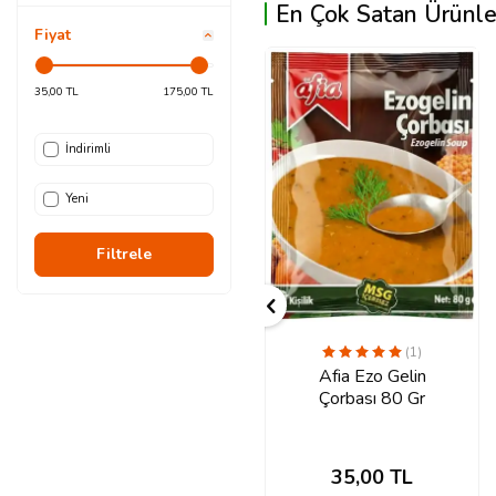
En Çok Satan Ürünle
Fiyat
İndirim
%
25
İndirimli
Yeni
Filtrele
(1)
Afia Domates
Afia Ezo Gelin
Çorbası 65 Gr 3
Çorbası 80 Gr
Alana 1 Bedava
140,00
TL
105,00
TL
35,00
TL