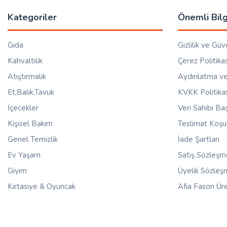
Kategoriler
Önemli Bilg
Gıda
Gizlilik ve Güv
Kahvaltılık
Çerez Politikas
Atıştırmalık
Aydınlatma ve
Et,Balık,Tavuk
KVKK Politika
İçecekler
Veri Sahibi B
Kişisel Bakım
Teslimat Koşul
Genel Temizlik
İade Şartları
Ev Yaşam
Satış Sözleşm
Giyim
Üyelik Sözleş
Kırtasiye & Oyuncak
Afia Fason Üre