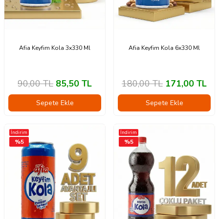
Afia Keyfim Kola 3x330 Ml
Afia Keyfim Kola 6x330 Ml
90,00
TL
85,50
TL
180,00
TL
171,00
TL
Sepete Ekle
Sepete Ekle
İndirim
İndirim
%
5
%
5