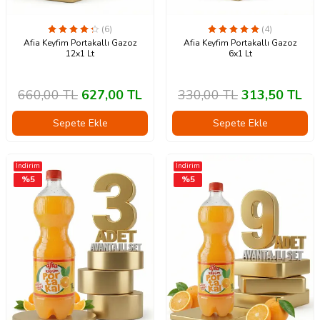
(6)
(4)
Afia Keyfim Portakallı Gazoz
Afia Keyfim Portakallı Gazoz
12x1 Lt
6x1 Lt
660,00
TL
627,00
TL
330,00
TL
313,50
TL
Sepete Ekle
Sepete Ekle
İndirim
İndirim
%
5
%
5