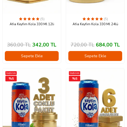
(5)
(5)
Afia Keyfim Kola 330 Ml 12li
Afia Keyfim Kola 330 Ml 24lü
360,00
TL
342,00
TL
720,00
TL
684,00
TL
Sepete Ekle
Sepete Ekle
İndirim
İndirim
%
5
%
5