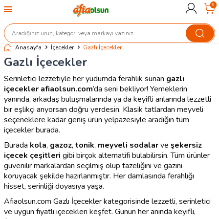
0
Anasayfa
İçecekler
Gazlı İçecekler
Gazlı İçecekler
Serinletici lezzetiyle her yudumda ferahlık sunan
gazlı
içecekler
afiaolsun.com
’da seni bekliyor! Yemeklerin
yanında, arkadaş buluşmalarında ya da keyifli anlarında lezzetli
bir eşlikçi arıyorsan doğru yerdesin. Klasik tatlardan meyveli
seçeneklere kadar geniş ürün yelpazesiyle aradığın tüm
içecekler burada.
Burada
kola
,
gazoz
,
tonik
,
meyveli sodalar
ve
şekersiz
içecek çeşitleri
gibi birçok alternatifi bulabilirsin. Tüm ürünler
güvenilir markalardan seçilmiş olup tazeliğini ve gazını
koruyacak şekilde hazırlanmıştır. Her damlasında ferahlığı
hisset, serinliği doyasıya yaşa.
Afiaolsun.com Gazlı İçecekler kategorisinde lezzetli, serinletici
ve uygun fiyatlı içecekleri keşfet. Günün her anında keyifli,