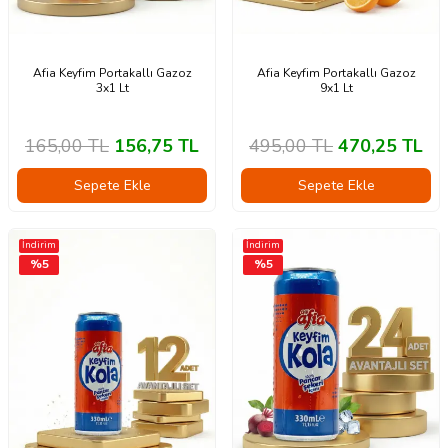
Afia Keyfim Portakallı Gazoz
Afia Keyfim Portakallı Gazoz
3x1 Lt
9x1 Lt
165,00
TL
156,75
TL
495,00
TL
470,25
TL
Sepete Ekle
Sepete Ekle
İndirim
İndirim
%
5
%
5