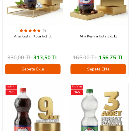
(5)
Afia Keyfim Kola 6x1 Lt
Afia Keyfim Kola 3x1 Lt
330,00
TL
313,50
TL
165,00
TL
156,75
TL
Sepete Ekle
Sepete Ekle
İndirim
İndirim
%
5
%
5