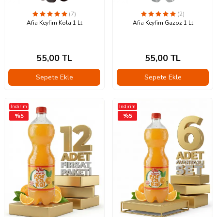
(7)
(2)
Afia Keyfim Kola 1 Lt
Afia Keyfim Gazoz 1 Lt
55,00
TL
55,00
TL
Sepete Ekle
Sepete Ekle
İndirim
İndirim
%
5
%
5