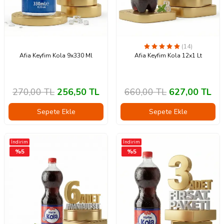
(14)
Afia Keyfim Kola 9x330 Ml
Afia Keyfim Kola 12x1 Lt
270,00
TL
256,50
TL
660,00
TL
627,00
TL
Sepete Ekle
Sepete Ekle
İndirim
İndirim
%
5
%
5