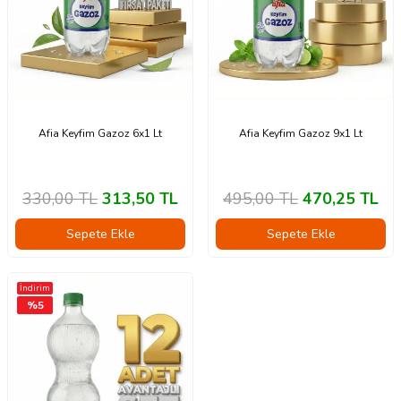
Afia Keyfim Gazoz 6x1 Lt
Afia Keyfim Gazoz 9x1 Lt
330,00
TL
313,50
TL
495,00
TL
470,25
TL
Sepete Ekle
Sepete Ekle
İndirim
%
5