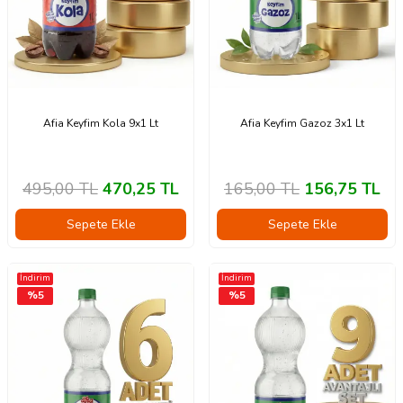
Afia Keyfim Kola 9x1 Lt
Afia Keyfim Gazoz 3x1 Lt
495,00
TL
470,25
TL
165,00
TL
156,75
TL
Sepete Ekle
Sepete Ekle
İndirim
İndirim
%
5
%
5