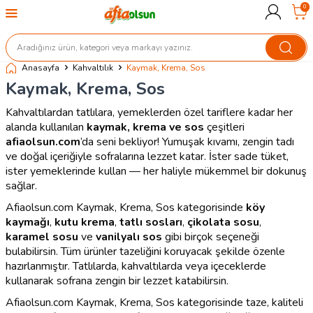
0
Anasayfa
Kahvaltılık
Kaymak, Krema, Sos
Kaymak, Krema, Sos
Kahvaltılardan tatlılara, yemeklerden özel tariflere kadar her
alanda kullanılan
kaymak, krema ve sos
çeşitleri
afiaolsun.com
’da seni bekliyor! Yumuşak kıvamı, zengin tadı
ve doğal içeriğiyle sofralarına lezzet katar. İster sade tüket,
ister yemeklerinde kullan — her haliyle mükemmel bir dokunuş
sağlar.
Afiaolsun.com Kaymak, Krema, Sos kategorisinde
köy
kaymağı
,
kutu krema
,
tatlı sosları
,
çikolata sosu
,
karamel sosu
ve
vanilyalı sos
gibi birçok seçeneği
bulabilirsin. Tüm ürünler tazeliğini koruyacak şekilde özenle
hazırlanmıştır. Tatlılarda, kahvaltılarda veya içeceklerde
kullanarak sofrana zengin bir lezzet katabilirsin.
Afiaolsun.com Kaymak, Krema, Sos kategorisinde taze, kaliteli