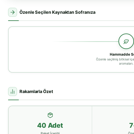
Özenle Seçilen Kaynaktan Sofranıza
Hammadde Se
Özenle seçilmiş bitkisel iç
aromaları.
Rakamlarla Özet
40 Adet
7
Paket İçeriği
Öze