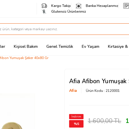
Kargo Takip
Banka Hesaplarımız
Glutensiz Ürünlerimiz
ler
Kişisel Bakım
Genel Temizlik
Ev Yaşam
Kırtasiye 
Afibon Yumuşak Şeker 40x80 Gr
Afia Afibon Yumuşak
Afia
Ürün Kodu :
2120001
İndirim
1.600,00
TL
1
%
5