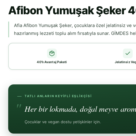
Afibon Yumuşak Şeker 40'
Afia Afibon Yumuşak Şeker, çocuklara özel jelatinsiz ve ve
hazırlanmış lezzeti toplu alım fırsatıyla sunar. GİMDES helal s
40'lı Avantaj Paketi
Jelatinsiz V
TATLI ANLARIN KEYIFLI EŞLIKÇISI
Her bir lokmada, doğal meyve aromal
Çocuklar ve vegan dostu yetişkinler için.