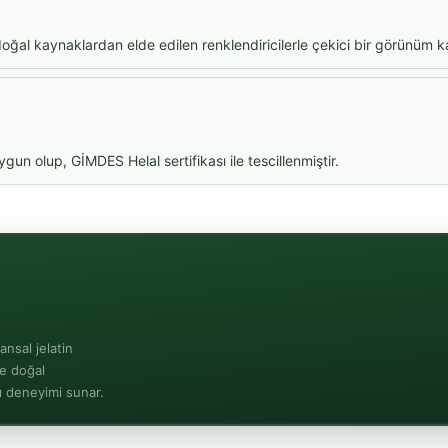
doğal kaynaklardan elde edilen renklendiricilerle çekici bir görünüm k
gun olup, GİMDES Helal sertifikası ile tescillenmiştir.
nsal jelatin
e doğal
lı deneyimi sunar.