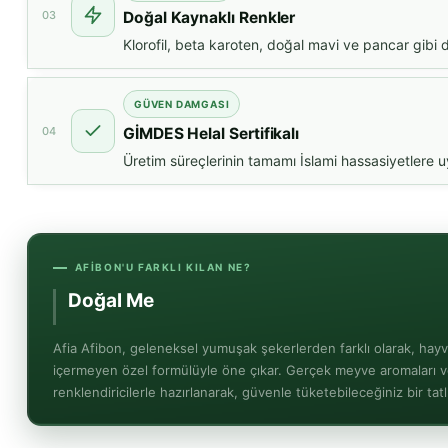
03
Doğal Kaynaklı Renkler
Klorofil, beta karoten, doğal mavi ve pancar gibi 
GÜVEN DAMGASI
04
GİMDES Helal Sertifikalı
Üretim süreçlerinin tamamı İslami hassasiyetlere uy
AFIBON'U FARKLI KILAN NE?
Doğal
Meyve Aromaları
Afia Afibon, geleneksel yumuşak şekerlerden farklı olarak, hayva
içermeyen özel formülüyle öne çıkar. Gerçek meyve aromaları v
renklendiricilerle hazırlanarak, güvenle tüketebileceğiniz bir tat