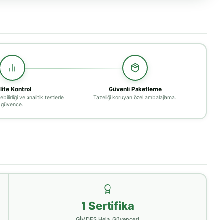
lite Kontrol
Güvenli Paketleme
bilirliği ve analitik testlerle
Tazeliği koruyan özel ambalajlama.
güvence.
1 Sertifika
GİMDES Helal Güvencesi