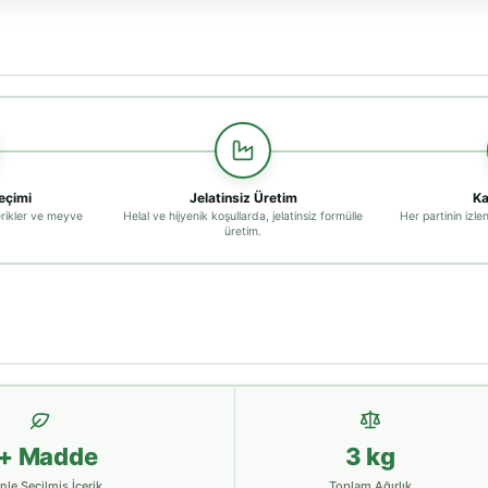
çimi
Jelatinsiz Üretim
Ka
erikler ve meyve
Helal ve hijyenik koşullarda, jelatinsiz formülle
Her partinin izlene
üretim.
+ Madde
3 kg
nle Seçilmiş İçerik
Toplam Ağırlık