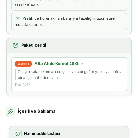
tasarruf edin.
Pratik ve korunaklı ambalajıyla tazeliğini uzun süre
05
muhafaza eder.
Paket İçeriği
Afia Afido Kornet 25 Gr
3 Adet
↗
Zengin kakao kreması dolgusu ve çıtır gofret yapısıyla enfes
bir atıştırmalık deneyimi.
Kod: 1017
İçerik ve Saklama
Hammadde Listesi