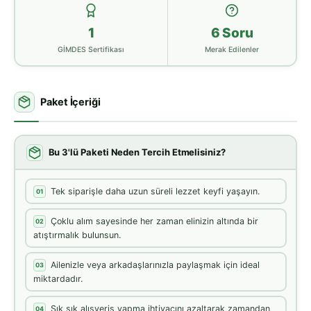
1
6 Soru
GİMDES Sertifikası
Merak Edilenler
Paket İçeriği
Bu 3'lü Paketi Neden Tercih Etmelisiniz?
Tek siparişle daha uzun süreli lezzet keyfi yaşayın.
01
Çoklu alım sayesinde her zaman elinizin altında bir
02
atıştırmalık bulunsun.
Ailenizle veya arkadaşlarınızla paylaşmak için ideal
03
miktardadır.
Sık sık alışveriş yapma ihtiyacını azaltarak zamandan
04