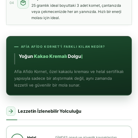
04
25 gramlık ideal boyuttaki 3 adet kornet, çantanızda
veya çekmecenizde her an yanınızda. Hızlı bir enerji
molası için ideal.
AFIA AFIDO KORNET'I FARKLI KILAN NEDIR?
Yoğun
Kakao Kremalı
Dolgu
Afia Afido Kornet, özel kakaolu kreması ve helal sertifikalı
yapısıyla sadece bir atıştırmalık değil, aynı zamanda
lezzetli ve güvenilir bir mola sunar.
Lezzetin İzlenebilir Yolculuğu
Helal
GİMDES onaylı ve güvenilir kaynaklardan