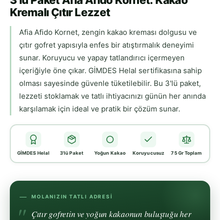
Kremalı Çıtır Lezzet
Afia Afido Kornet, zengin kakao kreması dolgusu ve
çıtır gofret yapısıyla enfes bir atıştırmalık deneyimi
sunar. Koruyucu ve yapay tatlandırıcı içermeyen
içeriğiyle öne çıkar. GİMDES Helal sertifikasına sahip
olması sayesinde güvenle tüketilebilir. Bu 3'lü paket,
lezzeti stoklamak ve tatlı ihtiyacınızı günün her anında
karşılamak için ideal ve pratik bir çözüm sunar.
GİMDES Helal
3'lü Paket
Yoğun Kakao
Koruyucusuz
75 Gr Toplam
MOLANIZIN TATLI ADRESI
Çıtır gofretin ve yoğun kakaonun buluştuğu her