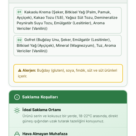
Kakaolu Krema (Şeker, Bitkisel Yağ (Palm, Pamuk,
01
Ayçiçek), Kakao Tozu (%8), Yağsız Süt Tozu, Demineralize
Peyniraltı Suyu Tozu, Emülgatör (Lesitinler), Aroma
Vericiler (Vanilin))
Gofret (Buğday Unu, Şeker, Emülgatör (Lesitinler),
02
Bitkisel Yağ (Ayçiçek), Mineral (Magnezyum), Tuz, Aroma
Vericiler (Vanilin))
⚠ Alerjen:
Buğday (gluten), soya, fındık, süt ve süt ürünleri
içerir.
Saklama Koşulları
İdeal Saklama Ortamı
Ürünü serin ve kokusuz bir yerde, 18-22°C arasında, direkt
güneş ışığından uzak tutarak tazeliğini koruyunuz.
Hava Almayan Muhafaza