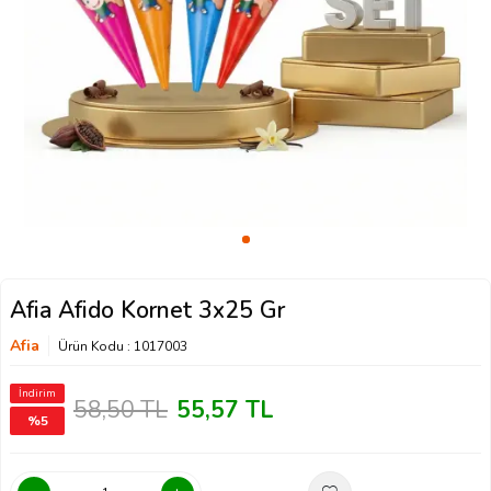
Afia Afido Kornet 3x25 Gr
Afia
Ürün Kodu :
1017003
İndirim
58,50
TL
55,57
TL
%
5