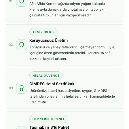
01
Afia Afido Kornet, ağızda eriyen yoğun kakaolu
kremasıyla damaklarda unutulmaz bir tat bırakır,
çikolata tutkunları için vazgeçilmezdir.
TEMIZ İÇERIK
Koruyucusuz Üretim
02
Koruyucu ve yapay tatlandırıcı içermeyen formülüyle,
içeriğine özen gösterenlerin tercihi. Her ısırıkta saf
lezzetin keyfini çıkarın.
HELAL GÜVENCE
GİMDES Helal Sertifikalı
03
Ürünümüz, İslami hassasiyetlere uygun, GİMDES
tarafından onaylanmış helal sertifikalı hammaddelerle
üretilmiştir.
HER YERDE SENINLE
Taşınabilir 3'lü Paket