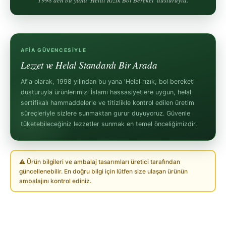
1998'den bu yana 'Helal Rızık Bol Bereket' düsturuyla.
AFIA GÜVENCESIYLE
Lezzet ve Helal Standardı Bir Arada
Afia olarak, 1998 yılından bu yana 'Helal rızık, bol bereket'
düsturuyla ürünlerimizi İslami hassasiyetlere uygun, helal
sertifikalı hammaddelerle ve titizlikle kontrol edilen üretim
süreçleriyle sizlere sunmaktan gurur duyuyoruz. Güvenle
tüketebileceğiniz lezzetler sunmak en temel önceliğimizdir.
⚠ Ürün bilgileri ve ambalaj tasarımları üretici tarafından
güncellenebilir. En doğru bilgi için lütfen size ulaşan ürünün
ambalajını kontrol ediniz.