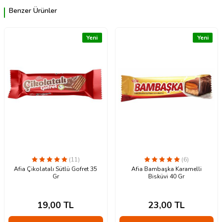
Benzer Ürünler
Yeni
Yeni
(11)
(6)
Afia Çikolatalı Sütlü Gofret 35
Afia Bambaşka Karamelli
Gr
Bisküvi 40 Gr
19,00
TL
23,00
TL