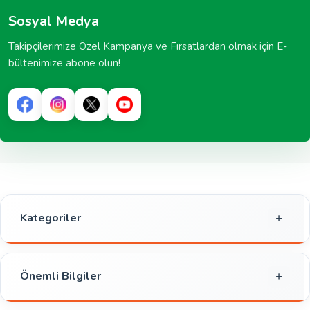
Sosyal Medya
Takipçilerimize Özel Kampanya ve Fırsatlardan olmak için E-
bültenimize abone olun!
Kategoriler
Gıda
Kahvaltılık
Önemli Bilgiler
Atıştırmalık
Gizlilik ve Güvenlik