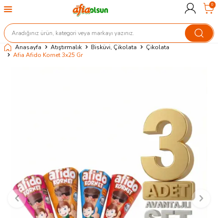
0
Anasayfa
Atıştırmalık
Bisküvi, Çikolata
Çikolata
Afia Afido Kornet 3x25 Gr