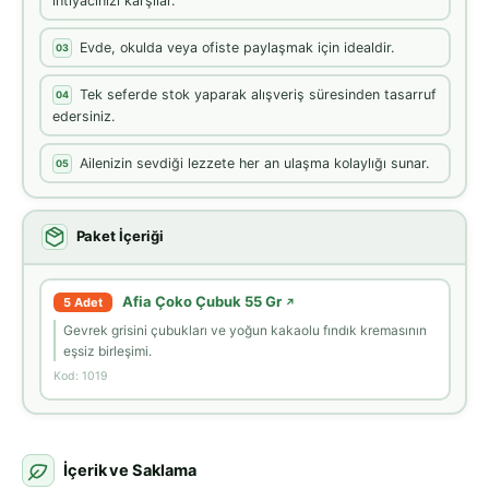
ihtiyacınızı karşılar.
Evde, okulda veya ofiste paylaşmak için idealdir.
03
Tek seferde stok yaparak alışveriş süresinden tasarruf
04
edersiniz.
Ailenizin sevdiği lezzete her an ulaşma kolaylığı sunar.
05
Paket İçeriği
Afia Çoko Çubuk 55 Gr
5 Adet
↗
Gevrek grisini çubukları ve yoğun kakaolu fındık kremasının
eşsiz birleşimi.
Kod: 1019
İçerik ve Saklama