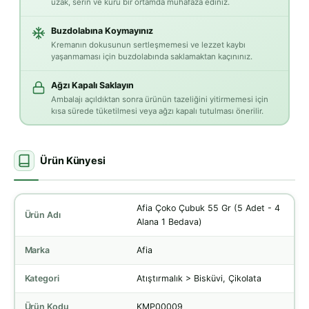
uzak, serin ve kuru bir ortamda muhafaza ediniz.
Buzdolabına Koymayınız
Kremanın dokusunun sertleşmemesi ve lezzet kaybı
yaşanmaması için buzdolabında saklamaktan kaçınınız.
Ağzı Kapalı Saklayın
Ambalajı açıldıktan sonra ürünün tazeliğini yitirmemesi için
kısa sürede tüketilmesi veya ağzı kapalı tutulması önerilir.
Ürün Künyesi
Afia Çoko Çubuk 55 Gr (5 Adet - 4
Ürün Adı
Alana 1 Bedava)
Marka
Afia
Kategori
Atıştırmalık > Bisküvi, Çikolata
Ürün Kodu
KMP00009