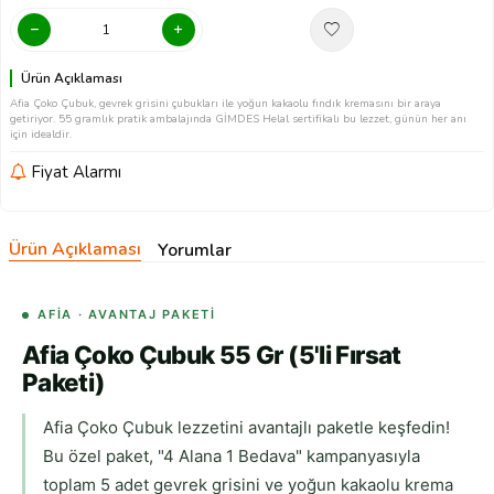
Ürün Açıklaması
Afia Çoko Çubuk, gevrek grisini çubukları ile yoğun kakaolu fındık kremasını bir araya
getiriyor. 55 gramlık pratik ambalajında GİMDES Helal sertifikalı bu lezzet, günün her anı
için idealdir.
Fiyat Alarmı
Ürün Açıklaması
Yorumlar
AFIA · AVANTAJ PAKETI
Afia Çoko Çubuk 55 Gr (5'li Fırsat
Paketi)
Afia Çoko Çubuk lezzetini avantajlı paketle keşfedin!
Bu özel paket, "4 Alana 1 Bedava" kampanyasıyla
toplam 5 adet gevrek grisini ve yoğun kakaolu krema