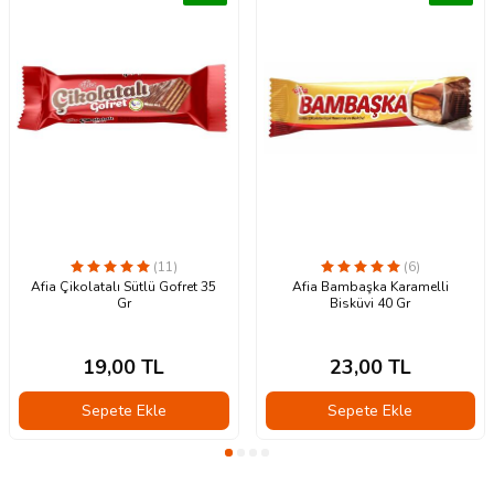
(11)
(6)
Afia Çikolatalı Sütlü Gofret 35
Afia Bambaşka Karamelli
Gr
Bisküvi 40 Gr
19,00
TL
23,00
TL
Sepete Ekle
Sepete Ekle