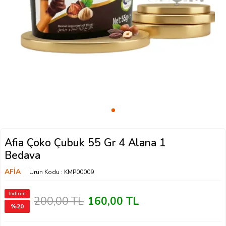
Afia Çoko Çubuk 55 Gr 4 Alana 1
Bedava
AFİA
Ürün Kodu :
KMP00009
İndirim
200,00
TL
160,00
TL
%
20