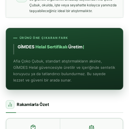
Çubuk, okulda, işte veya seyahatte kolayca yanınızda
taşıyabileceğiniz ideal bir atıştırmalıktır.
ÜRÜNÜ ÖNE ÇIKARAN FARK
GİMDES
Helal Sertifikalı
Üretim
Afia Çoko Çubuk, standart atıştırmalıkların aksine,
GİMDES Helal güvencesiyle üretilir ve içeriğinde sentetik
koruyucu ya da tatlandırıcı bulundurmaz. Bu sayede
lezzet ve güveni bir arada sunar.
Rakamlarla Özet