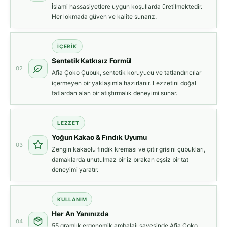
İslami hassasiyetlere uygun koşullarda üretilmektedir.
Her lokmada güven ve kalite sunarız.
İÇERİK
Sentetik Katkısız Formül
02
Afia Çoko Çubuk, sentetik koruyucu ve tatlandırıcılar
içermeyen bir yaklaşımla hazırlanır. Lezzetini doğal
tatlardan alan bir atıştırmalık deneyimi sunar.
LEZZET
Yoğun Kakao & Fındık Uyumu
03
Zengin kakaolu fındık kreması ve çıtır grisini çubukları,
damaklarda unutulmaz bir iz bırakan eşsiz bir tat
deneyimi yaratır.
KULLANIM
Her An Yanınızda
04
55 gramlık ergonomik ambalajı sayesinde Afia Çoko