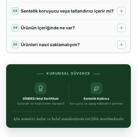
Sentetik koruyucu veya tatlandırıcı içerir mi?
03
Ürünün içeriğinde ne var?
04
Ürünleri nasıl saklamalıyım?
05
KURUMSAL GÜVENCE
GİMDES Helal Sertifikalı
Sentetik Katkısız
Güvenilir ve helal üretim standardı
Koruyucu ve yapay tatlandırıcı içermez
Afia ürünleri, kalite ve helal standartlarda titizlikle üretilmektedir.