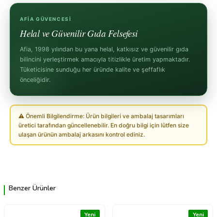
AFIA GÜVENCESI
Helal ve Güvenilir Gıda Felsefesi
Afia, 1998 yılından bu yana helal, katkısız ve güvenilir gıda
bilincini yerleştirmek amacıyla titizlikle üretim yapmaktadır.
Tüketicisine sunduğu her üründe kalite ve şeffaflık
önceliğidir.
⚠ Önemli Bilgilendirme: Ürün bilgileri ve ambalaj tasarımları
üretici tarafından güncellenebilir. En doğru bilgi için lütfen size
ulaşan ürünün ambalaj arkasını kontrol ediniz.
Benzer Ürünler
Yeni
Yeni