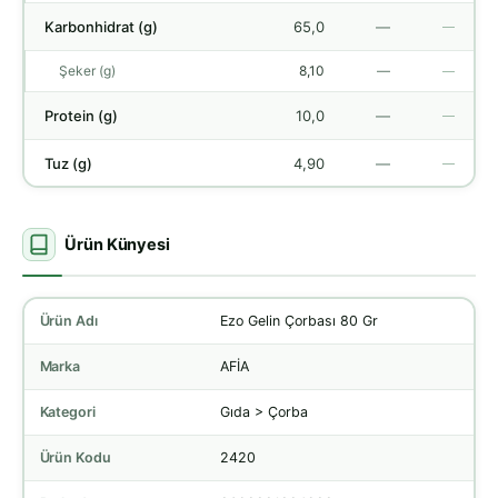
Karbonhidrat (g)
65,0
—
—
Şeker (g)
8,10
—
—
Protein (g)
10,0
—
—
Tuz (g)
4,90
—
—
Ürün Künyesi
Ürün Adı
Ezo Gelin Çorbası 80 Gr
Marka
AFİA
Kategori
Gıda > Çorba
Ürün Kodu
2420