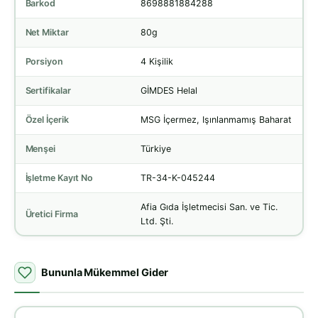
Barkod
8698881884288
Net Miktar
80g
Porsiyon
4 Kişilik
Sertifikalar
GİMDES Helal
Özel İçerik
MSG İçermez, Işınlanmamış Baharat
Menşei
Türkiye
İşletme Kayıt No
TR-34-K-045244
Afia Gıda İşletmecisi San. ve Tic.
Üretici Firma
Ltd. Şti.
Bununla Mükemmel Gider