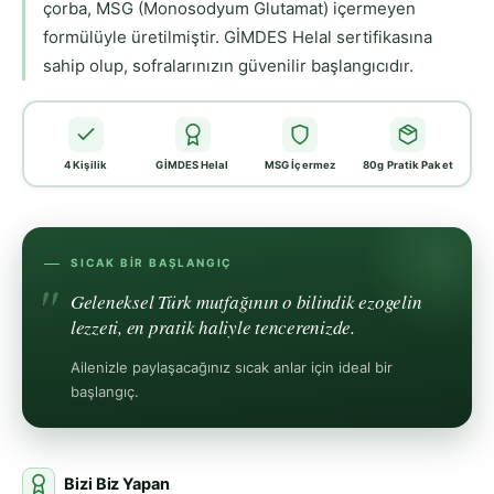
çorba, MSG (Monosodyum Glutamat) içermeyen
formülüyle üretilmiştir. GİMDES Helal sertifikasına
sahip olup, sofralarınızın güvenilir başlangıcıdır.
4 Kişilik
GİMDES Helal
MSG İçermez
80g Pratik Paket
SICAK BIR BAŞLANGIÇ
Geleneksel Türk mutfağının o bilindik ezogelin
lezzeti, en pratik haliyle tencerenizde.
Ailenizle paylaşacağınız sıcak anlar için ideal bir
başlangıç.
Bizi Biz Yapan