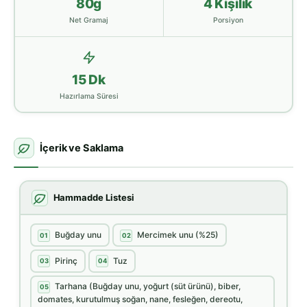
80g
4 Kişilik
Net Gramaj
Porsiyon
15 Dk
Hazırlama Süresi
İçerik ve Saklama
Hammadde Listesi
Buğday unu
Mercimek unu (%25)
01
02
Pirinç
Tuz
03
04
Tarhana (Buğday unu, yoğurt (süt ürünü), biber,
05
domates, kurutulmuş soğan, nane, fesleğen, dereotu,