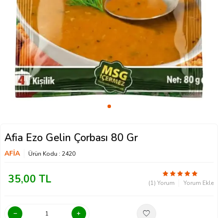
Afia Ezo Gelin Çorbası 80 Gr
AFİA
Ürün Kodu :
2420
35,00
TL
(1) Yorum
Yorum Ekle