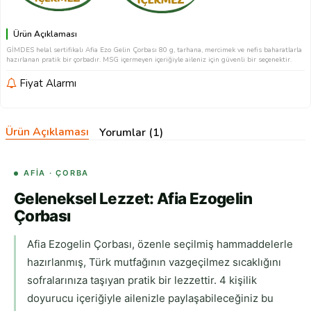
Ürün Açıklaması
GİMDES helal sertifikalı Afia Ezo Gelin Çorbası 80 g, tarhana, mercimek ve nefis baharatlarla
hazırlanan pratik bir çorbadır. MSG içermeyen içeriğiyle aileniz için güvenli bir seçenektir.
Fiyat Alarmı
Ürün Açıklaması
Yorumlar (1)
AFIA · ÇORBA
Geleneksel Lezzet: Afia Ezogelin
Çorbası
Afia Ezogelin Çorbası, özenle seçilmiş hammaddelerle
hazırlanmış, Türk mutfağının vazgeçilmez sıcaklığını
sofralarınıza taşıyan pratik bir lezzettir. 4 kişilik
doyurucu içeriğiyle ailenizle paylaşabileceğiniz bu