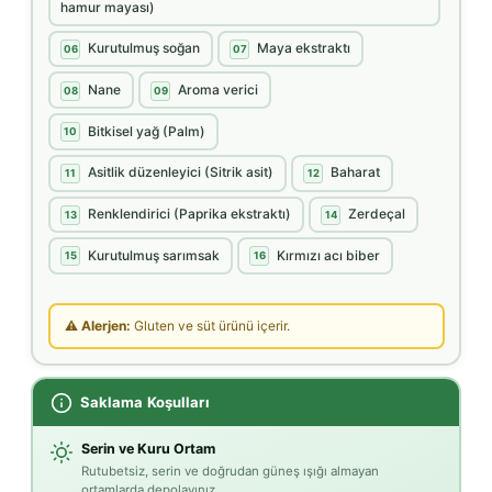
hamur mayası)
Kurutulmuş soğan
Maya ekstraktı
06
07
Nane
Aroma verici
08
09
Bitkisel yağ (Palm)
10
Asitlik düzenleyici (Sitrik asit)
Baharat
11
12
Renklendirici (Paprika ekstraktı)
Zerdeçal
13
14
Kurutulmuş sarımsak
Kırmızı acı biber
15
16
⚠ Alerjen:
Gluten ve süt ürünü içerir.
Saklama Koşulları
Serin ve Kuru Ortam
Rutubetsiz, serin ve doğrudan güneş ışığı almayan
ortamlarda depolayınız.