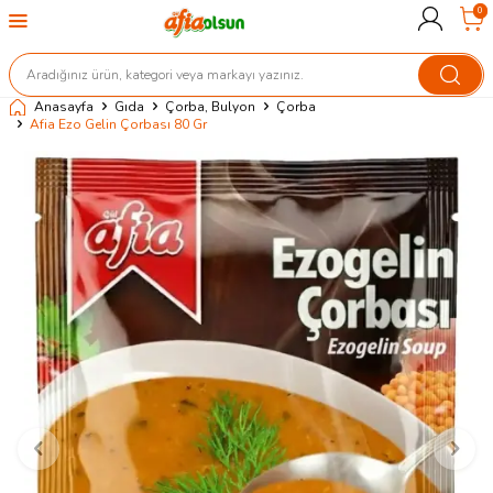
0
Anasayfa
Gıda
Çorba, Bulyon
Çorba
Afia Ezo Gelin Çorbası 80 Gr