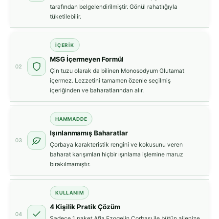
tarafından belgelendirilmiştir. Gönül rahatlığıyla
tüketilebilir.
İÇERIK
MSG İçermeyen Formül
02
Çin tuzu olarak da bilinen Monosodyum Glutamat
içermez. Lezzetini tamamen özenle seçilmiş
içeriğinden ve baharatlarından alır.
HAMMADDE
Işınlanmamış Baharatlar
03
Çorbaya karakteristik rengini ve kokusunu veren
baharat karışımları hiçbir ışınlama işlemine maruz
bırakılmamıştır.
KULLANIM
4 Kişilik Pratik Çözüm
04
Sadece 1 paket Afia Ezogelin Çorbası ile bütün ailenize