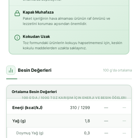
Kapalı Muhafaza
Paket içeriğinin hava almaması ürünün raf ömrünü ve
lezzetini koruması açısından önemlidir.
Kokudan Uzak
Toz formundaki ürünlerin kokuyu hapsetmemesi için, keskin
kokulu maddelerden uzakta saklayınız.
Besin Değerleri
100 g'da ortalama
Ortalama Besin Değerleri
100 G'DA / 100G TOZ KARIŞIM İÇIN ENERJI VE BESIN ÖĞELERI
Enerji (kcal/kJ)
310 / 1299
—
—
Yağ (g)
1,8
—
—
Doymuş Yağ (g)
0,3
—
—