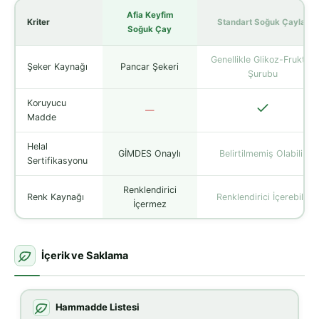
Afia Keyfim
Kriter
Standart Soğuk Çaylar
Soğuk Çay
Genellikle Glikoz-Fruktoz
Şeker Kaynağı
Pancar Şekeri
Şurubu
Koruyucu
—
Madde
Helal
GİMDES Onaylı
Belirtilmemiş Olabilir
Sertifikasyonu
Renklendirici
Renk Kaynağı
Renklendirici İçerebilir
İçermez
İçerik ve Saklama
Hammadde Listesi