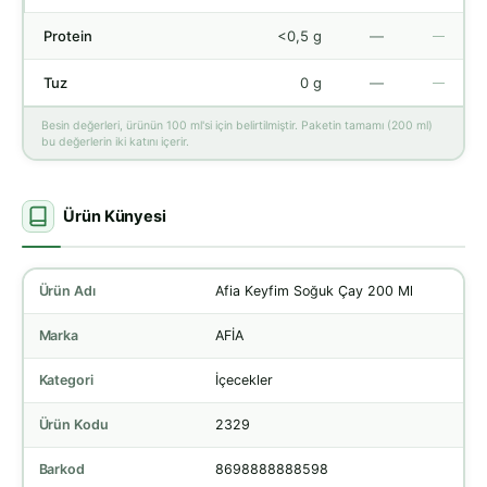
Protein
<0,5 g
—
—
Tuz
0 g
—
—
Besin değerleri, ürünün 100 ml'si için belirtilmiştir. Paketin tamamı (200 ml)
bu değerlerin iki katını içerir.
Ürün Künyesi
Ürün Adı
Afia Keyfim Soğuk Çay 200 Ml
Marka
AFİA
Kategori
İçecekler
Ürün Kodu
2329
Barkod
8698888888598