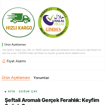
Ürün Açıklaması
Afia Keyfim Soğuk Çay 200 ml, %100 pancar şekeriyle tatlandırılmış, koruyucu içermeyen bir
serinlik sunar. GİMDES helal sertifikalı bu lezzeti güvenle tercih edebilirsiniz.
Fiyat Alarmı
Ürün Açıklaması
Yorumlar
AFİA · SOĞUK ÇAY
Şeftali Aromalı Gerçek Ferahlık: Keyfim