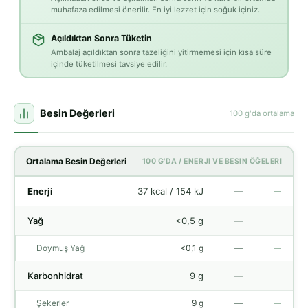
muhafaza edilmesi önerilir. En iyi lezzet için soğuk içiniz.
Açıldıktan Sonra Tüketin
Ambalaj açıldıktan sonra tazeliğini yitirmemesi için kısa süre
içinde tüketilmesi tavsiye edilir.
Besin Değerleri
100 g'da ortalama
Ortalama Besin Değerleri
100 G'DA / ENERJI VE BESIN ÖĞELERI
Enerji
37 kcal / 154 kJ
—
—
Yağ
<0,5 g
—
—
Doymuş Yağ
<0,1 g
—
—
Karbonhidrat
9 g
—
—
Şekerler
9 g
—
—