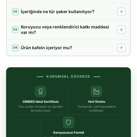
İçeriğinde ne tür şeker kullanılıyor?
02
Koruyucu veya renklendirici katkı maddesi
03
var mı?
Ürün kafein içeriyor mu?
04
KURUMSAL GÜVENCE
GİMDES Helal Sertifikalı
Yerli Üretim
Tüm üretim süreçleri ve içerikler
Türkiye'de, yerli kaynaklarla
denetlenmiştir.
üretilmiştir.
Koruyucusuz Formül