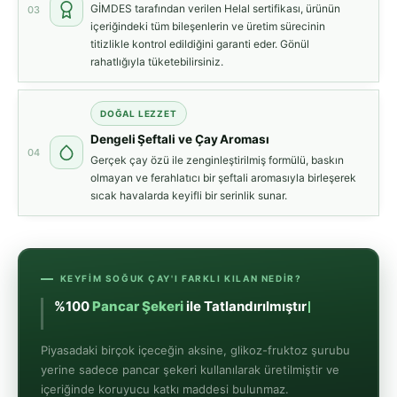
GİMDES tarafından verilen Helal sertifikası, ürünün
03
içeriğindeki tüm bileşenlerin ve üretim sürecinin
titizlikle kontrol edildiğini garanti eder. Gönül
rahatlığıyla tüketebilirsiniz.
DOĞAL LEZZET
Dengeli Şeftali ve Çay Aroması
04
Gerçek çay özü ile zenginleştirilmiş formülü, baskın
olmayan ve ferahlatıcı bir şeftali aromasıyla birleşerek
sıcak havalarda keyifli bir serinlik sunar.
KEYFIM SOĞUK ÇAY'I FARKLI KILAN NEDIR?
%100
Pancar Şekeri
ile Tatlandırılmıştır
Piyasadaki birçok içeceğin aksine, glikoz-fruktoz şurubu
yerine sadece pancar şekeri kullanılarak üretilmiştir ve
içeriğinde koruyucu katkı maddesi bulunmaz.