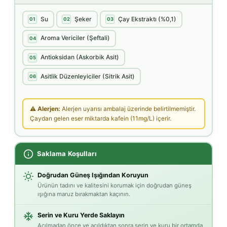
Su
Şeker
Çay Ekstraktı (%0,1)
01
02
03
Aroma Vericiler (Şeftali)
04
Antioksidan (Askorbik Asit)
05
Asitlik Düzenleyiciler (Sitrik Asit)
06
⚠ Alerjen:
Alerjen uyarısı ambalaj üzerinde belirtilmemiştir.
Çaydan gelen eser miktarda kafein (11mg/L) içerir.
Saklama Koşulları
Doğrudan Güneş Işığından Koruyun
Ürünün tadını ve kalitesini korumak için doğrudan güneş
ışığına maruz bırakmaktan kaçının.
Serin ve Kuru Yerde Saklayın
Açılmadan önce ve açıldıktan sonra serin ve kuru bir ortamda