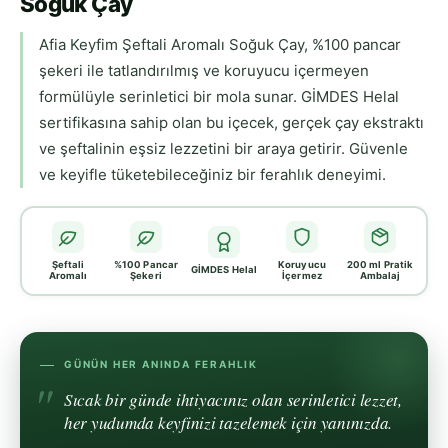
Soğuk Çay
Afia Keyfim Şeftali Aromalı Soğuk Çay, %100 pancar
şekeri ile tatlandırılmış ve koruyucu içermeyen
formülüyle serinletici bir mola sunar. GİMDES Helal
sertifikasına sahip olan bu içecek, gerçek çay ekstraktı
ve şeftalinin eşsiz lezzetini bir araya getirir. Güvenle
ve keyifle tüketebileceğiniz bir ferahlık deneyimi.
Şeftali
%100 Pancar
Koruyucu
200 ml Pratik
GİMDES Helal
Aromalı
Şekeri
İçermez
Ambalaj
GÜNÜN HER ANINDA FERAHLIK
Sıcak bir günde ihtiyacınız olan serinletici lezzet,
her yudumda keyfinizi tazelemek için yanınızda.