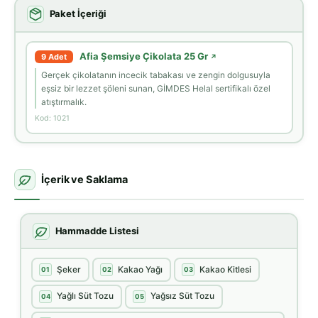
Paket İçeriği
Afia Şemsiye Çikolata 25 Gr
9 Adet
↗
Gerçek çikolatanın incecik tabakası ve zengin dolgusuyla
eşsiz bir lezzet şöleni sunan, GİMDES Helal sertifikalı özel
atıştırmalık.
Kod: 1021
İçerik ve Saklama
Hammadde Listesi
Şeker
Kakao Yağı
Kakao Kitlesi
01
02
03
Yağlı Süt Tozu
Yağsız Süt Tozu
04
05