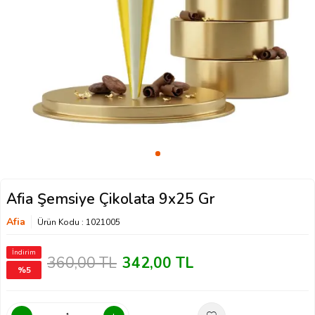
Afia Şemsiye Çikolata 9x25 Gr
Afia
Ürün Kodu :
1021005
İndirim
360,00
TL
342,00
TL
%
5