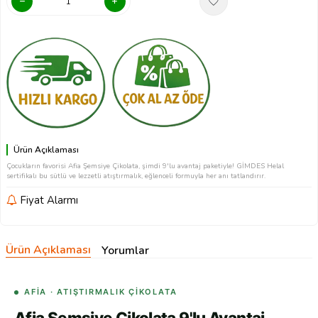
Ürün Açıklaması
Çocukların favorisi Afia Şemsiye Çikolata, şimdi 9'lu avantaj paketiyle! GİMDES Helal
sertifikalı bu sütlü ve lezzetli atıştırmalık, eğlenceli formuyla her anı tatlandırır.
Fiyat Alarmı
Ürün Açıklaması
Yorumlar
AFIA · ATIŞTIRMALIK ÇIKOLATA
Afia Şemsiye Çikolata 9'lu Avantaj