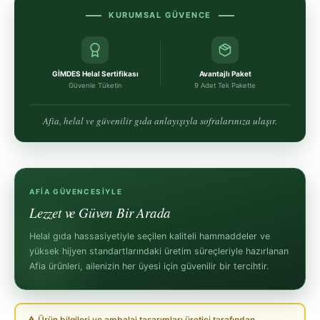
KURUMSAL GÜVENCE
GİMDES Helal Sertifikası
Avantajlı Paket
Güvenle Tüketin
9 Adet Tek Pakette
Afia, helal ve güvenilir gıda anlayışıyla sofralarınıza ulaşır.
AFIA GÜVENCESIYLE
Lezzet ve Güven Bir Arada
Helal gıda hassasiyetiyle seçilen kaliteli hammaddeler ve
yüksek hijyen standartlarındaki üretim süreçleriyle hazırlanan
Afia ürünleri, ailenizin her üyesi için güvenilir bir tercihtir.
⚠ Ürün bilgileri ve ambalaj tasarımları üretici tarafından