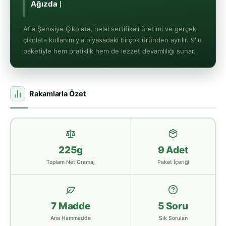
Ağızda Eriyen Yumuşak
Afia Şemsiye Çikolata, helal sertifikalı üretimi ve gerçek
çikolata kullanımıyla piyasadaki birçok üründen ayrılır. 9'lu
paketiyle hem pratiklik hem de lezzet devamlılığı sunar.
Rakamlarla Özet
225g
9 Adet
Toplam Net Gramaj
Paket İçeriği
7 Madde
5 Soru
Ana Hammadde
Sık Sorulan