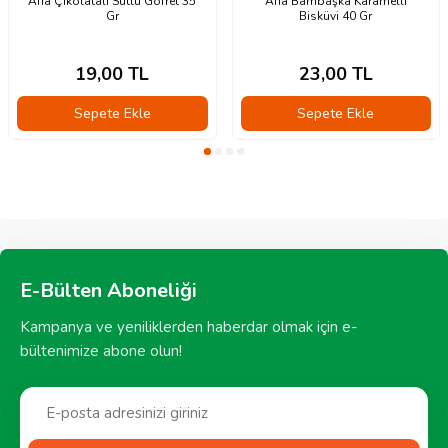
Afia Çikolatalı Sütlü Gofret 35
Afia Bambaşka Karamelli
Gr
Bisküvi 40 Gr
19,00
TL
23,00
TL
Sepete Ekle
Sepete Ekle
E-Bülten Aboneliği
Kampanya ve yeniliklerden haberdar olmak için e-
bültenimize abone olun!