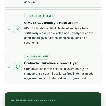
deneyim.
HELAL SERTIFIKALI
GİMDES Güvencesiyle Helal Üretim
GİMDES tarafından titizlikle denetlenmiş ve helal
02
sertifikasıyla onaylanmış olan Afia Şemsiye Çikolata,
gönül rahatlığıyla tüketebileceğiniz güvenilir bir
seçenektir.
YÜKSEK HIJYEN
Üretimden Tüketime Yüksek Hijyen
03
Ürünümüz, modern tesislerde, uluslararası hijyen
standartlarına uygun koşullarda üretilir. Her aşamada
uygulanan sıkı kontroller, kalitemizin garantisidir.
ÜRÜNÜ ÖNE ÇIKARAN FARK