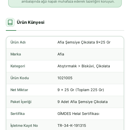
ambalajında ağzı kapalı muhafaza ederek tazeliğini koruyun.
Ürün Künyesi
Ürün Adı
Afia Şemsiye Çikolata 9x25 Gr
Marka
Afia
Kategori
Atıştırmalık > Bisküvi, Çikolata
Ürün Kodu
1021005
Net Miktar
9 x 25 Gr (Toplam 225 Gr)
Paket İçeriği
9 Adet Afia Şemsiye Çikolata
Sertifika
GİMDES Helal Sertifikası
İşletme Kayıt No
TR-34-K-191315