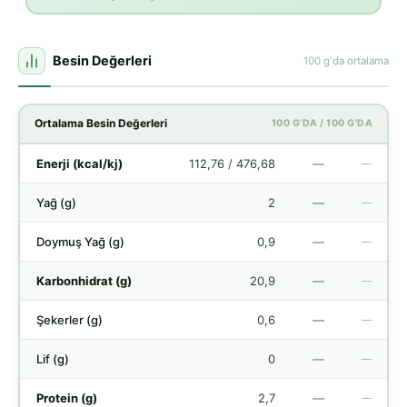
Besin Değerleri
100 g'da ortalama
Ortalama Besin Değerleri
100 G'DA / 100 G'DA
Enerji (kcal/kj)
112,76 / 476,68
—
—
Yağ (g)
2
—
—
Doymuş Yağ (g)
0,9
—
—
Karbonhidrat (g)
20,9
—
—
Şekerler (g)
0,6
—
—
Lif (g)
0
—
—
Protein (g)
2,7
—
—