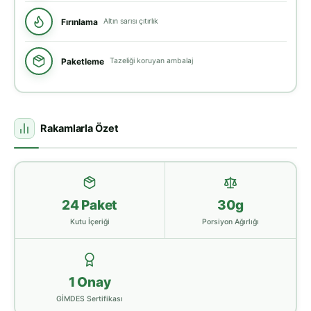
Fırınlama
Altın sarısı çıtırlık
Paketleme
Tazeliği koruyan ambalaj
Rakamlarla Özet
24 Paket
30g
Kutu İçeriği
Porsiyon Ağırlığı
1 Onay
GİMDES Sertifikası