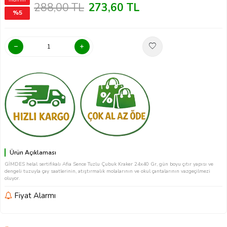
İndirim
288,00
TL
273,60
TL
%
5
Ürün Açıklaması
GİMDES helal sertifikalı Afia Sence Tuzlu Çubuk Kraker 24x40 Gr, gün boyu çıtır yapısı ve
dengeli tuzuyla çay saatlerinin, atıştırmalık molalarının ve okul çantalarının vazgeçilmezi
oluyor.
Fiyat Alarmı