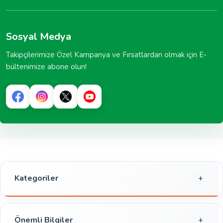
Sosyal Medya
Takipçilerimize Özel Kampanya ve Fırsatlardan olmak için E-
bültenimize abone olun!
Kategoriler
Gıda
Kahvaltılık
Önemli Bilgiler