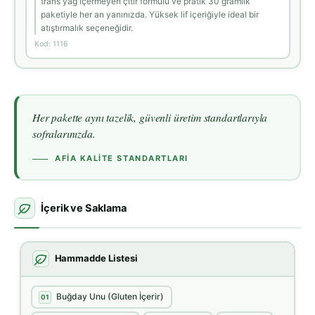
trans yağ içermeyen çıtır formülü ve pratik 30 gramlık
paketiyle her an yanınızda. Yüksek lif içeriğiyle ideal bir
atıştırmalık seçeneğidir.
Kod: 1116
Her pakette aynı tazelik, güvenli üretim standartlarıyla
sofralarınızda.
AFIA KALITE STANDARTLARI
İçerik ve Saklama
Hammadde Listesi
Buğday Unu (Gluten İçerir)
01