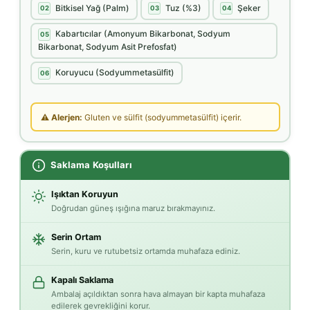
Bitkisel Yağ (Palm)
Tuz (%3)
Şeker
02
03
04
Kabartıcılar (Amonyum Bikarbonat, Sodyum
05
Bikarbonat, Sodyum Asit Prefosfat)
Koruyucu (Sodyummetasülfit)
06
⚠ Alerjen:
Gluten ve sülfit (sodyummetasülfit) içerir.
Saklama Koşulları
Işıktan Koruyun
Doğrudan güneş ışığına maruz bırakmayınız.
Serin Ortam
Serin, kuru ve rutubetsiz ortamda muhafaza ediniz.
Kapalı Saklama
Ambalaj açıldıktan sonra hava almayan bir kapta muhafaza
edilerek gevrekliğini korur.