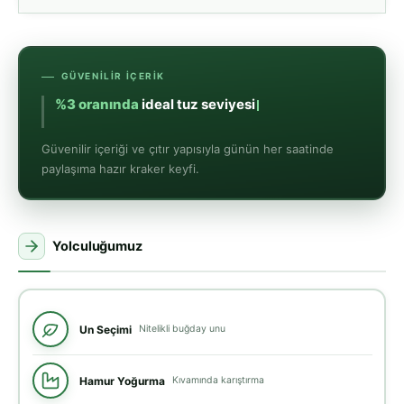
GÜVENILIR İÇERIK
%3 oranında
ideal tuz seviyesi
Güvenilir içeriği ve çıtır yapısıyla günün her saatinde
paylaşıma hazır kraker keyfi.
Yolculuğumuz
Un Seçimi
Nitelikli buğday unu
Hamur Yoğurma
Kıvamında karıştırma