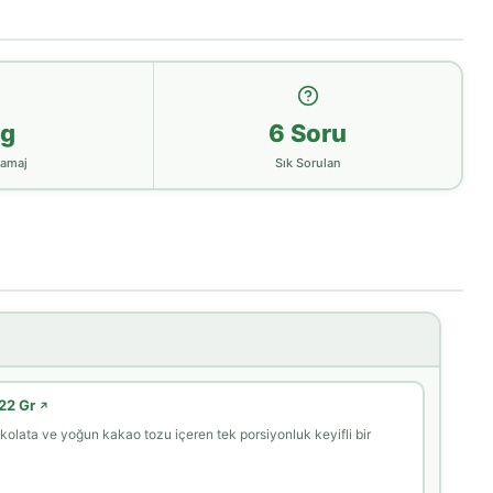
g
6 Soru
ramaj
Sık Sorulan
 22 Gr
↗
ikolata ve yoğun kakao tozu içeren tek porsiyonluk keyifli bir