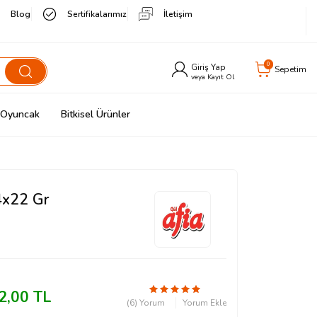
Blog
Sertifikalarımız
İletişim
0
Giriş Yap
Sepetim
veya Kayıt Ol
& Oyuncak
Bitkisel Ürünler
4x22 Gr
2,00
TL
(6) Yorum
Yorum Ekle