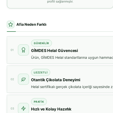
profili sağlanmıştır.
Afia Neden Farklı
GÜVENILIR
01
GİMDES Helal Güvencesi
Ürün, GİMDES Helal standartlarına uygun hammaddele
LEZZETLI
02
Otantik Çikolata Deneyimi
Helal sertifikalı gerçek çikolata içeriği sayesinde 
PRATIK
03
Hızlı ve Kolay Hazırlık