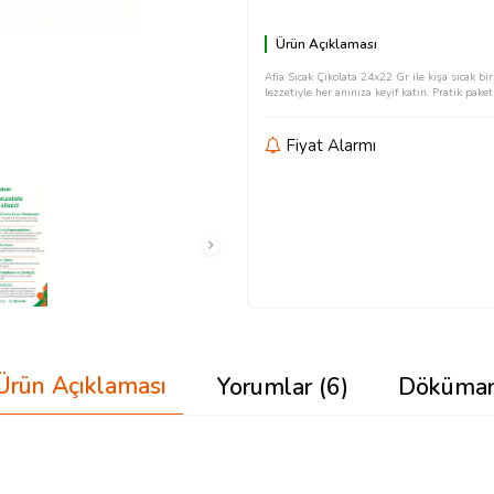
Ürün Açıklaması
Afia Sıcak Çikolata 24x22 Gr ile kışa sıcak bi
lezzetiyle her anınıza keyif katın. Pratik paketl
Fiyat Alarmı
Ürün Açıklaması
Yorumlar (6)
Döküma