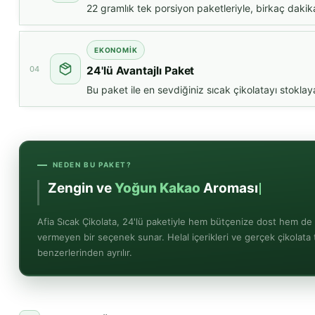
22 gramlık tek porsiyon paketleriyle, birkaç dakika 
EKONOMIK
04
24'lü Avantajlı Paket
Bu paket ile en sevdiğiniz sıcak çikolatayı stokla
NEDEN BU PAKET?
Zengin ve
Yoğun Kakao
Aroması
Afia Sıcak Çikolata, 24'lü paketiyle hem bütçenize dost hem de
vermeyen bir seçenek sunar. Helal içerikleri ve gerçek çikolata 
benzerlerinden ayrılır.