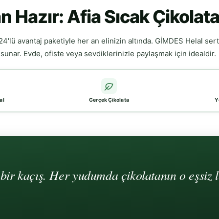
n Hazır: Afia Sıcak Çikolata
24'lü avantaj paketiyle her an elinizin altında. GİMDES Helal ser
nar. Evde, ofiste veya sevdiklerinizle paylaşmak için idealdir.
al
Gerçek Çikolata
Y
i bir kaçış. Her yudumda çikolatanın o eşsiz 