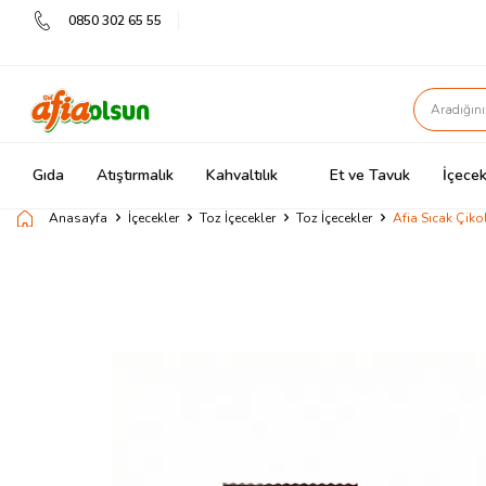
0850 302 65 55
Gıda
Atıştırmalık
Kahvaltılık
Et ve Tavuk
İçecek
Anasayfa
İçecekler
Toz İçecekler
Toz İçecekler
Afia Sıcak Çiko