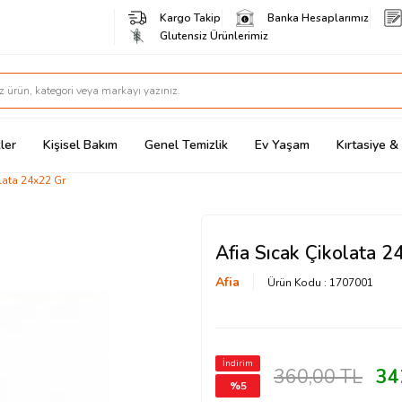
Kargo Takip
Banka Hesaplarımız
Glutensiz Ürünlerimiz
ler
Kişisel Bakım
Genel Temizlik
Ev Yaşam
Kırtasiye 
lata 24x22 Gr
Afia Sıcak Çikolata 2
Afia
Ürün Kodu :
1707001
İndirim
360,00
TL
34
%
5