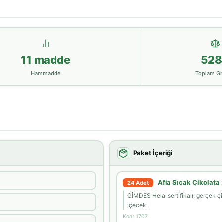
11 madde
528
Hammadde
Toplam G
Paket İçeriği
Afia Sıcak Çikolata
24 Adet
GİMDES Helal sertifikalı, gerçek ç
içecek.
Kod: 1707