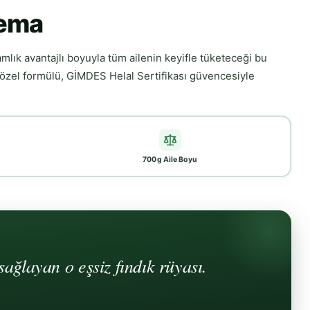
rema
amlık avantajlı boyuyla tüm ailenin keyifle tüketeceği bu
 özel formülü, GİMDES Helal Sertifikası güvencesiyle
700g Aile Boyu
ağlayan o eşsiz fındık rüyası.