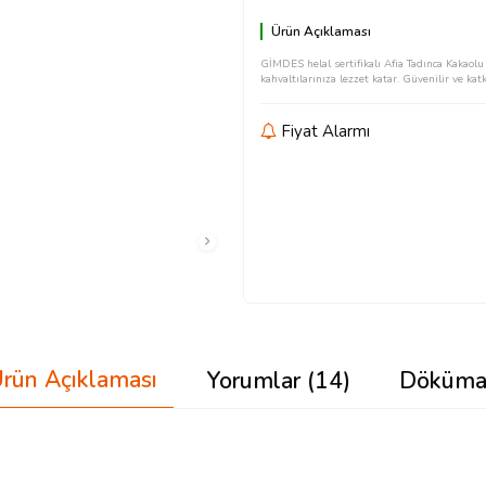
Ürün Açıklaması
GİMDES helal sertifikalı Afia Tadınca Kakaol
kahvaltılarınıza lezzet katar. Güvenilir ve katkı
Fiyat Alarmı
rün Açıklaması
Yorumlar (14)
Döküma