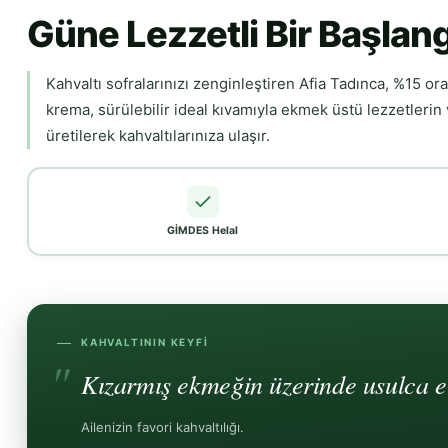
Güne Lezzetli Bir Başlan
Kahvaltı sofralarınızı zenginleştiren Afia Tadınca, %15 or
krema, sürülebilir ideal kıvamıyla ekmek üstü lezzetleri
üretilerek kahvaltılarınıza ulaşır.
GİMDES Helal
KAHVALTININ KEYFI
Kızarmış ekmeğin üzerinde usulca eri
Ailenizin favori kahvaltılığı.