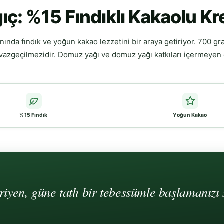
gıç: %15 Fındıklı Kakaolu K
anında fındık ve yoğun kakao lezzetini bir araya getiriyor. 700 gr
n vazgeçilmezidir. Domuz yağı ve domuz yağı katkıları içermeyen
%15 Fındık
Yoğun Kakao
yen, güne tatlı bir tebessümle başlamanızı s