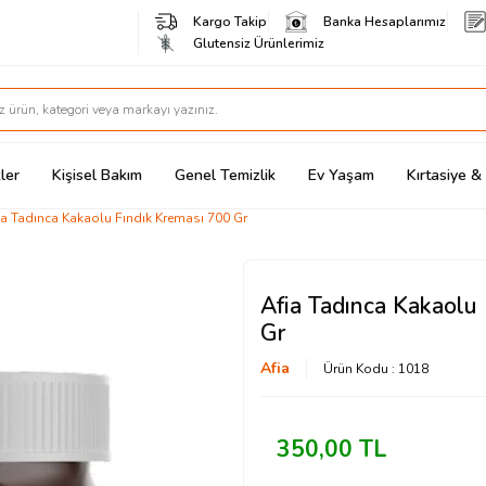
Kargo Takip
Banka Hesaplarımız
Glutensiz Ürünlerimiz
ler
Kişisel Bakım
Genel Temizlik
Ev Yaşam
Kırtasiye 
ia Tadınca Kakaolu Fındık Kreması 700 Gr
Afia Tadınca Kakaolu
Gr
Afia
Ürün Kodu :
1018
350,00
TL