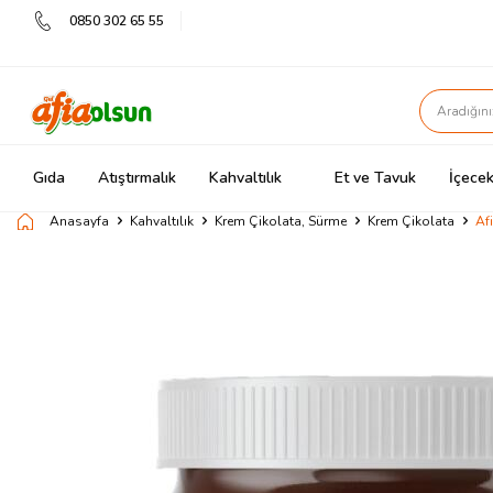
0850 302 65 55
Gıda
Atıştırmalık
Kahvaltılık
Et ve Tavuk
İçecek
Anasayfa
Kahvaltılık
Krem Çikolata, Sürme
Krem Çikolata
Af