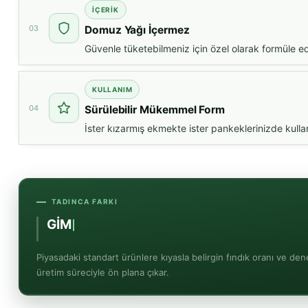
İÇERIK
03
Domuz Yağı İçermez
Güvenle tüketebilmeniz için özel olarak formüle ed
KULLANIM
04
Sürülebilir Mükemmel Form
İster kızarmış ekmekte ister pankeklerinizde kull
TADINCA FARKI
GİMDES Helal
güvences
Piyasadaki standart ürünlere kıyasla belirgin fındık oranı ve den
üretim süreciyle ön plana çıkar.