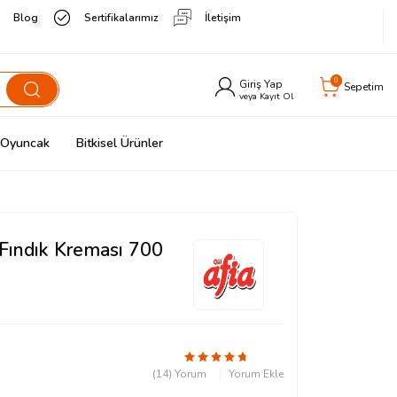
Blog
Sertifikalarımız
İletişim
0
Giriş Yap
Sepetim
veya Kayıt Ol
& Oyuncak
Bitkisel Ürünler
 Fındık Kreması 700
(14) Yorum
Yorum Ekle