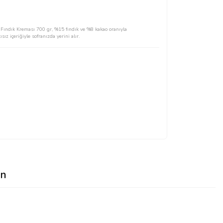
u Fındık Kreması 700 gr, %15 fındık ve %8 kakao oranıyla
sız içeriğiyle sofranızda yerini alır.
n