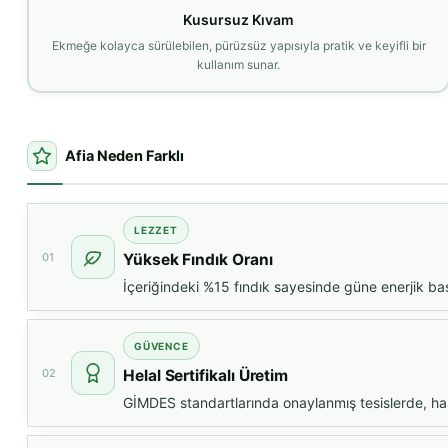
Kusursuz Kıvam
Ekmeğe kolayca sürülebilen, pürüzsüz yapısıyla pratik ve keyifli bir
kullanım sunar.
Afia Neden Farklı
LEZZET
01
Yüksek Fındık Oranı
İçeriğindeki %15 fındık sayesinde güne enerjik başl
GÜVENCE
02
Helal Sertifikalı Üretim
GİMDES standartlarında onaylanmış tesislerde, has