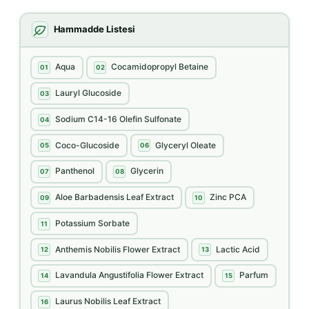
Hammadde Listesi
Aqua
Cocamidopropyl Betaine
01
02
Lauryl Glucoside
03
Sodium C14-16 Olefin Sulfonate
04
Coco-Glucoside
Glyceryl Oleate
05
06
Panthenol
Glycerin
07
08
Aloe Barbadensis Leaf Extract
Zinc PCA
09
10
Potassium Sorbate
11
Anthemis Nobilis Flower Extract
Lactic Acid
12
13
Lavandula Angustifolia Flower Extract
Parfum
14
15
Laurus Nobilis Leaf Extract
16