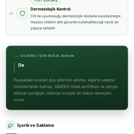
TEST EDILMIŞ
Dermatolojik Kontrol
05
Cilt ile uyumluluğu dermatolojik testlerle kanıtlanmıştır.
Hassas ciltlerin bile güvenle kullanabileceği nazik bir
yapıya sahiptir.
CILDINIZ İÇIN DOĞAL BAKIM
Dermatolojik olar
Piyasadaki sıradan duş jellerinin aksine, Agarta sadece
temizlemekle kalmaz, GİMDES Helal sertifikası ve zengin
bitkisel içeriğiyle cildinize komple bir bakım deneyimi
sunar.
İçerik ve Saklama