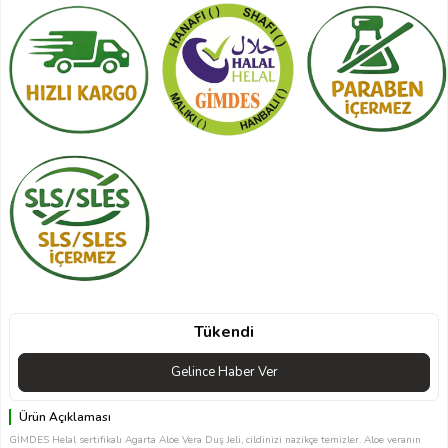
Tükendi
Gelince Haber Ver
Ürün Açıklaması
GİMDES Helal sertifikalı Agarta Aloe Vera Duş Jeli, cildinizi nazikçe temizler. Aloe veranın