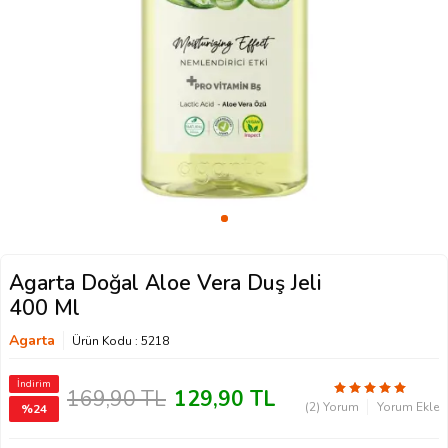
Agarta Doğal Aloe Vera Duş Jeli
400 Ml
Agarta
Ürün Kodu :
5218
İndirim
169,90
TL
129,90
TL
(2) Yorum
Yorum Ekle
%
24