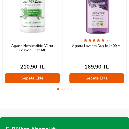
(2)
Agarta Nemlendirici Vücut
Agarta Lavanta Duş Jeli 400 Ml
Losyonu 315 Ml
210,90
TL
169,90
TL
Sepete Ekle
Sepete Ekle