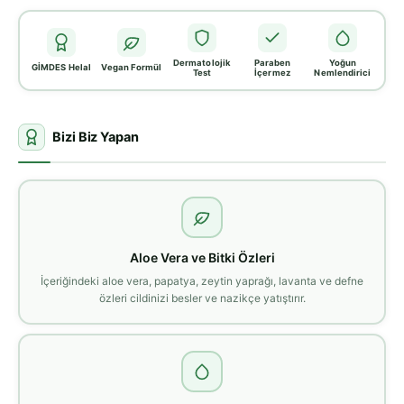
Dermatolojik
Paraben
Yoğun
GİMDES Helal
Vegan Formül
Test
İçermez
Nemlendirici
Bizi Biz Yapan
Aloe Vera ve Bitki Özleri
İçeriğindeki aloe vera, papatya, zeytin yaprağı, lavanta ve defne
özleri cildinizi besler ve nazikçe yatıştırır.