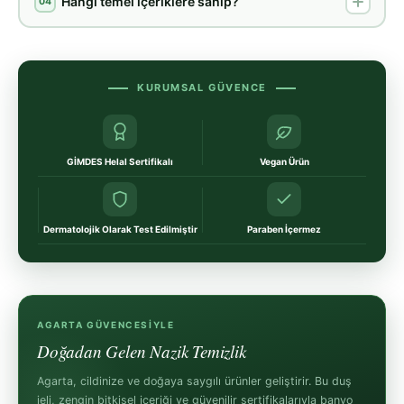
Hangi temel içeriklere sahip?
04
KURUMSAL GÜVENCE
GİMDES Helal Sertifikalı
Vegan Ürün
Dermatolojik Olarak Test Edilmiştir
Paraben İçermez
AGARTA GÜVENCESIYLE
Doğadan Gelen Nazik Temizlik
Agarta, cildinize ve doğaya saygılı ürünler geliştirir. Bu duş
jeli, zengin bitkisel içeriği ve güvenilir sertifikalarıyla banyo