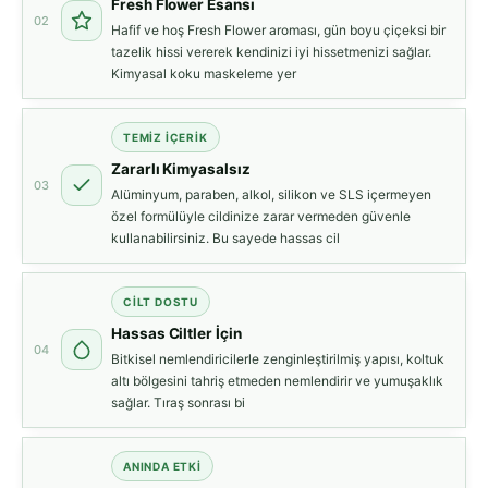
Fresh Flower Esansı
02
Hafif ve hoş Fresh Flower aroması, gün boyu çiçeksi bir
tazelik hissi vererek kendinizi iyi hissetmenizi sağlar.
Kimyasal koku maskeleme yer
TEMIZ İÇERIK
Zararlı Kimyasalsız
03
Alüminyum, paraben, alkol, silikon ve SLS içermeyen
özel formülüyle cildinize zarar vermeden güvenle
kullanabilirsiniz. Bu sayede hassas cil
CILT DOSTU
Hassas Ciltler İçin
04
Bitkisel nemlendiricilerle zenginleştirilmiş yapısı, koltuk
altı bölgesini tahriş etmeden nemlendirir ve yumuşaklık
sağlar. Tıraş sonrası bi
ANINDA ETKI