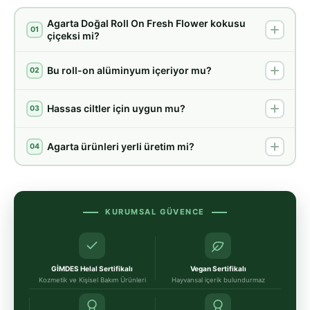
Agarta Doğal Roll On Fresh Flower kokusu
01
çiçeksi mi?
Bu roll-on alüminyum içeriyor mu?
02
Hassas ciltler için uygun mu?
03
Agarta ürünleri yerli üretim mi?
04
KURUMSAL GÜVENCE
GİMDES Helal Sertifikalı
Vegan Sertifikalı
Kozmetik ve Kişisel Bakım Ürünleri
Hayvansal içerik bulundurmaz