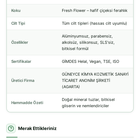
Koku
Fresh Flower – hafif çiçeksi ferahlık
Cilt Tipi
Tüm cilt tipleri (hassas cilt uyumlu)
Alüminyumsuz, parabensiz,
Özellikler
alkolsüz, silikonsuz, SLS'siz,
bitkisel formül
Sertifikalar
GİMDES Helal, Vegan, TSE, ISO
GÜNEYCE KİMYA KOZMETİK SANAYİ
Üretici Firma
TİCARET ANONİM ŞİRKETİ
(AGARTA)
Doğal mineral tuzlar, bitkisel
Hammadde Özeti
gliserin ve nemlendiriciler
Merak Ettikleriniz