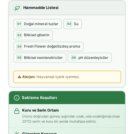
Hammadde Listesi
Doğal mineral tuzlar
Su
01
02
Bitkisel gliserin
03
Fresh Flower doğal/özdeş aroma
04
Bitkisel nemlendiriciler
pH düzenleyiciler
05
06
⚠ Alerjen:
Hayvansal içerik içermez.
Saklama Koşulları
Kuru ve Serin Ortam
Ürünü doğrudan güneş ışığından uzak, oda sıcaklığında (max
25°C) serin ve kuru bir yerde muhafaza ediniz.
Güneşten Koruyun