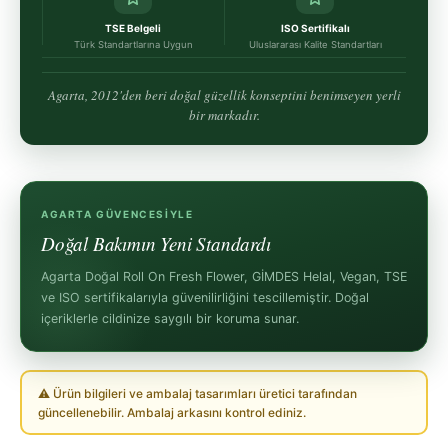
TSE Belgeli
ISO Sertifikalı
Türk Standartlarına Uygun
Uluslararası Kalite Standartları
Agarta, 2012'den beri doğal güzellik konseptini benimseyen yerli
bir markadır.
AGARTA GÜVENCESIYLE
Doğal Bakımın Yeni Standardı
Agarta Doğal Roll On Fresh Flower, GİMDES Helal, Vegan, TSE
ve ISO sertifikalarıyla güvenilirliğini tescillemiştir. Doğal
içeriklerle cildinize saygılı bir koruma sunar.
⚠ Ürün bilgileri ve ambalaj tasarımları üretici tarafından
güncellenebilir. Ambalaj arkasını kontrol ediniz.