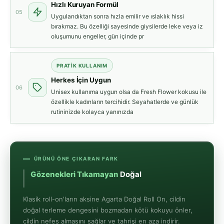
Hızlı Kuruyan Formül
05
Uygulandıktan sonra hızla emilir ve ıslaklık hissi
bırakmaz. Bu özelliği sayesinde giysilerde leke veya iz
oluşumunu engeller, gün içinde pr
PRATIK KULLANIM
Herkes İçin Uygun
06
Unisex kullanıma uygun olsa da Fresh Flower kokusu ile
özellikle kadınların tercihidir. Seyahatlerde ve günlük
rutininizde kolayca yanınızda
ÜRÜNÜ ÖNE ÇIKARAN FARK
Gözenekleri Tıkamayan
Doğal Koruma
Klasik roll-on'ların aksine Agarta Doğal Roll On, cildin
doğal terleme dengesini bozmadan kötü kokuyu önler,
cildin nefes almasını sağlar ve tahrişi en aza indirir.