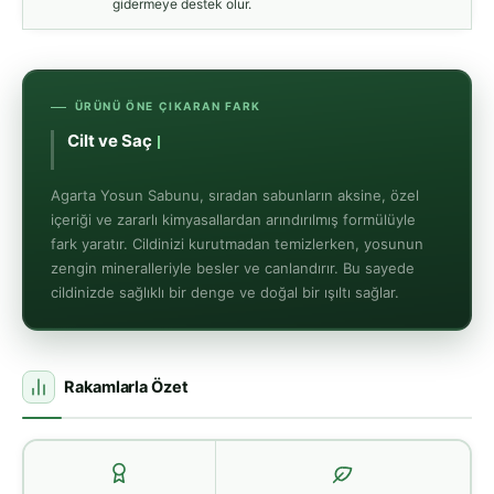
gidermeye destek olur.
ÜRÜNÜ ÖNE ÇIKARAN FARK
Cilt ve Saç İçin
Çok Yönlü
Agarta Yosun Sabunu, sıradan sabunların aksine, özel
içeriği ve zararlı kimyasallardan arındırılmış formülüyle
fark yaratır. Cildinizi kurutmadan temizlerken, yosunun
zengin mineralleriyle besler ve canlandırır. Bu sayede
cildinizde sağlıklı bir denge ve doğal bir ışıltı sağlar.
Rakamlarla Özet