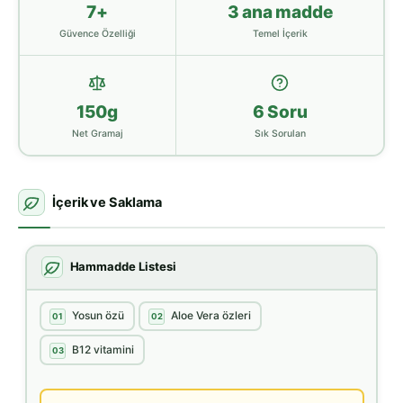
7+
3 ana madde
Güvence Özelliği
Temel İçerik
150g
6 Soru
Net Gramaj
Sık Sorulan
İçerik ve Saklama
Hammadde Listesi
Yosun özü
Aloe Vera özleri
01
02
B12 vitamini
03