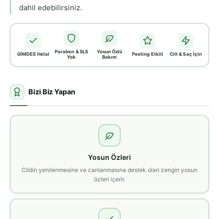
dahil edebilirsiniz.
Paraben & SLS
Yosun Özlü
GİMDES Helal
Peeling Etkili
Cilt & Saç İçin
Yok
Bakım
Bizi Biz Yapan
Yosun Özleri
Cildin yenilenmesine ve canlanmasına destek olan zengin yosun
özleri içerir.