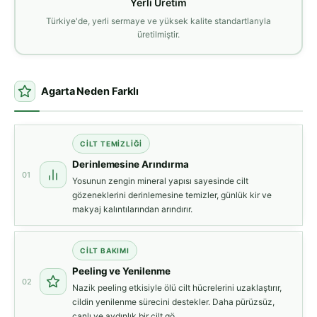
Yerli Üretim
Türkiye'de, yerli sermaye ve yüksek kalite standartlarıyla
üretilmiştir.
Agarta Neden Farklı
CILT TEMIZLIĞI
Derinlemesine Arındırma
01
Yosunun zengin mineral yapısı sayesinde cilt
gözeneklerini derinlemesine temizler, günlük kir ve
makyaj kalıntılarından arındırır.
CILT BAKIMI
Peeling ve Yenilenme
02
Nazik peeling etkisiyle ölü cilt hücrelerini uzaklaştırır,
cildin yenilenme sürecini destekler. Daha pürüzsüz,
canlı ve aydınlık bir cilt gö