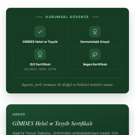
KURUMSAL GÜVENCE
GİMDES Helal ve Tayyib
Dermatolojik Onaylı
ISO Sertifikalı
Vegan Sertifikalı
ISO 9001, 14001, 22716
Agarta, yerli sermaye ile doğal ve bitkisel ürünler sunar.
AWARD
GİMDES Helal ve Tayyib Sertifikalı
Agarta Yosun Sabunu, üretimden ambalajlamaya kadar tüm