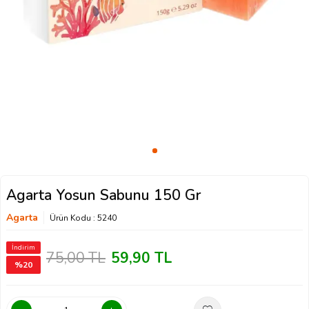
Agarta Yosun Sabunu 150 Gr
Agarta
Ürün Kodu :
5240
İndirim
75,00
TL
59,90
TL
%
20