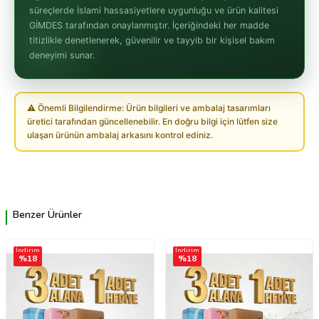
süreçlerde İslami hassasiyetlere uygunluğu ve ürün kalitesi
GİMDES tarafından onaylanmıştır. İçeriğindeki her madde
titizlikle denetlenerek, güvenilir ve tayyib bir kişisel bakım
deneyimi sunar.
⚠ Önemli Bilgilendirme: Ürün bilgileri ve ambalaj tasarımları
üretici tarafından güncellenebilir. En doğru bilgi için lütfen size
ulaşan ürünün ambalaj arkasını kontrol ediniz.
Benzer Ürünler
İndirim
İndirim
%
18
%
18