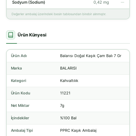
Sodyum (Sodium)
0,42 mg
—
Değerler ambalaj üzerindeki besin tablosundan birebir alınmıştır.
Ürün Künyesi
Ürün Adı
Balarısı Doğal Kaşık Çam Balı 7 Gr
Marka
BALARISI
Kategori
Kahvaltılık
Ürün Kodu
11221
Net Miktar
7g
İçindekiler
%100 Bal
Ambalaj Tipi
PPRC Kaşık Ambalaj