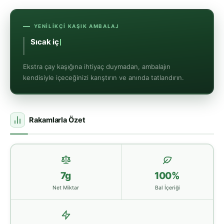
YENILIKÇI KAŞIK AMBALAJ
Sıcak içeceklerde kolay
Ekstra çay kaşığına ihtiyaç duymadan, ambalajın
kendisiyle içeceğinizi karıştırın ve anında tatlandırın.
Rakamlarla Özet
7g
100%
Net Miktar
Bal İçeriği