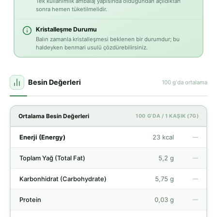
Tek kullanımlık ambalaj yapısında olduğundan açıldıktan
sonra hemen tüketilmelidir.
Kristalleşme Durumu
Balın zamanla kristalleşmesi beklenen bir durumdur; bu
haldeyken benmari usulü çözdürebilirsiniz.
Besin Değerleri
100 g'da ortalama
Ortalama Besin Değerleri
100 G'DA / 1 KAŞIK (7G)
Enerji (Energy)
23 kcal
—
Toplam Yağ (Total Fat)
5,2 g
—
Karbonhidrat (Carbohydrate)
5,75 g
—
Protein
0,03 g
—