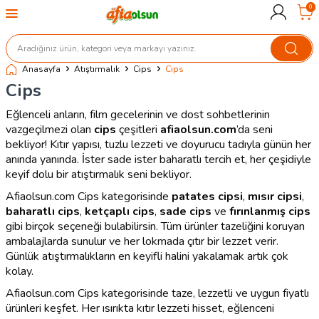
0
Anasayfa
Atıştırmalık
Cips
Cips
Cips
Eğlenceli anların, film gecelerinin ve dost sohbetlerinin
vazgeçilmezi olan
cips
çeşitleri
afiaolsun.com
’da seni
bekliyor! Kıtır yapısı, tuzlu lezzeti ve doyurucu tadıyla günün her
anında yanında. İster sade ister baharatlı tercih et, her çeşidiyle
keyif dolu bir atıştırmalık seni bekliyor.
Afiaolsun.com Cips kategorisinde
patates cipsi
,
mısır cipsi
,
baharatlı cips
,
ketçaplı cips
,
sade cips
ve
fırınlanmış cips
gibi birçok seçeneği bulabilirsin. Tüm ürünler tazeliğini koruyan
ambalajlarda sunulur ve her lokmada çıtır bir lezzet verir.
Günlük atıştırmalıkların en keyifli halini yakalamak artık çok
kolay.
Afiaolsun.com Cips kategorisinde taze, lezzetli ve uygun fiyatlı
ürünleri keşfet. Her ısırıkta kıtır lezzeti hisset, eğlenceni