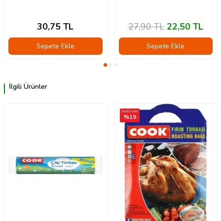
30,75
TL
27,90
TL
22,50
TL
Sepete Ekle
Sepete Ekle
İlgili Ürünler
İndirim
%
19