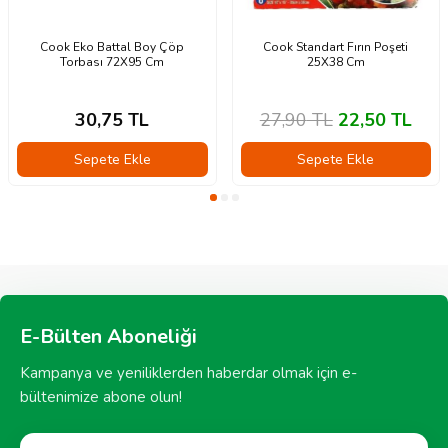
Cook Eko Battal Boy Çöp
Cook Standart Fırın Poşeti
Torbası 72X95 Cm
25X38 Cm
30,75
TL
27,90
TL
22,50
TL
Sepete Ekle
Sepete Ekle
E-Bülten Aboneliği
Kampanya ve yeniliklerden haberdar olmak için e-
bültenimize abone olun!