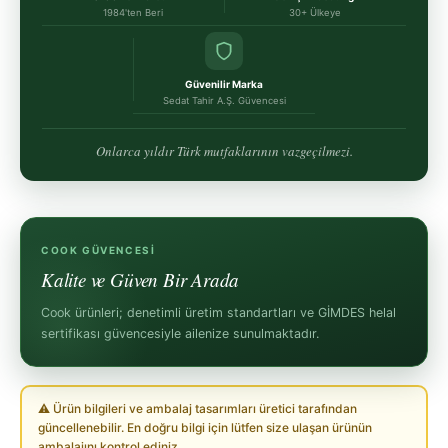
1984'ten Beri
30+ Ülkeye
Güvenilir Marka
Sedat Tahir A.Ş. Güvencesi
Onlarca yıldır Türk mutfaklarının vazgeçilmezi.
COOK GÜVENCESI
Kalite ve Güven Bir Arada
Cook ürünleri; denetimli üretim standartları ve GİMDES helal
sertifikası güvencesiyle ailenize sunulmaktadır.
⚠ Ürün bilgileri ve ambalaj tasarımları üretici tarafından
güncellenebilir. En doğru bilgi için lütfen size ulaşan ürünün
ambalajını kontrol ediniz.