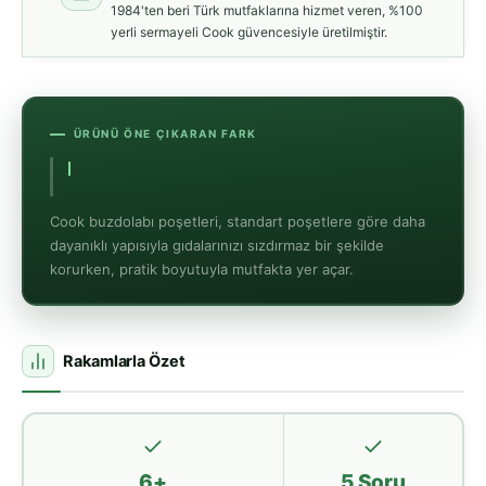
1984'ten beri Türk mutfaklarına hizmet veren, %100
yerli sermayeli Cook güvencesiyle üretilmiştir.
ÜRÜNÜ ÖNE ÇIKARAN FARK
Yerli üreti
Cook buzdolabı poşetleri, standart poşetlere göre daha
dayanıklı yapısıyla gıdalarınızı sızdırmaz bir şekilde
korurken, pratik boyutuyla mutfakta yer açar.
Rakamlarla Özet
6+
5 Soru