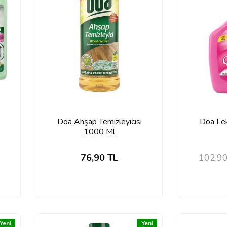
Doa Ahşap Temizleyicisi
Doa Lek
1000 Ml
76,90
TL
102,9
Yeni
Yeni