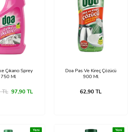
e Çıkarıcı Sprey
Doa Pas Ve Kireç Çözücü
750 Ml
900 Ml
0
TL
97,90
TL
62,90
TL
Yeni
Yeni