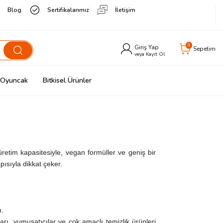
Blog
Sertifikalarımız
İletişim
0
Giriş Yap
Sepetim
veya Kayıt Ol
& Oyuncak
Bitkisel Ürünler
 üretim kapasitesiyle, vegan formüller ve geniş bir
pısıyla dikkat çeker.
ı.
arı, yumuşatıcılar ve çok amaçlı temizlik ürünleri