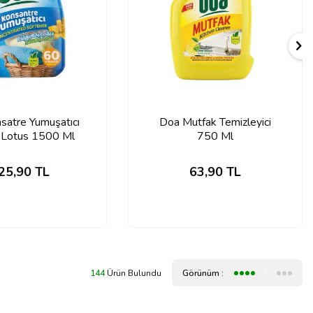
satre Yumuşatıcı
Doa Mutfak Temizleyici
 Lotus 1500 Ml
750 Ml
25,90
TL
63,90
TL
144
Ürün Bulundu
Görünüm :