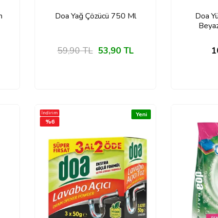
n
Doa Yağ Çözücü 750 Ml
Doa Yü
Beyaz
59,90
TL
53,90
TL
1
İndirim
Yeni
%
6