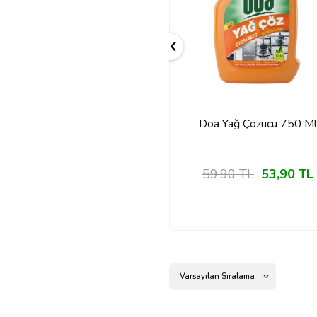
(1)
Doa Matik Deterjan
Doa Yağ Çözücü 750 Ml
Renkliler 4 Kg
174,90
TL
59,90
TL
53,90
TL