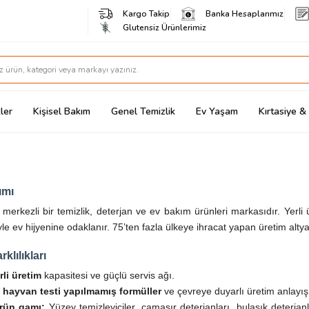
Kargo Takip
Banka Hesaplarımız
Glutensiz Ürünlerimiz
ler
Kişisel Bakım
Genel Temizlik
Ev Yaşam
Kırtasiye 
ımı
 merkezli bir temizlik, deterjan ve ev bakım ürünleri markasıdır. Yerli
le ev hijyenine odaklanır. 75’ten fazla ülkeye ihracat yapan üretim altya
klılıkları
li üretim
kapasitesi ve güçlü servis ağı.
 hayvan testi yapılmamış formüller
ve çevreye duyarlı üretim anlayış
rün gamı:
Yüzey temizleyiciler, çamaşır deterjanları, bulaşık deterjanl