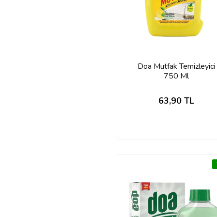
Doa Mutfak Temizleyici
750 Ml
63,90
TL