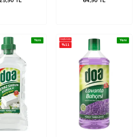
25,90
TL
64,90
TL
İndirim
Yeni
Yeni
%
11