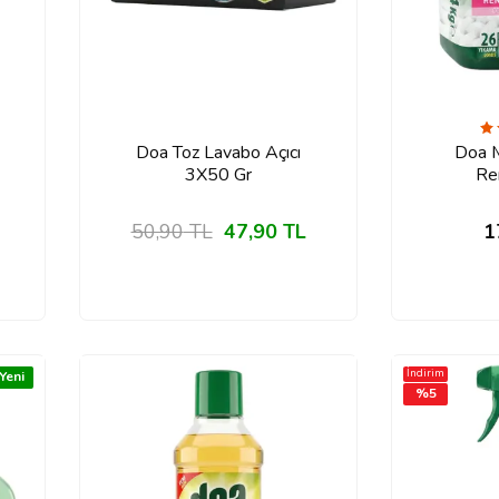
Doa Toz Lavabo Açıcı
Doa M
3X50 Gr
Ren
50,90
TL
47,90
TL
1
İndirim
Yeni
%
5