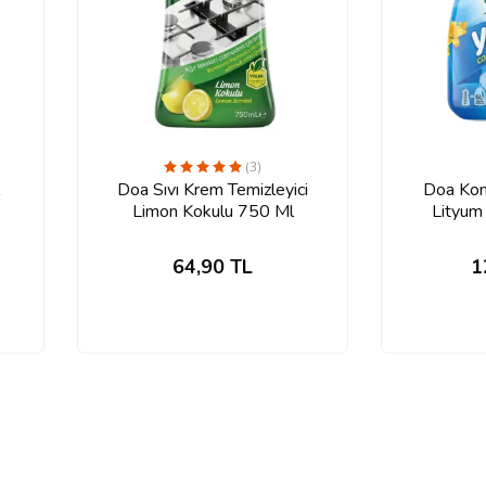
(3)
Doa Sıvı Krem Temizleyici
Doa Kon
Limon Kokulu 750 Ml
Lityum
64,90
TL
1