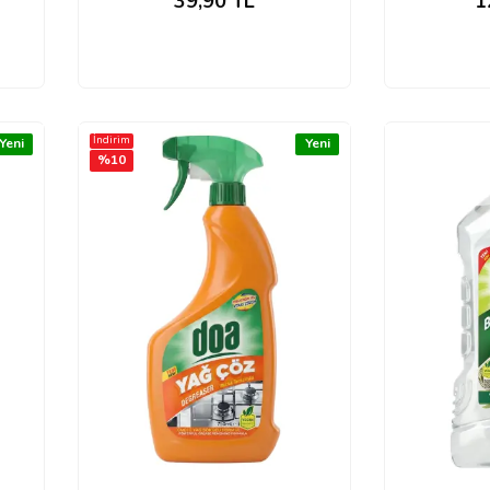
39,90
TL
1
İndirim
Yeni
Yeni
%
10