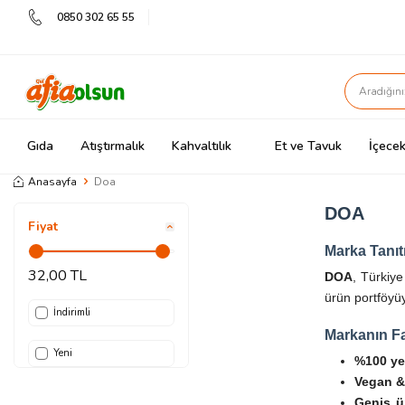
0850 302 65 55
Gıda
Atıştırmalık
Kahvaltılık
Et ve Tavuk
İçecek
Anasayfa
Doa
DOA
Fiyat
Marka Tanıt
32,00 TL
DOA
, Türkiye
ürün portföyüy
İndirimli
Markanın Far
Yeni
%100 yer
Vegan &
Geniş ü