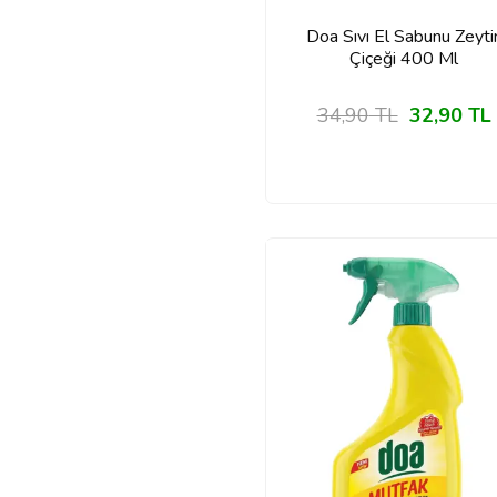
Doa Sıvı El Sabunu Zeyti
Çiçeği 400 Ml
34,90
TL
32,90
TL