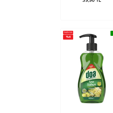
39,90
TL
İndirim
%
6