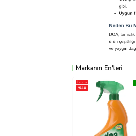
gibi.
Uygun fiy
Neden Bu M
DOA, temizlik 
ürün çeşitlili
ve yaygın dağı
Markanın En'leri
İndirim
Yeni
%
10