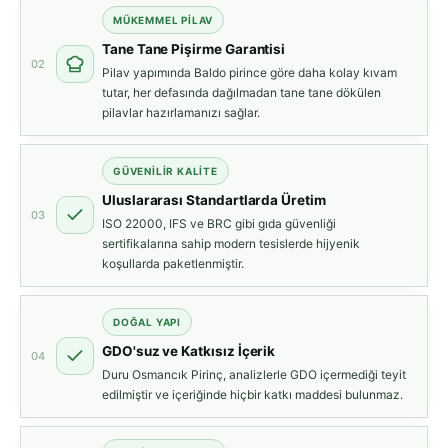
MÜKEMMEL PILAV
Tane Tane Pişirme Garantisi
02
Pilav yapımında Baldo pirince göre daha kolay kıvam
tutar, her defasında dağılmadan tane tane dökülen
pilavlar hazırlamanızı sağlar.
GÜVENILIR KALITE
Uluslararası Standartlarda Üretim
03
ISO 22000, IFS ve BRC gibi gıda güvenliği
sertifikalarına sahip modern tesislerde hijyenik
koşullarda paketlenmiştir.
DOĞAL YAPI
GDO'suz ve Katkısız İçerik
04
Duru Osmancık Pirinç, analizlerle GDO içermediği teyit
edilmiştir ve içeriğinde hiçbir katkı maddesi bulunmaz.