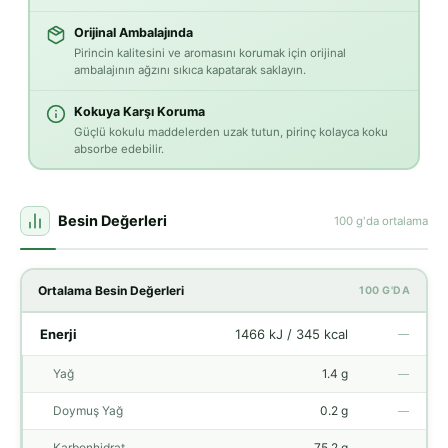
Orijinal Ambalajında
Pirincin kalitesini ve aromasını korumak için orijinal
ambalajının ağzını sıkıca kapatarak saklayın.
Kokuya Karşı Koruma
Güçlü kokulu maddelerden uzak tutun, pirinç kolayca koku
absorbe edebilir.
Besin Değerleri
100 g'da ortalama
Ortalama Besin Değerleri
100 G'DA
Enerji
1466 kJ / 345 kcal
—
Yağ
1.4 g
—
Doymuş Yağ
0.2 g
—
Karbonhidrat
75.2 g