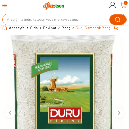
0
Anasayfa
Gıda
Bakliyat
Pirinç
Duru Osmancık Pirinç 1 Kg