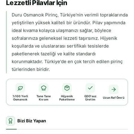
Lezzetli Pilavlar İçin
Duru Osmancık Pirinç, Türkiye'nin verimli topraklarında
yetiştirilen yüksek kaliteli bir üründür. Pilav yapımında
ideal kıvama kolayca ulaşmanızı sağlar, böylece
sofralarınıza geleneksel lezzeti taşırsınız. Hijyenik
koşullarda ve uluslararası sertifikalı tesislerde
paketlenerek tazeliği ve kalite standardı
korunmaktadır. Türkiye'de en çok tercih edilen pirinç
türlerinden biridir.
%100 Yerli
Tane Tane
Hijyenik
GDO'suz
Uzun Raf Ömrü
Osmancık
Kıvam
Paketleme
Üretim
Bizi Biz Yapan