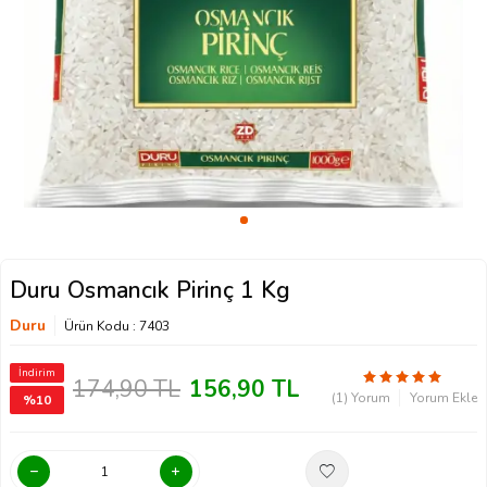
Duru Osmancık Pirinç 1 Kg
Duru
Ürün Kodu :
7403
İndirim
174,90
TL
156,90
TL
(1) Yorum
Yorum Ekle
%
10