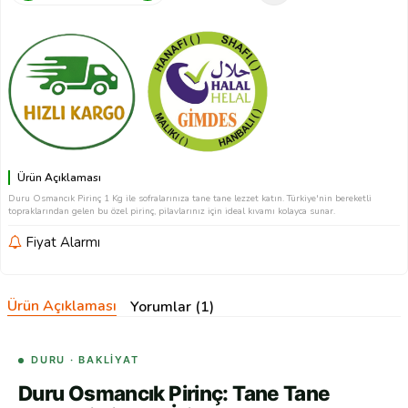
Ürün Açıklaması
Duru Osmancık Pirinç 1 Kg ile sofralarınıza tane tane lezzet katın. Türkiye'nin bereketli
topraklarından gelen bu özel pirinç, pilavlarınız için ideal kıvamı kolayca sunar.
Fiyat Alarmı
Ürün Açıklaması
Yorumlar (1)
DURU · BAKLIYAT
Duru Osmancık Pirinç: Tane Tane