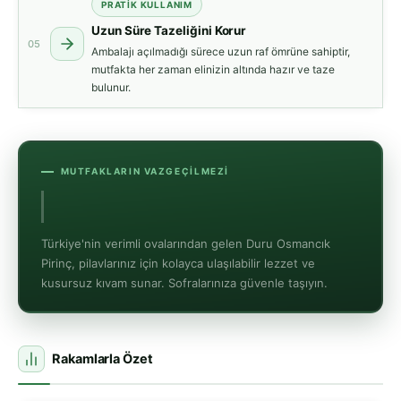
PRATIK KULLANIM
Uzun Süre Tazeliğini Korur
05
Ambalajı açılmadığı sürece uzun raf ömrüne sahiptir,
mutfakta her zaman elinizin altında hazır ve taze
bulunur.
MUTFAKLARIN VAZGEÇILMEZI
%100 Yerli
Osman
Türkiye'nin verimli ovalarından gelen Duru Osmancık
Pirinç, pilavlarınız için kolayca ulaşılabilir lezzet ve
kusursuz kıvam sunar. Sofralarınıza güvenle taşıyın.
Rakamlarla Özet