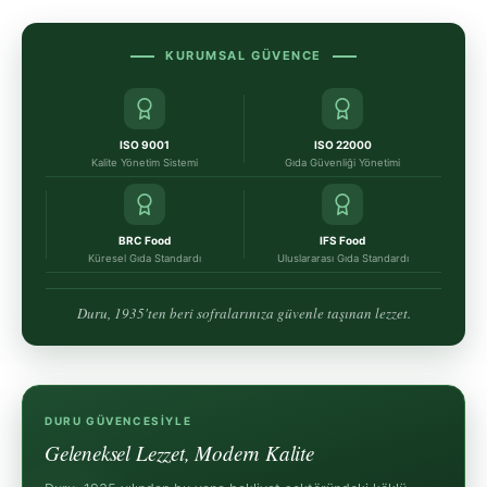
KURUMSAL GÜVENCE
ISO 9001
ISO 22000
Kalite Yönetim Sistemi
Gıda Güvenliği Yönetimi
BRC Food
IFS Food
Küresel Gıda Standardı
Uluslararası Gıda Standardı
Duru, 1935'ten beri sofralarınıza güvenle taşınan lezzet.
DURU GÜVENCESIYLE
Geleneksel Lezzet, Modern Kalite