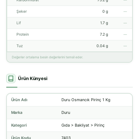
—
Şeker
0 g
—
Lif
1.7 g
—
Protein
7.2 g
—
Tuz
0.04 g
—
Değerler ortalama besin değerlerini temsil eder.
Ürün Künyesi
Ürün Adı
Duru Osmancık Pirinç 1 Kg
Marka
Duru
Kategori
Gıda > Bakliyat > Pirinç
Ürün Kodu
7403