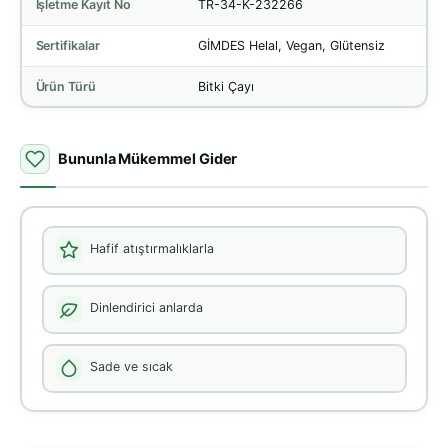
İşletme Kayıt No
TR-34-K-232266
Sertifikalar
GİMDES Helal, Vegan, Glütensiz
Ürün Türü
Bitki Çayı
Bununla Mükemmel Gider
Hafif atıştırmalıklarla
Dinlendirici anlarda
Sade ve sıcak