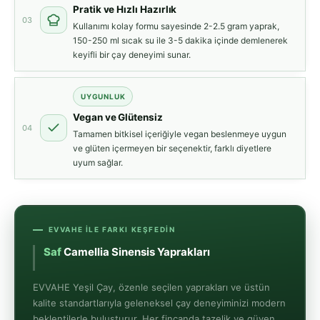
Pratik ve Hızlı Hazırlık
03
Kullanımı kolay formu sayesinde 2-2.5 gram yaprak,
150-250 ml sıcak su ile 3-5 dakika içinde demlenerek
keyifli bir çay deneyimi sunar.
UYGUNLUK
Vegan ve Glütensiz
04
Tamamen bitkisel içeriğiyle vegan beslenmeye uygun
ve glüten içermeyen bir seçenektir, farklı diyetlere
uyum sağlar.
EVVAHE ILE FARKI KEŞFEDIN
Saf
Camellia Sinensis Yaprakları
EVVAHE Yeşil Çay, özenle seçilen yaprakları ve üstün
kalite standartlarıyla geleneksel çay deneyiminizi modern
beklentilerle buluşturur. Her fincanda tazelik ve güven