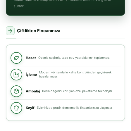
sunar.
Çiftlikten Fincanınıza
Hasat
Özenle seçilmiş, taze çay yapraklarının toplanması.
Modern yöntemlerle kalite kontrolünden geçirilerek
İşleme
hazırlanması.
Ambalaj
Besin değerini koruyan özel paketleme teknolojisi.
Keyif
Evlerinizde pratik demleme ile fincanlarınıza ulaşması.