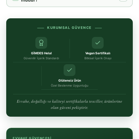
KURUMSAL GÜVENCE
GİMDES Helal
Vegan Sertifikalı
Güvenilir İçerik Standardı
Bitkisel İçerik Onayı
Glütensiz Ürün
Özel Beslenme Uygunluğu
Evvahe, doğallığı ve kaliteyi sertifikalarla tesciller, ürünlerine
olan güveni pekiştirir.
EVVAHE GÜVENCESI