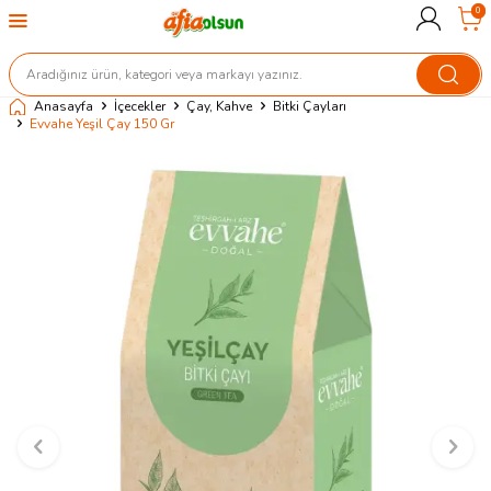
0
Anasayfa
İçecekler
Çay, Kahve
Bitki Çayları
Evvahe Yeşil Çay 150 Gr