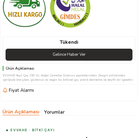
Tükendi
Gelince Haber Ver
Ürün Açıklaması
EVVAHE Yeşil Çay 150 Gr, doğal Camellia Sinensis yapraklarından. Zengin antioksidan
içeriğiyle öne çıkan, glutensiz ve vegan bu bitkisel çay, pratik demleme ile keyifli bir içecektir.
Fiyat Alarmı
Ürün Açıklaması
Yorumlar
EVVAHE · BITKI ÇAYI