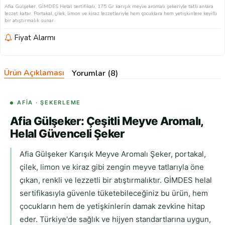
Afia Gülşeker, GİMDES Helal sertifikalı, 175 Gr karışık meyve aromalı şekeriyle tatlı anlara
lezzet katar. Portakal, çilek, limon ve kiraz lezzetleriyle hem çocuklara hem yetişkinlere keyifli
bir atıştırmalık sunar.
Fiyat Alarmı
Ürün Açıklaması
Yorumlar (8)
AFIA · ŞEKERLEME
Afia Gülşeker: Çeşitli Meyve Aromalı,
Helal Güvenceli Şeker
Afia Gülşeker Karışık Meyve Aromalı Şeker, portakal,
çilek, limon ve kiraz gibi zengin meyve tatlarıyla öne
çıkan, renkli ve lezzetli bir atıştırmalıktır. GİMDES helal
sertifikasıyla güvenle tüketebileceğiniz bu ürün, hem
çocukların hem de yetişkinlerin damak zevkine hitap
eder. Türkiye'de sağlık ve hijyen standartlarına uygun,