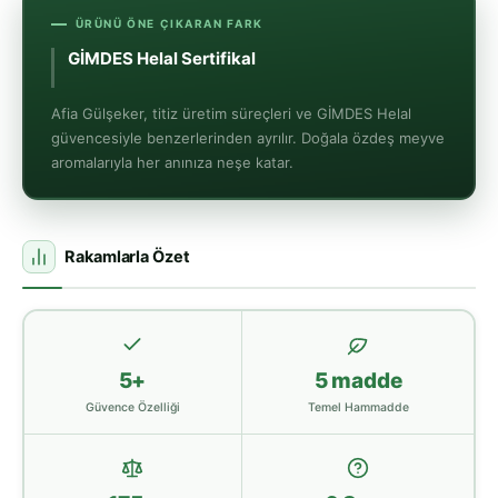
ÜRÜNÜ ÖNE ÇIKARAN FARK
GİMDES Helal Sertifikalı
Üretim
Afia Gülşeker, titiz üretim süreçleri ve GİMDES Helal
güvencesiyle benzerlerinden ayrılır. Doğala özdeş meyve
aromalarıyla her anınıza neşe katar.
Rakamlarla Özet
5+
5 madde
Güvence Özelliği
Temel Hammadde