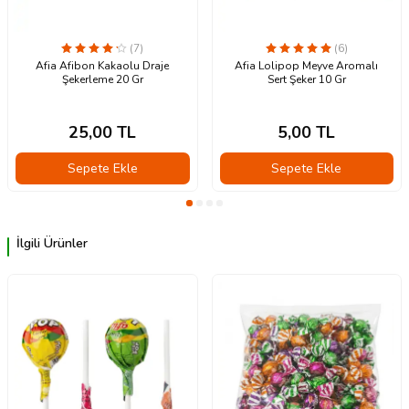
(7)
(6)
Afia Afibon Kakaolu Draje
Afia Lolipop Meyve Aromalı
Şekerleme 20 Gr
Sert Şeker 10 Gr
25,00
TL
5,00
TL
Sepete Ekle
Sepete Ekle
İlgili Ürünler