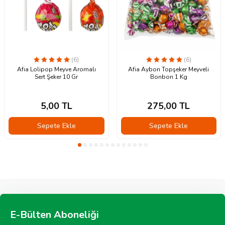
(6)
(6)
Afia Lolipop Meyve Aromalı
Afia Aybon Topşeker Meyveli
Sert Şeker 10 Gr
Bonbon 1 Kg
5,00
TL
275,00
TL
Sepete Ekle
Sepete Ekle
E-Bülten Aboneliği