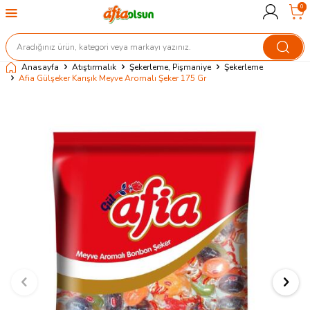
0
Anasayfa
Atıştırmalık
Şekerleme, Pişmaniye
Şekerleme
Afia Gülşeker Karışık Meyve Aromalı Şeker 175 Gr