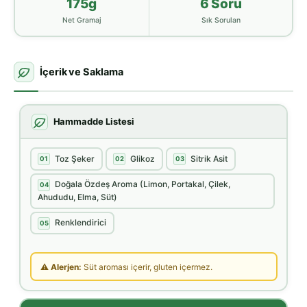
175g
6 Soru
Net Gramaj
Sık Sorulan
İçerik ve Saklama
Hammadde Listesi
Toz Şeker
Glikoz
Sitrik Asit
01
02
03
Doğala Özdeş Aroma (Limon, Portakal, Çilek,
04
Ahududu, Elma, Süt)
Renklendirici
05
⚠ Alerjen:
Süt aroması içerir, gluten içermez.