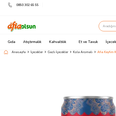
0850 302 65 55
Gıda
Atıştırmalık
Kahvaltılık
Et ve Tavuk
İçecek
Anasayfa
İçecekler
Gazlı İçecekler
Kola Aromalı
Afia Keyfim 