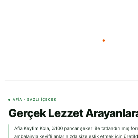
AFIA · GAZLI İÇECEK
Gerçek Lezzet Arayanlara
Afia Keyfim Kola, %100 pancar şekeri ile tatlandırılmış for
ambalajıyla keyifli anlarınızda size eşlik etmek için üreti