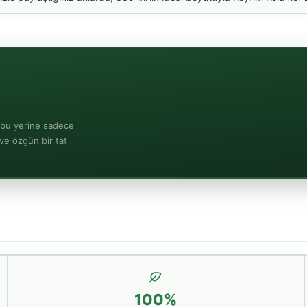
rubu yerine sadece
 ve özgün bir tat
100%