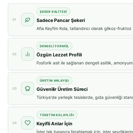
ŞEKER KALITESI
01
Sadece Pancar Şekeri
Afia Keyfim Kola, tatlandırıcı olarak glikoz-frukto
DENGELI FORMÜL
02
Özgün Lezzet Profili
Fosforik asit ile sağlanan dengeli asitlik, amonyum
ÜRETIM ANLAYIŞI
03
Güvenilir Üretim Süreci
Türkiye'de yerleşik tesislerde, gıda güvenliği stand
TÜKETIM KOLAYLIĞI
04
Keyifli Anlar İçin
İster tek başınıza ferahlamak için, ister sevdikler