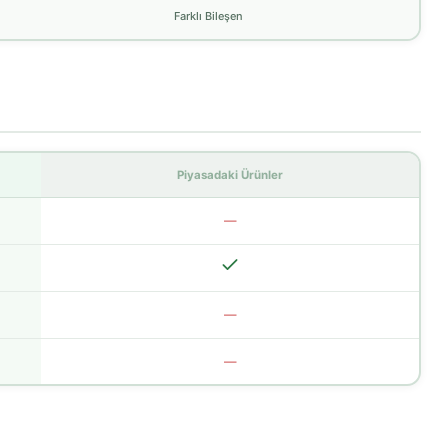
Farklı Bileşen
Piyasadaki Ürünler
—
—
—