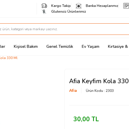
Kargo Takip
Banka Hesaplarımız
Glutensiz Ürünlerimiz
ler
Kişisel Bakım
Genel Temizlik
Ev Yaşam
Kırtasiye 
Kola 330 Ml
Afia Keyfim Kola 330
Afia
Ürün Kodu :
2303
30,00
TL