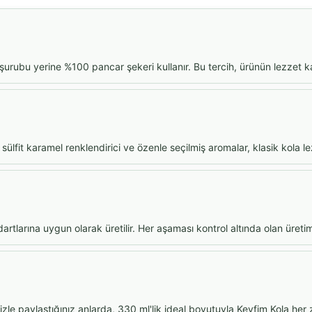
z şurubu yerine %100 pancar şekeri kullanır. Bu tercih, ürünün lezzet k
 sülfit karamel renklendirici ve özenle seçilmiş aromalar, klasik kola l
artlarına uygun olarak üretilir. Her aşaması kontrol altında olan üretim 
inizle paylaştığınız anlarda, 330 ml'lik ideal boyutuyla Keyfim Kola her