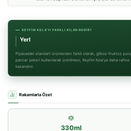
KEYFIM KOLA'YI FARKLI KILAN NEDIR?
Her an yanı
Piyasadaki standart ürünlerden farklı olarak, glikoz-fruktoz şu
pancar şekeri kullanılarak üretilmesi, Keyfim Kola'ya daha rafine
kazandırır.
Rakamlarla Özet
330ml