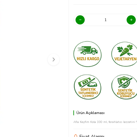
Ürün Açıklaması
Afia Keyfim Kola 330 ml, ferahlatıcı lezzetini
Fiyat Alarmı