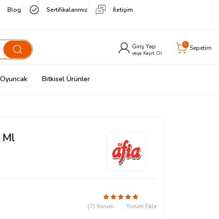
Blog
Sertifikalarımız
İletişim
0
Giriş Yap
Sepetim
veya Kayıt Ol
& Oyuncak
Bitkisel Ürünler
 Ml
(7) Yorum
Yorum Ekle