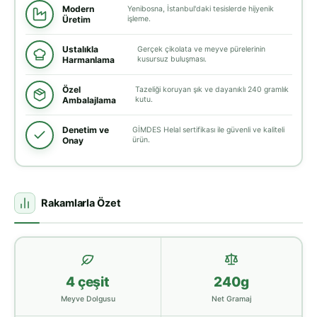
Modern
Yenibosna, İstanbul'daki tesislerde hijyenik
Üretim
işleme.
Ustalıkla
Gerçek çikolata ve meyve pürelerinin
Harmanlama
kusursuz buluşması.
Özel
Tazeliği koruyan şık ve dayanıklı 240 gramlık
Ambalajlama
kutu.
Denetim ve
GİMDES Helal sertifikası ile güvenli ve kaliteli
Onay
ürün.
Rakamlarla Özet
4 çeşit
240g
Meyve Dolgusu
Net Gramaj