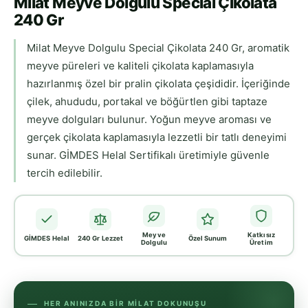
Milat Meyve Dolgulu Special Çikolata
240 Gr
Milat Meyve Dolgulu Special Çikolata 240 Gr, aromatik
meyve püreleri ve kaliteli çikolata kaplamasıyla
hazırlanmış özel bir pralin çikolata çeşididir. İçeriğinde
çilek, ahududu, portakal ve böğürtlen gibi taptaze
meyve dolguları bulunur. Yoğun meyve aroması ve
gerçek çikolata kaplamasıyla lezzetli bir tatlı deneyimi
sunar. GİMDES Helal Sertifikalı üretimiyle güvenle
tercih edilebilir.
Meyve
Katkısız
GİMDES Helal
240 Gr Lezzet
Özel Sunum
Dolgulu
Üretim
HER ANINIZDA BIR MİLAT DOKUNUŞU