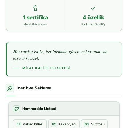
1 sertifika
4 özellik
Helal Güvencesi
Farkımız Özelliği
Her ısırıkta kalite, her lokmada güven ve her anınızda
eşsiz bir lezzet.
MILAT KALITE FELSEFESI
İçerik ve Saklama
Hammadde Listesi
Kakao kitlesi
Kakao yağı
Süt tozu
01
02
03