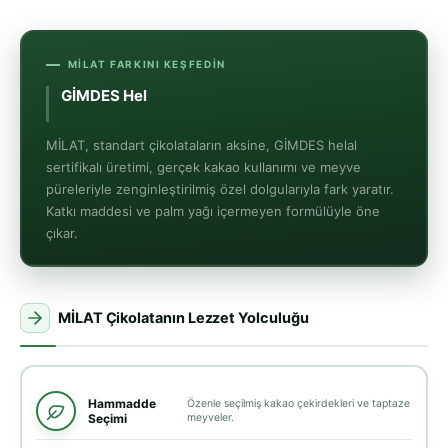
MİLAT FARKINI KEŞFEDIN
GİMDES Helal
Gıda Güvences
MİLAT, standart çikolataların aksine, GİMDES helal
sertifikalı üretimi, gerçek kakao kullanımı ve meyve
püreleriyle zenginleştirilmiş özel dolgularıyla fark yaratır.
Katkı maddesi ve palm yağı içermeyen formülüyle öne
çıkar.
MİLAT Çikolatanın Lezzet Yolculuğu
Hammadde
Özenle seçilmiş kakao çekirdekleri ve taptaze
Seçimi
meyveler.