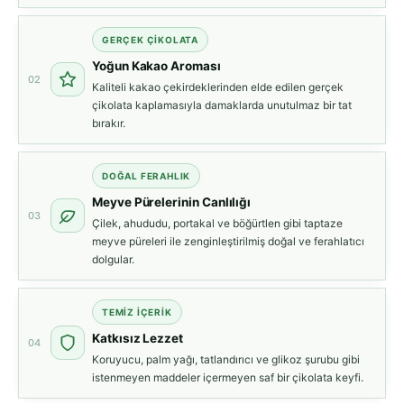
GERÇEK ÇIKOLATA
Yoğun Kakao Aroması
02
Kaliteli kakao çekirdeklerinden elde edilen gerçek
çikolata kaplamasıyla damaklarda unutulmaz bir tat
bırakır.
DOĞAL FERAHLIK
Meyve Pürelerinin Canlılığı
03
Çilek, ahududu, portakal ve böğürtlen gibi taptaze
meyve püreleri ile zenginleştirilmiş doğal ve ferahlatıcı
dolgular.
TEMIZ İÇERIK
Katkısız Lezzet
04
Koruyucu, palm yağı, tatlandırıcı ve glikoz şurubu gibi
istenmeyen maddeler içermeyen saf bir çikolata keyfi.