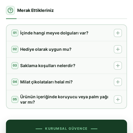
Merak Ettikleriniz
İçinde hangi meyve dolguları var?
01
Hediye olarak uygun mu?
02
Saklama koşulları nelerdir?
03
Milat çikolataları helal mi?
04
Ürünün içeriğinde koruyucu veya palm yağı
05
var mı?
KURUMSAL GÜVENCE