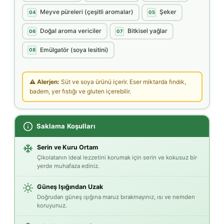
Meyve püreleri (çeşitli aromalar)
Şeker
04
05
Doğal aroma vericiler
Bitkisel yağlar
06
07
Emülgatör (soya lesitini)
08
⚠ Alerjen:
Süt ve soya ürünü içerir. Eser miktarda fındık,
badem, yer fıstığı ve gluten içerebilir.
Saklama Koşulları
Serin ve Kuru Ortam
Çikolatanın ideal lezzetini korumak için serin ve kokusuz bir
yerde muhafaza ediniz.
Güneş Işığından Uzak
Doğrudan güneş ışığına maruz bırakmayınız, ısı ve nemden
koruyunuz.