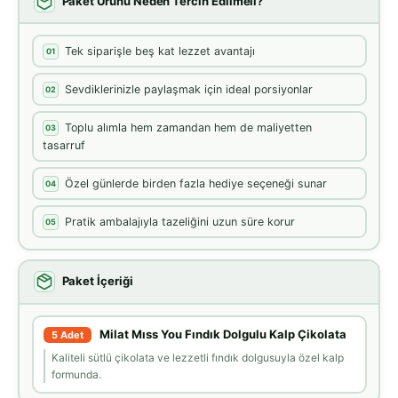
Paket Ürünü Neden Tercih Edilmeli?
Tek siparişle beş kat lezzet avantajı
01
Sevdiklerinizle paylaşmak için ideal porsiyonlar
02
Toplu alımla hem zamandan hem de maliyetten
03
tasarruf
Özel günlerde birden fazla hediye seçeneği sunar
04
Pratik ambalajıyla tazeliğini uzun süre korur
05
Paket İçeriği
Milat Mıss You Fındık Dolgulu Kalp Çikolata
5 Adet
Kaliteli sütlü çikolata ve lezzetli fındık dolgusuyla özel kalp
formunda.