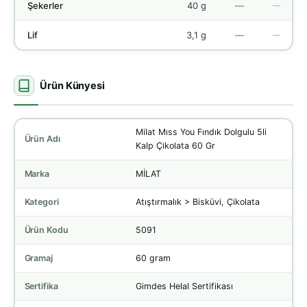
Şekerler
40 g
—
—
Lif
3,1 g
—
—
Ürün Künyesi
Milat Mıss You Fındık Dolgulu 5li
Ürün Adı
Kalp Çikolata 60 Gr
Marka
MİLAT
Kategori
Atıştırmalık > Bisküvi, Çikolata
Ürün Kodu
5091
Gramaj
60 gram
Sertifika
Gimdes Helal Sertifikası