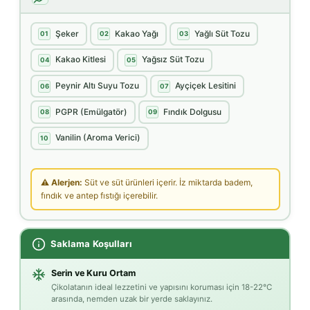
Şeker
Kakao Yağı
Yağlı Süt Tozu
01
02
03
Kakao Kitlesi
Yağsız Süt Tozu
04
05
Peynir Altı Suyu Tozu
Ayçiçek Lesitini
06
07
PGPR (Emülgatör)
Fındık Dolgusu
08
09
Vanilin (Aroma Verici)
10
⚠ Alerjen:
Süt ve süt ürünleri içerir. İz miktarda badem,
fındık ve antep fıstığı içerebilir.
Saklama Koşulları
Serin ve Kuru Ortam
Çikolatanın ideal lezzetini ve yapısını koruması için 18-22°C
arasında, nemden uzak bir yerde saklayınız.