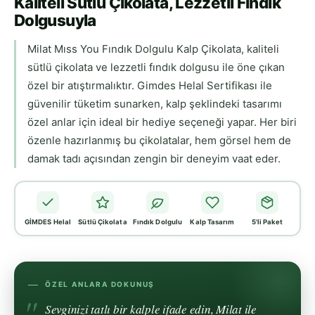
Kaliteli Sütlü Çikolata, Lezzetli Fındık
Dolgusuyla
Milat Mıss You Fındık Dolgulu Kalp Çikolata, kaliteli
sütlü çikolata ve lezzetli fındık dolgusu ile öne çıkan
özel bir atıştırmalıktır. Gimdes Helal Sertifikası ile
güvenilir tüketim sunarken, kalp şeklindeki tasarımı
özel anlar için ideal bir hediye seçeneği yapar. Her biri
özenle hazırlanmış bu çikolatalar, hem görsel hem de
damak tadı açısından zengin bir deneyim vaat eder.
GİMDES Helal
Sütlü Çikolata
Fındık Dolgulu
Kalp Tasarım
5'li Paket
ÖZEL ANLARA DOKUNUŞ
Sevginizi tatlı bir kalple ifade edin, Milat ile