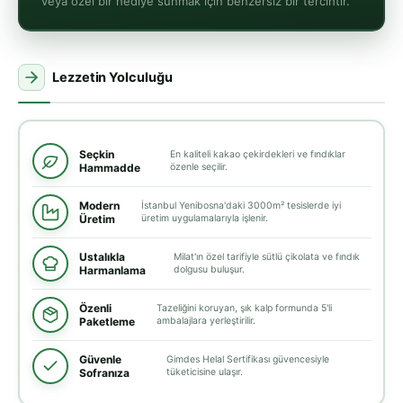
veya özel bir hediye sunmak için benzersiz bir tercihtir.
Lezzetin Yolculuğu
Seçkin
En kaliteli kakao çekirdekleri ve fındıklar
Hammadde
özenle seçilir.
Modern
İstanbul Yenibosna'daki 3000m² tesislerde iyi
Üretim
üretim uygulamalarıyla işlenir.
Ustalıkla
Milat'ın özel tarifiyle sütlü çikolata ve fındık
Harmanlama
dolgusu buluşur.
Özenli
Tazeliğini koruyan, şık kalp formunda 5'li
Paketleme
ambalajlara yerleştirilir.
Güvenle
Gimdes Helal Sertifikası güvencesiyle
Sofranıza
tüketicisine ulaşır.