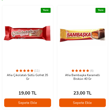
Yeni
Yeni
(11)
(6)
Afia Çikolatalı Sütlü Gofret 35
Afia Bambaşka Karamelli
Gr
Bisküvi 40 Gr
19,00
TL
23,00
TL
Sepete Ekle
Sepete Ekle