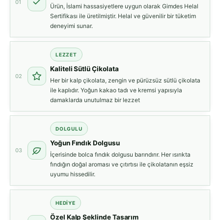
01
Ürün, İslami hassasiyetlere uygun olarak Gimdes Helal
Sertifikası ile üretilmiştir. Helal ve güvenilir bir tüketim
deneyimi sunar.
LEZZET
Kaliteli Sütlü Çikolata
02
Her bir kalp çikolata, zengin ve pürüzsüz sütlü çikolata
ile kaplıdır. Yoğun kakao tadı ve kremsi yapısıyla
damaklarda unutulmaz bir lezzet
DOLGULU
Yoğun Fındık Dolgusu
03
İçerisinde bolca fındık dolgusu barındırır. Her ısırıkta
fındığın doğal aroması ve çıtırtısı ile çikolatanın eşsiz
uyumu hissedilir.
HEDIYE
Özel Kalp Şeklinde Tasarım