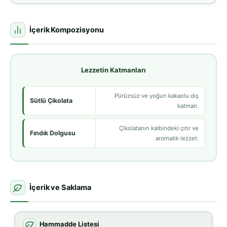
İçerik Kompozisyonu
Lezzetin Katmanları
Pürüzsüz ve yoğun kakaolu dış
Sütlü Çikolata
katman.
Çikolatanın kalbindeki çıtır ve
Fındık Dolgusu
aromatik lezzet.
İçerik ve Saklama
Hammadde Listesi