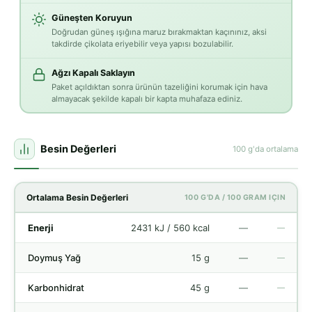
Güneşten Koruyun
Doğrudan güneş ışığına maruz bırakmaktan kaçınınız, aksi
takdirde çikolata eriyebilir veya yapısı bozulabilir.
Ağzı Kapalı Saklayın
Paket açıldıktan sonra ürünün tazeliğini korumak için hava
almayacak şekilde kapalı bir kapta muhafaza ediniz.
Besin Değerleri
100 g'da ortalama
Ortalama Besin Değerleri
100 G'DA / 100 GRAM IÇIN
Enerji
2431 kJ / 560 kcal
—
—
Doymuş Yağ
15 g
—
—
Karbonhidrat
45 g
—
—