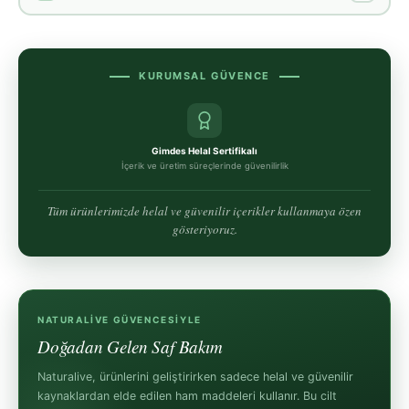
KURUMSAL GÜVENCE
Gimdes Helal Sertifikalı
İçerik ve üretim süreçlerinde güvenilirlik
Tüm ürünlerimizde helal ve güvenilir içerikler kullanmaya özen
gösteriyoruz.
NATURALIVE GÜVENCESIYLE
Doğadan Gelen Saf Bakım
Naturalive, ürünlerini geliştirirken sadece helal ve güvenilir
kaynaklardan elde edilen ham maddeleri kullanır. Bu cilt