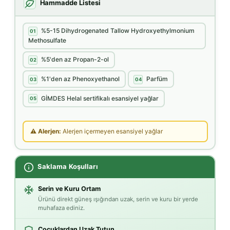
Hammadde Listesi
%5-15 Dihydrogenated Tallow Hydroxyethylmonium
01
Methosulfate
%5'den az Propan-2-ol
02
%1'den az Phenoxyethanol
Parfüm
03
04
GİMDES Helal sertifikalı esansiyel yağlar
05
⚠ Alerjen:
Alerjen içermeyen esansiyel yağlar
Saklama Koşulları
Serin ve Kuru Ortam
Ürünü direkt güneş ışığından uzak, serin ve kuru bir yerde
muhafaza ediniz.
Çocuklardan Uzak Tutun