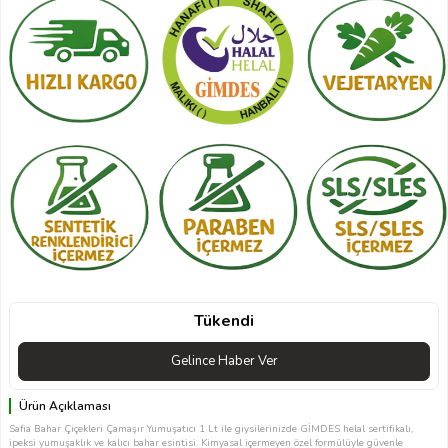
Tükendi
Gelince Haber Ver
Ürün Açıklaması
Safia Bahar Çiçekleri Çamaşır Yumuşatıcı 1 Lt ile giysilerinizde GİMDES helal sertifikalı,
ipeksi yumuşaklık ve kalıcı bahar esintisi. Kimyasal içermeyen özel formülüyle güvenle