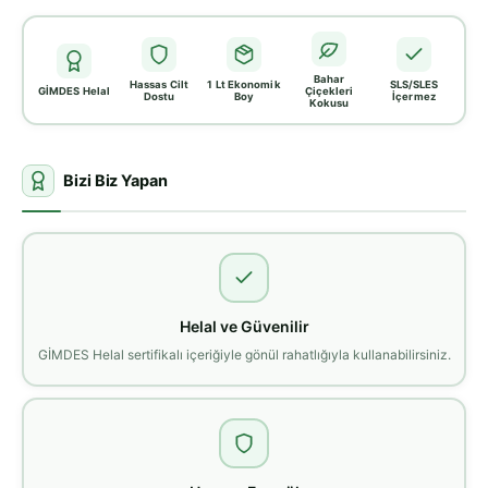
Bahar
Hassas Cilt
1 Lt Ekonomik
SLS/SLES
GİMDES Helal
Çiçekleri
Dostu
Boy
İçermez
Kokusu
Bizi Biz Yapan
Helal ve Güvenilir
GİMDES Helal sertifikalı içeriğiyle gönül rahatlığıyla kullanabilirsiniz.