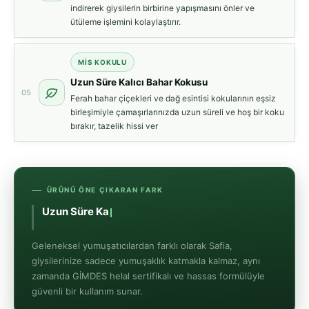
indirerek giysilerin birbirine yapışmasını önler ve
ütüleme işlemini kolaylaştırır.
MIS KOKULU
Uzun Süre Kalıcı Bahar Kokusu
05
Ferah bahar çiçekleri ve dağ esintisi kokularının eşsiz
birleşimiyle çamaşırlarınızda uzun süreli ve hoş bir koku
bırakır, tazelik hissi ver
ÜRÜNÜ ÖNE ÇIKARAN FARK
Uzun Süre Kalıcı Ferah Bahar
Geleneksel yumuşatıcılardan farklı olarak Safia,
giysilerinize sadece yumuşaklık katmakla kalmaz, aynı
zamanda GİMDES helal sertifikalı ve hassas formülüyle
güvenli bir kullanım sunar.