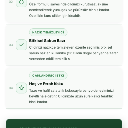
02
Özel formülü sayesinde cildinizi kurutmaz, aksine
nemlendirerek yumuşak ve pürüzsüz bir his bırakır.
Özellikle kuru ciltler için idealdir.
NAZIK TEMIZLEYICI
Bitkisel Sabun Bazı
03
Cildinizi nazikçe temizleyen özenle seçilmiş bitkisel
sabun bazları kullanılmıştır. Cildin doğal bariyerine zarar
vermeden etkili temizlik s
CANLANDIRICI ETKI
Hoş ve Ferah Koku
04
Taze ve hafif salatalık kokusuyla banyo deneyiminizi
keyifli hale getirir. Cildinizde uzun süre kalıcı ferahlık
hissi bırakır.