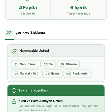
4 Fayda
6 İçerik
Cilt Özelliği
Temel Hammadde
İçerik ve Saklama
Hammadde Listesi
Sabun bazı
Su
Gliserin
01
02
03
Salatalık özü
Esans
Renk verici
04
05
06
Saklama Koşulları
Kuru ve Hava Almayan Ortam
Sabunu nemden ve doğrudan su temasından uzak, kuru bir
yerde muhafaza ediniz.