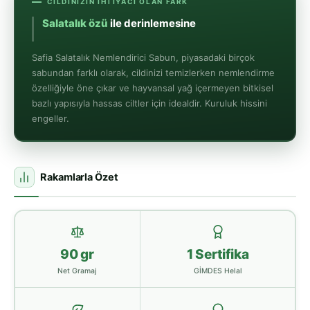
CILDINIZIN İHTIYACI OLAN FARK
Salatalık özü
ile derinlemesine ferahlık
Safia Salatalık Nemlendirici Sabun, piyasadaki birçok
sabundan farklı olarak, cildinizi temizlerken nemlendirme
özelliğiyle öne çıkar ve hayvansal yağ içermeyen bitkisel
bazlı yapısıyla hassas ciltler için idealdir. Kuruluk hissini
engeller.
Rakamlarla Özet
90 gr
1 Sertifika
Net Gramaj
GİMDES Helal