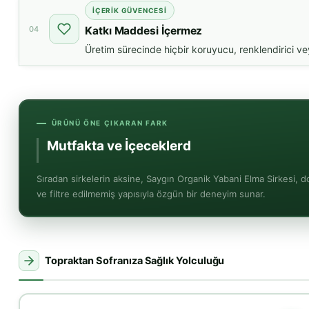
İÇERIK GÜVENCESI
04
Katkı Maddesi İçermez
Üretim sürecinde hiçbir koruyucu, renklendirici v
ÜRÜNÜ ÖNE ÇIKARAN FARK
Sıradan sirkelerin aksine, Saygın Organik Yabani Elma Sirkesi, 
ve filtre edilmemiş yapısıyla özgün bir deneyim sunar.
Topraktan Sofranıza Sağlık Yolculuğu