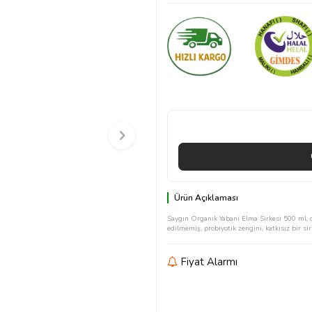
Ürün Açıklaması
Saygın Organik Yabani Elma Sirkesi 500 ml, d
edilmemiş, probiyotik zengini, katkısız bir sir
Fiyat Alarmı