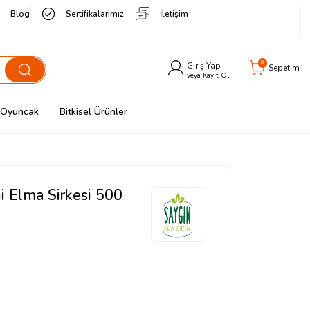
Blog
Sertifikalarımız
İletişim
0
Giriş Yap
Sepetim
veya Kayıt Ol
& Oyuncak
Bitkisel Ürünler
i Elma Sirkesi 500