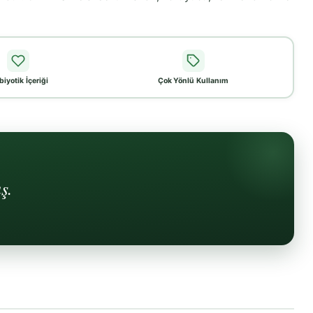
biyotik İçeriği
Çok Yönlü Kullanım
ş.