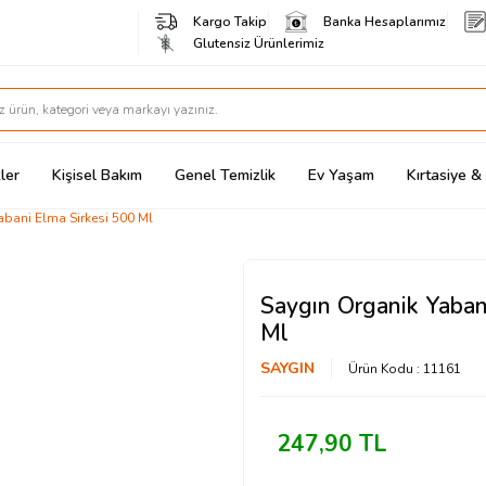
Kargo Takip
Banka Hesaplarımız
Glutensiz Ürünlerimiz
ler
Kişisel Bakım
Genel Temizlik
Ev Yaşam
Kırtasiye 
abani Elma Sirkesi 500 Ml
Saygın Organik Yaban
Ml
SAYGIN
Ürün Kodu :
11161
247,90
TL