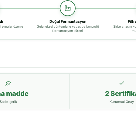
dı
Doğal Fermantasyon
Filt
 elmalar özenle
Geleneksel yöntemlerle yavaş ve kontrollü
Sirke anasını ko
fermantasyon süreci.
mu
na madde
2 Sertifik
Sade İçerik
Kurumsal Onay