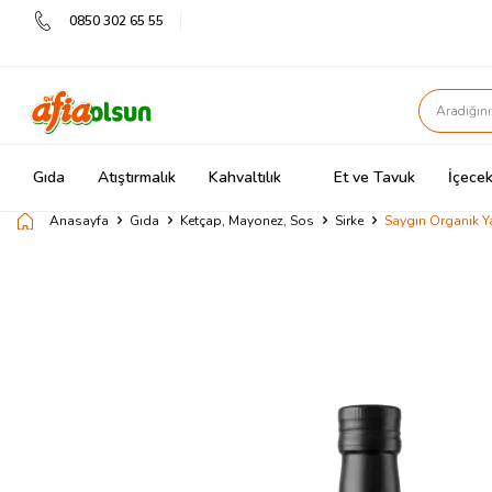
0850 302 65 55
Gıda
Atıştırmalık
Kahvaltılık
Et ve Tavuk
İçecek
Anasayfa
Gıda
Ketçap, Mayonez, Sos
Sirke
Saygın Organik Y