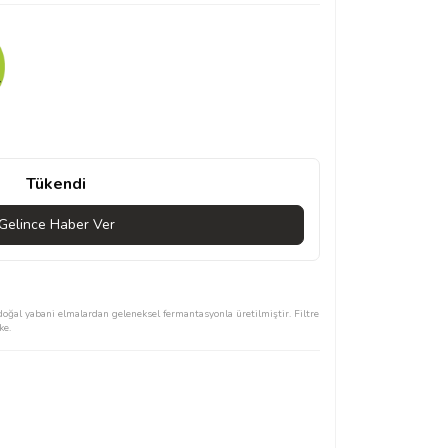
Tükendi
Gelince Haber Ver
oğal yabani elmalardan geleneksel fermantasyonla üretilmiştir. Filtre
ke.