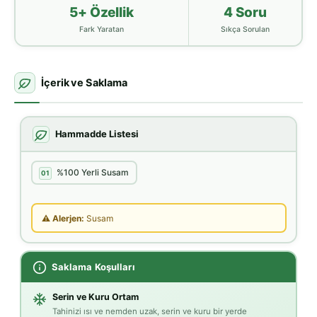
5+ Özellik
4 Soru
Fark Yaratan
Sıkça Sorulan
İçerik ve Saklama
Hammadde Listesi
%100 Yerli Susam
01
⚠ Alerjen:
Susam
Saklama Koşulları
Serin ve Kuru Ortam
Tahinizi ısı ve nemden uzak, serin ve kuru bir yerde