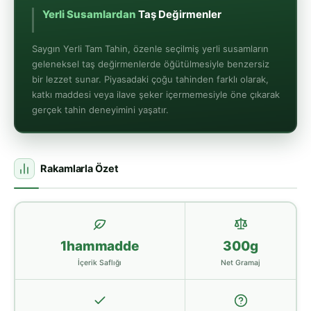
Yerli Susamlardan
Taş Değirmenlerde
Öğütülür
Saygın Yerli Tam Tahin, özenle seçilmiş yerli susamların
geleneksel taş değirmenlerde öğütülmesiyle benzersiz
bir lezzet sunar. Piyasadaki çoğu tahinden farklı olarak,
katkı maddesi veya ilave şeker içermemesiyle öne çıkarak
gerçek tahin deneyimini yaşatır.
Rakamlarla Özet
1hammadde
300g
İçerik Saflığı
Net Gramaj