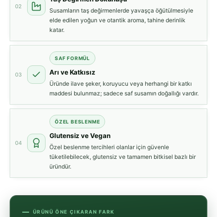
02
Susamların taş değirmenlerde yavaşça öğütülmesiyle
elde edilen yoğun ve otantik aroma, tahine derinlik
katar.
SAF FORMÜL
Arı ve Katkısız
03
Üründe ilave şeker, koruyucu veya herhangi bir katkı
maddesi bulunmaz; sadece saf susamın doğallığı vardır.
ÖZEL BESLENME
Glutensiz ve Vegan
04
Özel beslenme tercihleri olanlar için güvenle
tüketilebilecek, glutensiz ve tamamen bitkisel bazlı bir
üründür.
ÜRÜNÜ ÖNE ÇIKARAN FARK