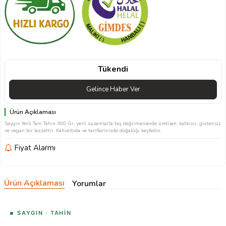
Tükendi
Gelince Haber Ver
Ürün Açıklaması
Saygın Yerli Tam Tahin 300 Gr, yerli susamlarla taş değirmenlerde üretilen, katkısız, glutensiz
ve vegan bir lezzettir. Kahvaltıda ve tariflerinizde doğallığı keşfedin.
Fiyat Alarmı
Ürün Açıklaması
Yorumlar
SAYGIN · TAHIN