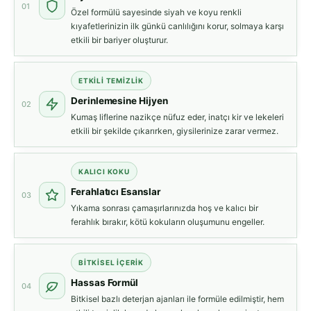
01
Özel formülü sayesinde siyah ve koyu renkli
kıyafetlerinizin ilk günkü canlılığını korur, solmaya karşı
etkili bir bariyer oluşturur.
ETKILI TEMIZLIK
Derinlemesine Hijyen
02
Kumaş liflerine nazikçe nüfuz eder, inatçı kir ve lekeleri
etkili bir şekilde çıkarırken, giysilerinize zarar vermez.
KALICI KOKU
Ferahlatıcı Esanslar
03
Yıkama sonrası çamaşırlarınızda hoş ve kalıcı bir
ferahlık bırakır, kötü kokuların oluşumunu engeller.
BITKISEL İÇERIK
Hassas Formül
04
Bitkisel bazlı deterjan ajanları ile formüle edilmiştir, hem