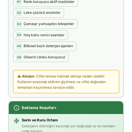
Renk koruyucu aktif maddeler
01
Leke çözücü enzimler
02
Çamaşır yumuşatıcı bileşenler
03
Hoş koku verici esanslar
04
Bitkisel bazlı deterjan ajanları
05
Gliserin (doku koruyucu)
06
⚠ Alerjen:
Ciltle teması halinde tahrişe neden olabilir.
Kullanım sırasında eldiven giyilmesi ve ciltle doğrudan
temastan kaçınılması tavsiye edilir.
Saklama Koşulları
Serin ve Kuru Ortam
Deterjanın etkinliğini korumak için doğrudan ısı ve nemden
uzak tutunuz.