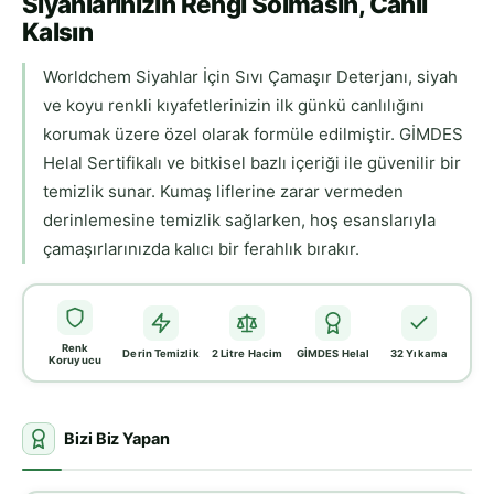
Siyahlarınızın Rengi Solmasın, Canlı
Kalsın
Worldchem Siyahlar İçin Sıvı Çamaşır Deterjanı, siyah
ve koyu renkli kıyafetlerinizin ilk günkü canlılığını
korumak üzere özel olarak formüle edilmiştir. GİMDES
Helal Sertifikalı ve bitkisel bazlı içeriği ile güvenilir bir
temizlik sunar. Kumaş liflerine zarar vermeden
derinlemesine temizlik sağlarken, hoş esanslarıyla
çamaşırlarınızda kalıcı bir ferahlık bırakır.
Renk
Derin Temizlik
2 Litre Hacim
GİMDES Helal
32 Yıkama
Koruyucu
Bizi Biz Yapan