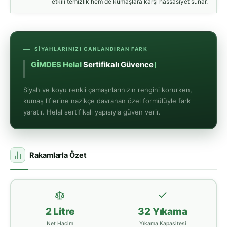
etkili temizlik hem de kumaşlara karşı hassasiyet sunar.
SIYAHLARINIZI CANLANDIRAN FARK
GİMDES Helal
Sertifikalı Güvence
Siyah ve koyu renkli çamaşırlarınızın rengini korurken,
kumaş liflerine nazikçe davranan özel formülüyle fark
yaratır. Helal sertifikalı yapısıyla güven verir.
Rakamlarla Özet
2 Litre
32 Yıkama
Net Hacim
Yıkama Kapasitesi