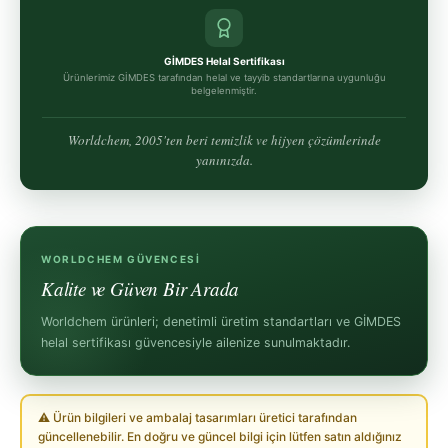
GİMDES Helal Sertifikası
Ürünlerimiz GİMDES tarafından helal ve tayyib standartlarına uygunluğu
belgelenmiştir.
Worldchem, 2005'ten beri temizlik ve hijyen çözümlerinde
yanınızda.
WORLDCHEM GÜVENCESI
Kalite ve Güven Bir Arada
Worldchem ürünleri; denetimli üretim standartları ve GİMDES
helal sertifikası güvencesiyle ailenize sunulmaktadır.
⚠ Ürün bilgileri ve ambalaj tasarımları üretici tarafından
güncellenebilir. En doğru ve güncel bilgi için lütfen satın aldığınız