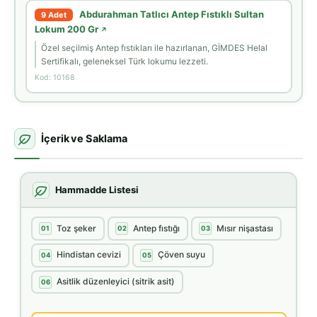
Abdurahman Tatlıcı Antep Fıstıklı Sultan
9 Adet
Lokum 200 Gr
↗
Özel seçilmiş Antep fıstıkları ile hazırlanan, GİMDES Helal
Sertifikalı, geleneksel Türk lokumu lezzeti.
Kod: 10168
İçerik ve Saklama
Hammadde Listesi
Toz şeker
Antep fıstığı
Mısır nişastası
01
02
03
Hindistan cevizi
Çöven suyu
04
05
Asitlik düzenleyici (sitrik asit)
06