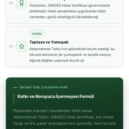
02
Ürünümüz, GİMDES Helal Sertifikası güvencesiyle
üretilmiştir. Helal standartlara uygunluktan ödün
vermeden, gönül rahatlığıyla tüketebileceğ
DOKU
Taptaze ve Yumuşak
03
Abdurrahman Tatlıcı'nın geleneksel lokum ustalığı, bu
lokuma benzersiz bir yumuşaklık ve tazelik katıyor.
Ağızda dağılan yapısıyla lezzet şö
ÜRÜNÜ ÖNE ÇIKARAN FARK
Katkı ve Koruyucu İçerm
Piyasadaki standart lokumlardan farklı olarak
Abdurrahman Tatlıcı, GİMDES Helal sertifikası, bol Antep
fıstığı ve 9'lu paket avantajıyla hem güvenilir, hem lezzetli