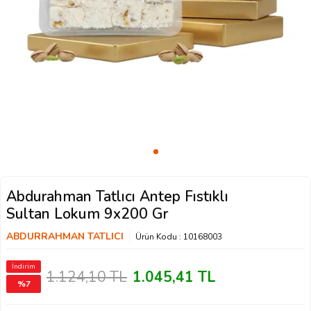
Abdurahman Tatlıcı Antep Fıstıklı
Sultan Lokum 9x200 Gr
ABDURRAHMAN TATLICI
Ürün Kodu :
10168003
İndirim
1.124,10
TL
1.045,41
TL
%
7