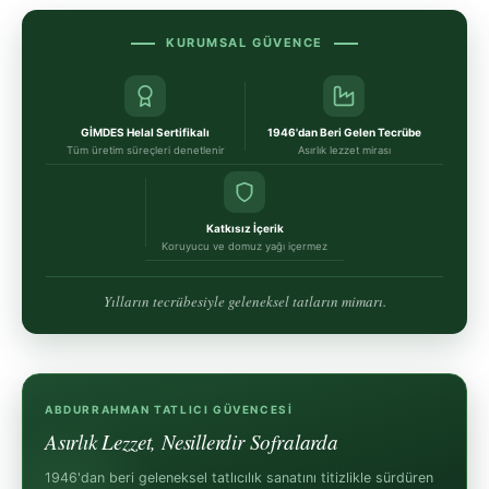
KURUMSAL GÜVENCE
GİMDES Helal Sertifikalı
1946'dan Beri Gelen Tecrübe
Tüm üretim süreçleri denetlenir
Asırlık lezzet mirası
Katkısız İçerik
Koruyucu ve domuz yağı içermez
Yılların tecrübesiyle geleneksel tatların mimarı.
ABDURRAHMAN TATLICI GÜVENCESİ
Asırlık Lezzet, Nesillerdir Sofralarda
1946'dan beri geleneksel tatlıcılık sanatını titizlikle sürdüren