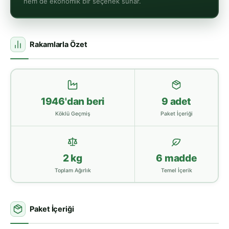
hem de ekonomik bir seçenek sunar.
Rakamlarla Özet
1946'dan beri
9 adet
Köklü Geçmiş
Paket İçeriği
2 kg
6 madde
Toplam Ağırlık
Temel İçerik
Paket İçeriği