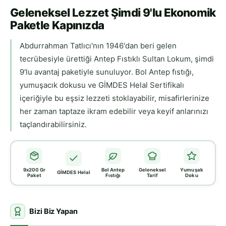
Geleneksel Lezzet Şimdi 9'lu Ekonomik
Paketle Kapınızda
Abdurrahman Tatlıcı'nın 1946'dan beri gelen
tecrübesiyle ürettiği Antep Fıstıklı Sultan Lokum, şimdi
9'lu avantaj paketiyle sunuluyor. Bol Antep fıstığı,
yumuşacık dokusu ve GİMDES Helal Sertifikalı
içeriğiyle bu eşsiz lezzeti stoklayabilir, misafirlerinize
her zaman taptaze ikram edebilir veya keyif anlarınızı
taçlandırabilirsiniz.
9x200 Gr
Bol Antep
Geleneksel
Yumuşak
GİMDES Helal
Paket
Fıstığı
Tarif
Doku
Bizi Biz Yapan