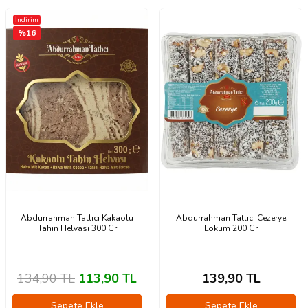
İndirim
%
16
Abdurrahman Tatlıcı Kakaolu
Abdurrahman Tatlıcı Cezerye
Tahin Helvası 300 Gr
Lokum 200 Gr
134,90
TL
113,90
TL
139,90
TL
Sepete Ekle
Sepete Ekle