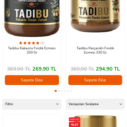
(5)
Tadıbu Kakaolu Fındık Ezmesi
Tadıbu Parçacıklı Fındık
330 Gr
Ezmesi 330 Gr
369,00
TL
269,90
TL
369,00
TL
294,90
TL
Sepete Ekle
Sepete Ekle
Filtre
İndirim
%
27