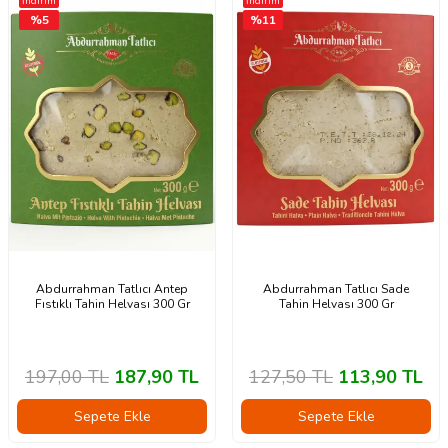
İndirim
İndirim
%
5
%
11
Abdurrahman Tatlıcı Antep
Abdurrahman Tatlıcı Sade
Fıstıklı Tahin Helvası 300 Gr
Tahin Helvası 300 Gr
197,00
TL
187,90
TL
127,50
TL
113,90
TL
Sepete Ekle
Sepete Ekle