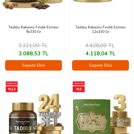
Tadıbu Kakaolu Fındık Ezmesi
Tadıbu Kakaolu Fındık Ezmesi
9x330 Gr
12x330 Gr
3.321,00
TL
4.428,00
TL
3.088,53
TL
4.118,04
TL
Sepete Ekle
Sepete Ekle
İndirim
İndirim
%
12
%
5