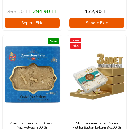
369,00
TL
294,90
TL
172,90
TL
Sepete Ekle
Sepete Ekle
İndirim
Yeni
%
5
Abdurrahman Tatlıcı Cevizli
Abdurahman Tatlıcı Antep
Yaz Helvası 300 Gr
Fıstıklı Sultan Lokum 3x200 Gr