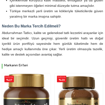
İçeriklerinde koruyucu katkı maddesi, emülgatör ya da gluten
gibi istenmeyen öğeleri minimal düzeyde tutma amaçlıdır.
Türkiye merkezli yerli üretim ve kökleriyle tüketicilerde güven
yaratmış bir marka imajına sahiptir.
Neden Bu Marka Tercih Edilmeli?
Abdurrahman Tatlıcı, kalite ve geleneksel tatlı lezzetini arayanlar için
ideal bir seçimdir. Uzun geçmişi, güvenilir üretim hattı ve doğal
içerikli ürün portföyü sayesinde hem günlük tüketimde hem de
hediye amaçlı kullanımda öne çıkar. Yerli üretim olmasıyla tazelik,
kalite ve destek açısından avantaj sağlar.
Markanın En'leri
İndirim
İndirim
%
27
%
20