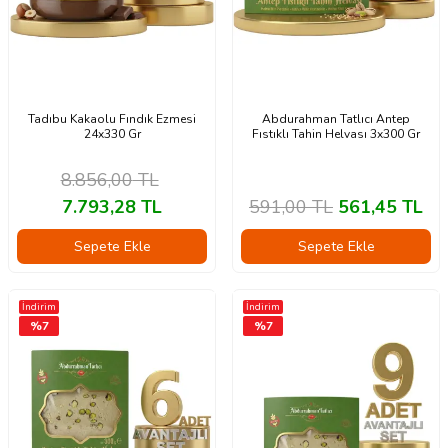
Tadıbu Kakaolu Fındık Ezmesi
Abdurahman Tatlıcı Antep
24x330 Gr
Fıstıklı Tahin Helvası 3x300 Gr
8.856,00
TL
7.793,28
TL
591,00
TL
561,45
TL
Sepete Ekle
Sepete Ekle
İndirim
İndirim
%
7
%
7