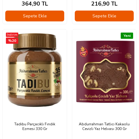
364,90
TL
216,90
TL
Sepete Ekle
Sepete Ekle
İndirim
Yeni
%
20
Tadıbu Parçacıklı Fındık
Abdurrahman Tatlıcı Kakaolu
Ezmesi 330 Gr
Cevizli Yaz Helvası 300 Gr