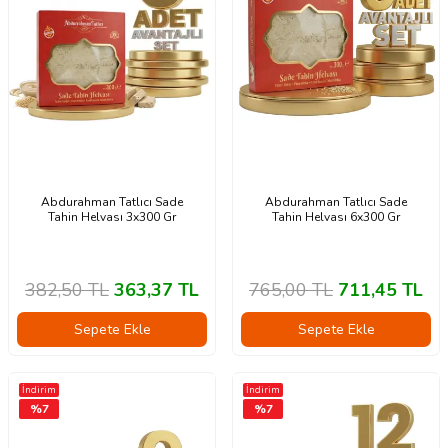
Abdurahman Tatlıcı Sade
Abdurahman Tatlıcı Sade
Tahin Helvası 3x300 Gr
Tahin Helvası 6x300 Gr
382,50
TL
363,37
TL
765,00
TL
711,45
TL
Sepete Ekle
Sepete Ekle
İndirim
İndirim
%
7
%
7