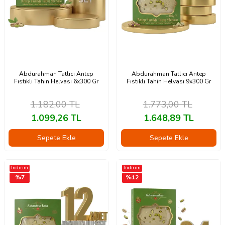
Abdurahman Tatlıcı Antep
Abdurahman Tatlıcı Antep
Fıstıklı Tahin Helvası 6x300 Gr
Fıstıklı Tahin Helvası 9x300 Gr
1.182,00
TL
1.773,00
TL
1.099,26
TL
1.648,89
TL
Sepete Ekle
Sepete Ekle
İndirim
İndirim
%
7
%
12