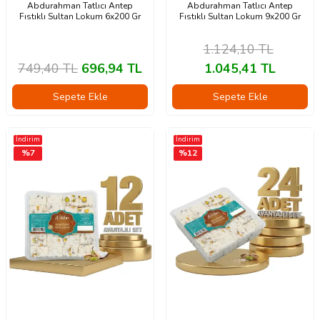
Abdurahman Tatlıcı Antep
Abdurahman Tatlıcı Antep
Fıstıklı Sultan Lokum 6x200 Gr
Fıstıklı Sultan Lokum 9x200 Gr
1.124,10
TL
749,40
TL
696,94
TL
1.045,41
TL
Sepete Ekle
Sepete Ekle
İndirim
İndirim
%
7
%
12