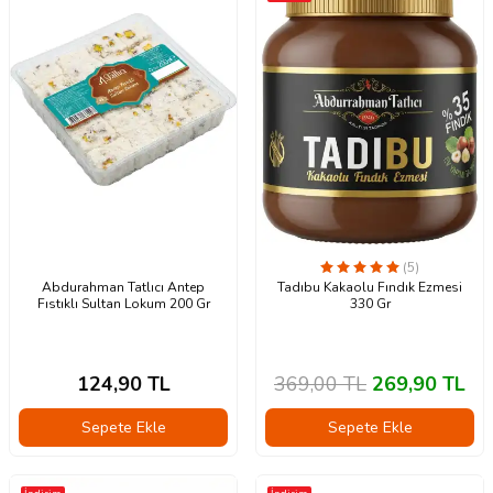
(5)
Abdurahman Tatlıcı Antep
Tadıbu Kakaolu Fındık Ezmesi
Fıstıklı Sultan Lokum 200 Gr
330 Gr
124,90
TL
369,00
TL
269,90
TL
Sepete Ekle
Sepete Ekle