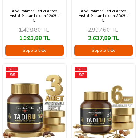
Abdurahman Tatlıcı Antep
Abdurahman Tatlıcı Antep
Fıstıklı Sultan Lokum 12x200
Fıstıklı Sultan Lokum 24x200
Gr
Gr
1.498,80
TL
2.997,60
TL
1.393,88
TL
2.637,89
TL
Sepete Ekle
Sepete Ekle
İndirim
İndirim
%
5
%
7