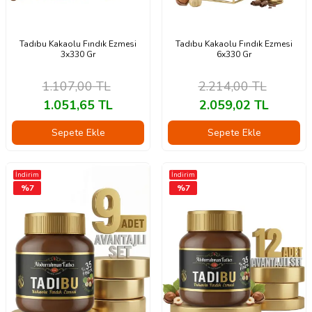
Tadıbu Kakaolu Fındık Ezmesi
Tadıbu Kakaolu Fındık Ezmesi
3x330 Gr
6x330 Gr
1.107,00
TL
2.214,00
TL
1.051,65
TL
2.059,02
TL
Sepete Ekle
Sepete Ekle
İndirim
İndirim
%
7
%
7