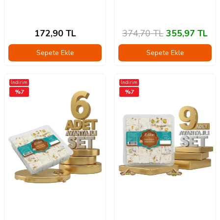
172,90
TL
374,70
TL
355,97
TL
Sepete Ekle
Sepete Ekle
İndirim
İndirim
%
7
%
7