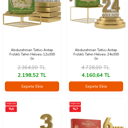
Abdurahman Tatlıcı Antep
Abdurahman Tatlıcı Antep
Fıstıklı Tahin Helvası 12x300
Fıstıklı Tahin Helvası 24x300
Gr
Gr
2.364,00
TL
4.728,00
TL
2.198,52
TL
4.160,64
TL
Sepete Ekle
Sepete Ekle
İndirim
İndirim
%
5
%
7