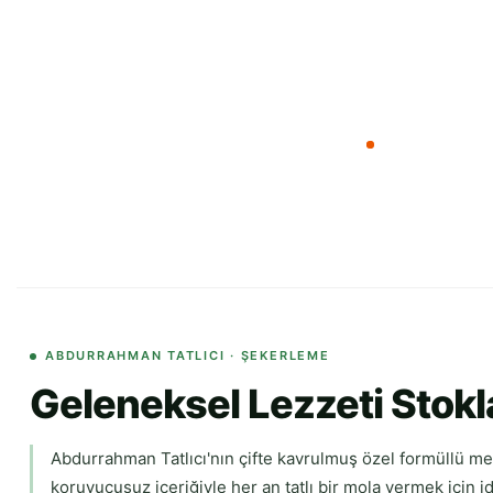
ABDURRAHMAN TATLICI · ŞEKERLEME
Geleneksel Lezzeti Stoklay
Abdurrahman Tatlıcı'nın çifte kavrulmuş özel formüllü me
koruyucusuz içeriğiyle her an tatlı bir mola vermek için i