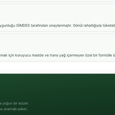
uygunluğu GİMDES tarafından onaylanmıştır. Gönül rahatlığıyla tüketebil
umak için koruyucu madde ve trans yağ içermeyen özel bir formülle üre
a yoğun bir lezzet
u avantajlı paket,