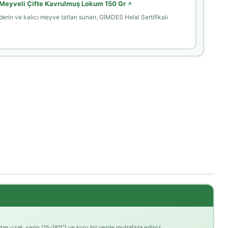
Meyveli Çifte Kavrulmuş Lokum 150 Gr
↗
erin ve kalıcı meyve tatları sunan, GİMDES Helal Sertifikalı
n uzak, serin (15-18°C) ve kuru bir yerde muhafaza ediniz.