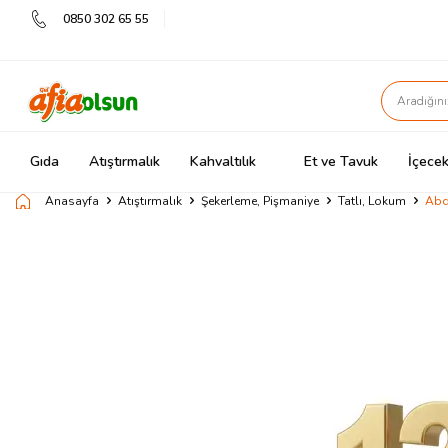
0850 302 65 55
Gıda
Atıştırmalık
Kahvaltılık
Et ve Tavuk
İçecek
Anasayfa
Atıştırmalık
Şekerleme, Pişmaniye
Tatlı, Lokum
Abd