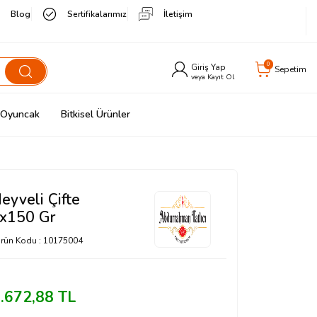
Blog
Sertifikalarımız
İletişim
0
Giriş Yap
Sepetim
veya Kayıt Ol
& Oyuncak
Bitkisel Ürünler
eyveli Çifte
x150 Gr
rün Kodu :
10175004
.672,88
TL