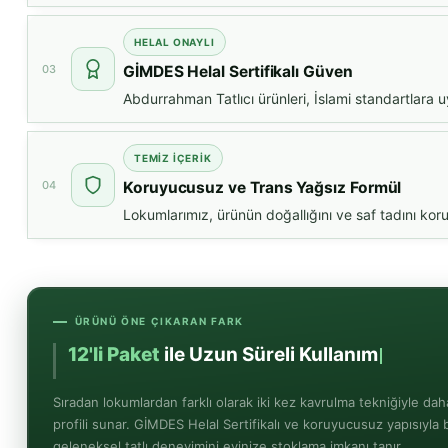
HELAL ONAYLI
03
GİMDES Helal Sertifikalı Güven
Abdurrahman Tatlıcı ürünleri, İslami standartlara 
TEMIZ İÇERIK
04
Koruyucusuz ve Trans Yağsız Formül
Lokumlarımız, ürünün doğallığını ve saf tadını kor
ÜRÜNÜ ÖNE ÇIKARAN FARK
12'li Paket
ile U
Sıradan lokumlardan farklı olarak iki kez kavrulma tekniğiyle dah
profili sunar. GİMDES Helal Sertifikalı ve koruyucusuz yapısıyla b
geleneksel tatlı deneyimini evinize stoklama imkanı tanır.