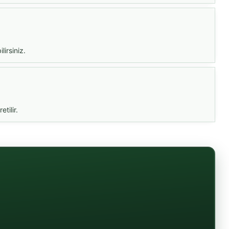
irsiniz.
tilir.