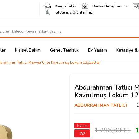
Kargo Takip
Banka Hesaplarımız
Glutensiz Ürünlerimiz
ler
Kişisel Bakım
Genel Temizlik
Ev Yaşam
Kırtasiye 
urahman Tatlıcı Meyveli Çifte Kavrulmuş Lokum 12x150 Gr
Abdurahman Tatlıcı M
Kavrulmuş Lokum 12
ABDURRAHMAN TATLICI
Ü
İndirim
1.798,80
TL
1
%
7