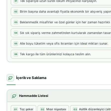
Tek siparişle uzun süreli lokum ihtiyacınızı karşılayın.
01
Birim başına daha avantajlı fiyatla ekonomik bir alışveriş yapın
02
Beklenmedik misafirler ve özel günler için her zaman hazırlıklı 
03
Sık sık sipariş verme zahmetinden kurtularak zamandan tasarr
04
Aile boyu tüketim veya ofis ikramları için ideal miktarı sunar.
05
Tek kargo ile tüm ürünlerinizi kolayca teslim alın.
06
İçerik ve Saklama
Hammadde Listesi
Toz şeker
Mısır nişastası
Asitlik düzenleyici (sitr
01
02
03