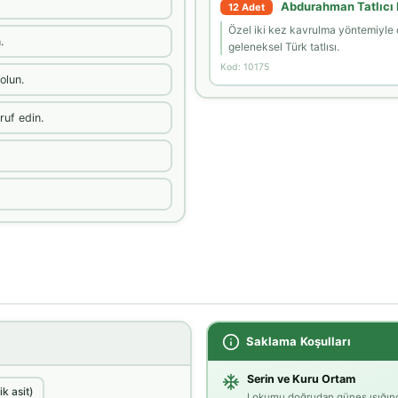
Abdurahman Tatlıcı 
12 Adet
Özel iki kez kavrulma yöntemiyle d
.
geleneksel Türk tatlısı.
Kod: 10175
olun.
uf edin.
Saklama Koşulları
Serin ve Kuru Ortam
ik asit)
Lokumu doğrudan güneş ışığında