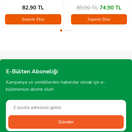
82,90
TL
89,90
TL
74,90
TL
Sepete Ekle
Sepete Ekle
E-Bülten Aboneliği
Kampanya ve yeniliklerden haberdar olmak için e-
bültenimize abone olun!
Gönder