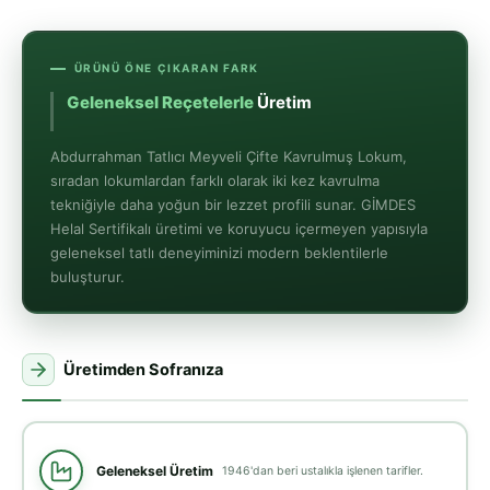
ÜRÜNÜ ÖNE ÇIKARAN FARK
Gelenekse
Abdurrahman Tatlıcı Meyveli Çifte Kavrulmuş Lokum,
sıradan lokumlardan farklı olarak iki kez kavrulma
tekniğiyle daha yoğun bir lezzet profili sunar. GİMDES
Helal Sertifikalı üretimi ve koruyucu içermeyen yapısıyla
geleneksel tatlı deneyiminizi modern beklentilerle
buluşturur.
Üretimden Sofranıza
Geleneksel Üretim
1946'dan beri ustalıkla işlenen tarifler.