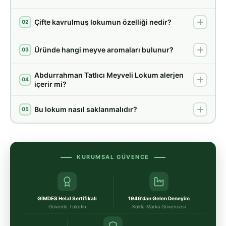
Çifte kavrulmuş lokumun özelliği nedir?
02
Üründe hangi meyve aromaları bulunur?
03
Abdurrahman Tatlıcı Meyveli Lokum alerjen
04
içerir mi?
Bu lokum nasıl saklanmalıdır?
05
KURUMSAL GÜVENCE
GİMDES Helal Sertifikalı
1946'dan Gelen Deneyim
Güvenle Tüketin
Köklü Marka Güvencesi