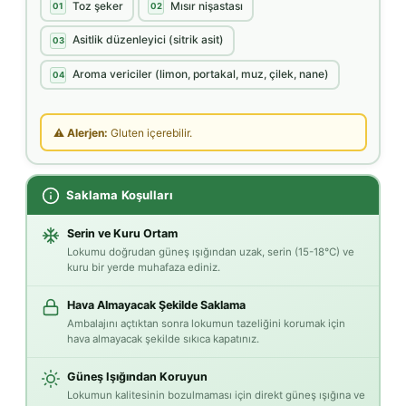
Toz şeker
Mısır nişastası
01
02
Asitlik düzenleyici (sitrik asit)
03
Aroma vericiler (limon, portakal, muz, çilek, nane)
04
⚠ Alerjen:
Gluten içerebilir.
Saklama Koşulları
Serin ve Kuru Ortam
Lokumu doğrudan güneş ışığından uzak, serin (15-18°C) ve
kuru bir yerde muhafaza ediniz.
Hava Almayacak Şekilde Saklama
Ambalajını açtıktan sonra lokumun tazeliğini korumak için
hava almayacak şekilde sıkıca kapatınız.
Güneş Işığından Koruyun
Lokumun kalitesinin bozulmaması için direkt güneş ışığına ve