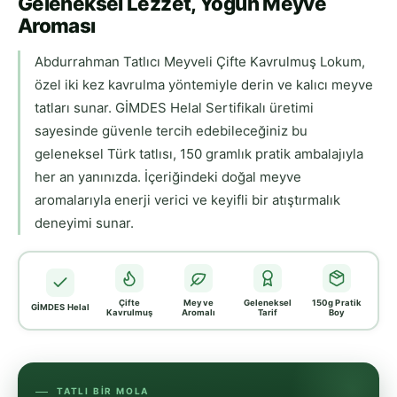
Geleneksel Lezzet, Yoğun Meyve
Aroması
Abdurrahman Tatlıcı Meyveli Çifte Kavrulmuş Lokum,
özel iki kez kavrulma yöntemiyle derin ve kalıcı meyve
tatları sunar. GİMDES Helal Sertifikalı üretimi
sayesinde güvenle tercih edebileceğiniz bu
geleneksel Türk tatlısı, 150 gramlık pratik ambalajıyla
her an yanınızda. İçeriğindeki doğal meyve
aromalarıyla enerji verici ve keyifli bir atıştırmalık
deneyimi sunar.
Çifte
Meyve
Geleneksel
150g Pratik
GİMDES Helal
Kavrulmuş
Aromalı
Tarif
Boy
TATLI BIR MOLA