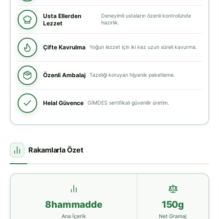
Usta Ellerden
Deneyimli ustaların özenli kontrolünde
Lezzet
hazırlık.
Çifte Kavrulma
Yoğun lezzet için iki kez uzun süreli kavurma.
Özenli Ambalaj
Tazeliği koruyan hijyenik paketleme.
Helal Güvence
GİMDES sertifikalı güvenilir üretim.
Rakamlarla Özet
8hammadde
150g
Ana İçerik
Net Gramaj