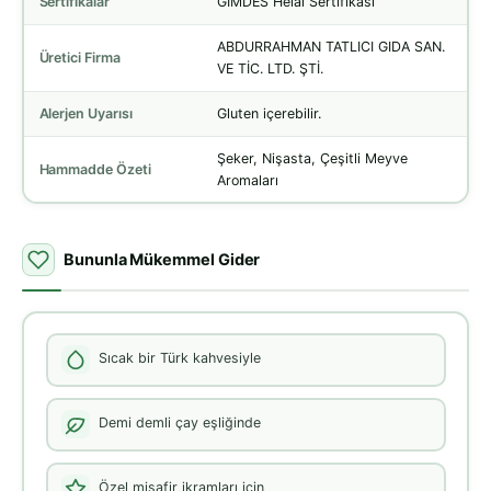
Sertifikalar
GİMDES Helal Sertifikası
ABDURRAHMAN TATLICI GIDA SAN.
Üretici Firma
VE TİC. LTD. ŞTİ.
Alerjen Uyarısı
Gluten içerebilir.
Şeker, Nişasta, Çeşitli Meyve
Hammadde Özeti
Aromaları
Bununla Mükemmel Gider
Sıcak bir Türk kahvesiyle
Demi demli çay eşliğinde
Özel misafir ikramları için