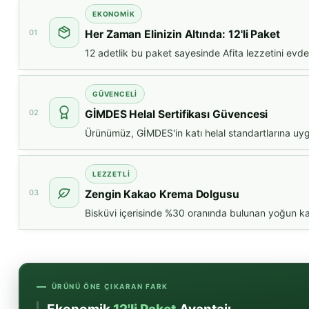
EKONOMIK
01
Her Zaman Elinizin Altında: 12'li Paket
12 adetlik bu paket sayesinde Afita lezzetini evde
GÜVENCELI
02
GİMDES Helal Sertifikası Güvencesi
Ürünümüz, GİMDES'in katı helal standartlarına uygun
LEZZETLI
03
Zengin Kakao Krema Dolgusu
Bisküvi içerisinde %30 oranında bulunan yoğun kaka
ÜRÜNÜ ÖNE ÇIKARAN FARK