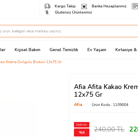
Kargo Takip
Banka Hesaplarımız
Glutensiz Ürünlerimiz
ler
Kişisel Bakım
Genel Temizlik
Ev Yaşam
Kırtasiye 
akao Krema Dolgulu Bisküvi 12x75 Gr
Afia Afita Kakao Kre
12x75 Gr
Afia
Ürün Kodu :
1109004
İndirim
240,00
TL
22
%
5