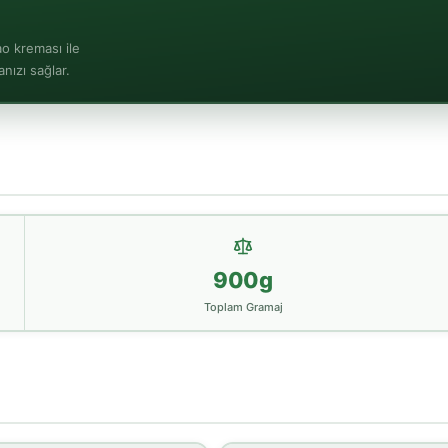
ao kreması ile
nızı sağlar.
900g
Toplam Gramaj