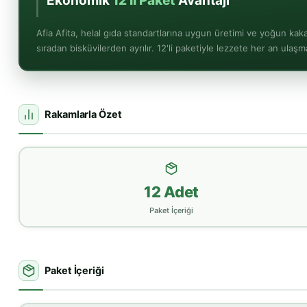
Ekonomik
12'li Paket
Avantajı
Afia Afita, helal gıda standartlarına uygun üretimi ve yoğun kak
sıradan bisküvilerden ayrılır. 12'li paketiyle lezzete her an ulaşma
Rakamlarla Özet
12 Adet
Paket İçeriği
Paket İçeriği