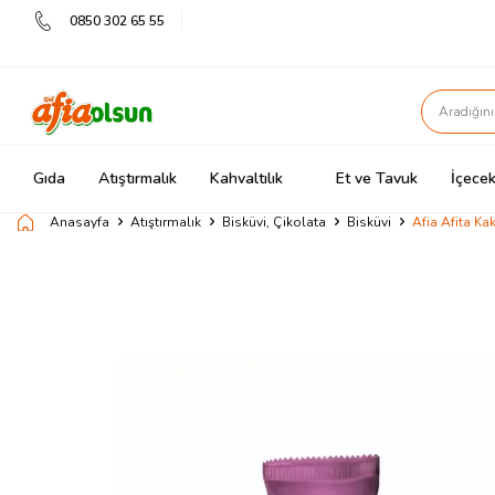
0850 302 65 55
Gıda
Atıştırmalık
Kahvaltılık
Et ve Tavuk
İçecek
Anasayfa
Atıştırmalık
Bisküvi, Çikolata
Bisküvi
Afia Afita K