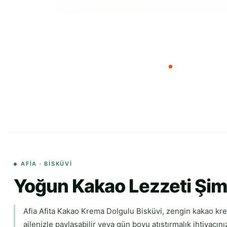
AFIA · BISKÜVI
Yoğun Kakao Lezzeti Şimd
Afia Afita Kakao Krema Dolgulu Bisküvi, zengin kakao krema
ailenizle paylaşabilir veya gün boyu atıştırmalık ihtiyacınız