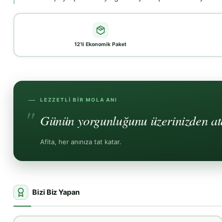
12'li Ekonomik Paket
LEZZETLI BIR MOLA ANI
Günün yorgunluğunu üzerinizden atar
Afita, her anınıza tat katar.
Bizi Biz Yapan