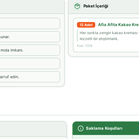
Paket İçeriği
Afia Afita Kakao Kr
12 Adet
Her ısırıkta zengin kakao kreması 
sunar.
lezzetli bir atıştırmalık.
Kod: 1109
r mola imkanı.
rruf edin.
Saklama Koşulları