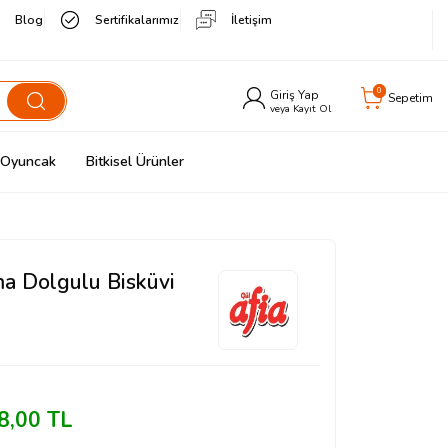
Blog
Sertifikalarımız
İletişim
0
Giriş Yap
Sepetim
veya Kayıt Ol
& Oyuncak
Bitkisel Ürünler
ma Dolgulu Bisküvi
8,00
TL