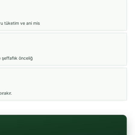
yu tüketim ve ani mis
 şeffaflık önceliğ
ırakır.