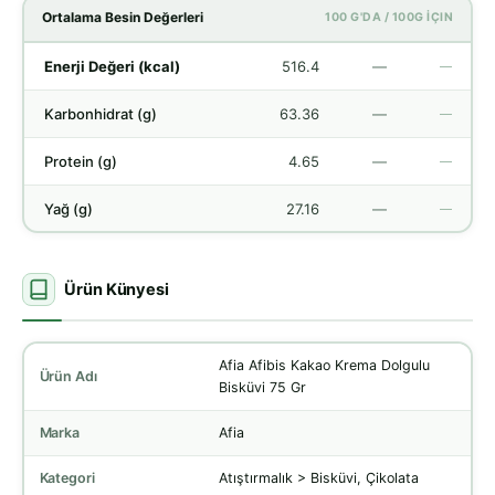
Ortalama Besin Değerleri
100 G'DA / 100G İÇIN
Enerji Değeri (kcal)
516.4
—
—
Karbonhidrat (g)
63.36
—
—
Protein (g)
4.65
—
—
Yağ (g)
27.16
—
—
Ürün Künyesi
Afia Afibis Kakao Krema Dolgulu
Ürün Adı
Bisküvi 75 Gr
Marka
Afia
Kategori
Atıştırmalık > Bisküvi, Çikolata