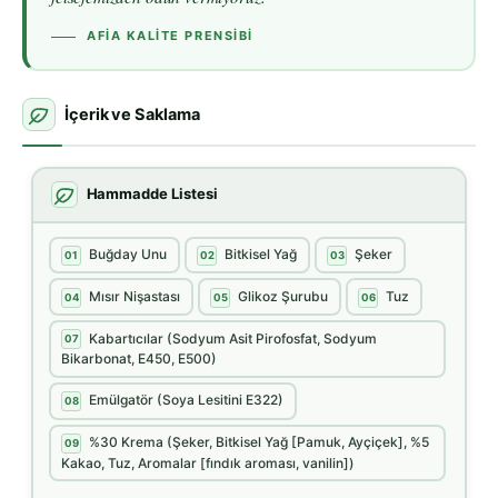
AFIA KALITE PRENSIBI
İçerik ve Saklama
Hammadde Listesi
Buğday Unu
Bitkisel Yağ
Şeker
01
02
03
Mısır Nişastası
Glikoz Şurubu
Tuz
04
05
06
Kabartıcılar (Sodyum Asit Pirofosfat, Sodyum
07
Bikarbonat, E450, E500)
Emülgatör (Soya Lesitini E322)
08
%30 Krema (Şeker, Bitkisel Yağ [Pamuk, Ayçiçek], %5
09
Kakao, Tuz, Aromalar [fındık aroması, vanilin])