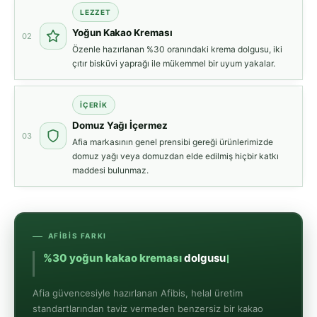
LEZZET
Yoğun Kakao Kreması
02
Özenle hazırlanan %30 oranındaki krema dolgusu, iki
çıtır bisküvi yaprağı ile mükemmel bir uyum yakalar.
İÇERIK
Domuz Yağı İçermez
03
Afia markasının genel prensibi gereği ürünlerimizde
domuz yağı veya domuzdan elde edilmiş hiçbir katkı
maddesi bulunmaz.
AFIBIS FARKI
%30 yoğun kakao
Afia güvencesiyle hazırlanan Afibis, helal üretim
standartlarından taviz vermeden benzersiz bir kakao