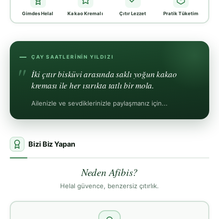
Gimdes Helal
Kakao Kremalı
Çıtır Lezzet
Pratik Tüketim
ÇAY SAATLERININ YILDIZI
İki çıtır bisküvi arasında saklı yoğun kakao
kreması ile her ısırıkta tatlı bir mola.
Ailenizle ve sevdiklerinizle paylaşmanız için...
Bizi Biz Yapan
Neden Afibis?
Helal güvence, benzersiz çıtırlık.