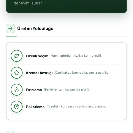
deneyimi sunar.
Üretim Yolculuğu
Özenli Seçim
Hammaddeler titizlikle kontrol edilir.
Krema Hazırlığı
Özel kakao kreması kıvamına getirilir.
Fırınlama
Bisküviler tam kıvamında pişirilir.
Paketleme
Tazeliğini koruyacak şekilde ambalajlanır.