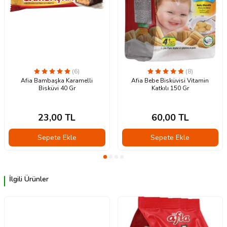
(6)
(8)
Afia Bambaşka Karamelli
Afia Bebe Bisküvisi Vitamin
Bisküvi 40 Gr
Katkılı 150 Gr
23,00
TL
60,00
TL
Sepete Ekle
Sepete Ekle
İlgili Ürünler