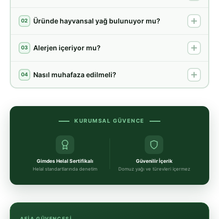
Üründe hayvansal yağ bulunuyor mu?
02
Alerjen içeriyor mu?
03
Nasıl muhafaza edilmeli?
04
KURUMSAL GÜVENCE
Gimdes Helal Sertifikalı
Güvenilir İçerik
Helal standartlarında denetim
Domuz yağı ve türevleri içermez
AFIA GÜVENCESI