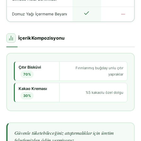
Domuz Yağı İçermeme Beyanı
—
İçerik Kompozisyonu
Çıtır Bisküvi
Fırınlanmış buğday unlu çıtır
70%
yapraklar
Kakao Kreması
%5 kakaolu özel dolgu
30%
Güvenle tüketebileceğiniz atıştırmalıklar için üretim
felsefemizden ödün vermiyoruz.