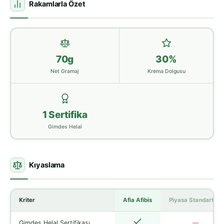
Rakamlarla Özet
70g
30%
Net Gramaj
Krema Dolgusu
1 Sertifika
Gimdes Helal
Kıyaslama
Kriter
Afia Afibis
Piyasa Standartları
Gimdes Helal Sertifikası
—