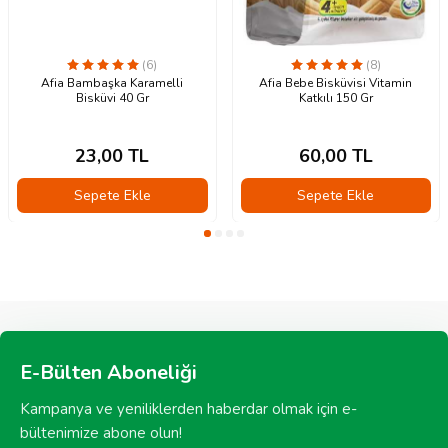
(6)
(8)
Afia Bambaşka Karamelli
Afia Bebe Bisküvisi Vitamin
Bisküvi 40 Gr
Katkılı 150 Gr
23,00
TL
60,00
TL
Sepete Ekle
Sepete Ekle
E-Bülten Aboneliği
Kampanya ve yeniliklerden haberdar olmak için e-
bültenimize abone olun!