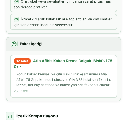
Ofis, okul veya seyahatler için çantanıza atıp taşıması
04
son derece pratiktir.
İkramlık olarak kalabalık aile toplantıları ve çay saatleri
05
için son derece ideal bir seçenektir.
Paket İçeriği
Afia Afibis Kakao Krema Dolgulu Bisküvi 75
12 Adet
Gr
↗
Yoğun kakao kreması ve çıtır bisküvinin eşsiz uyumu Afia
Afibis 75 Gr paketinde buluşuyor. GİMDES helal sertifikalı bu
lezzet, her çay saatinde ve kahve yanında favoriniz olacak.
Kod: 1108
İçerik Kompozisyonu