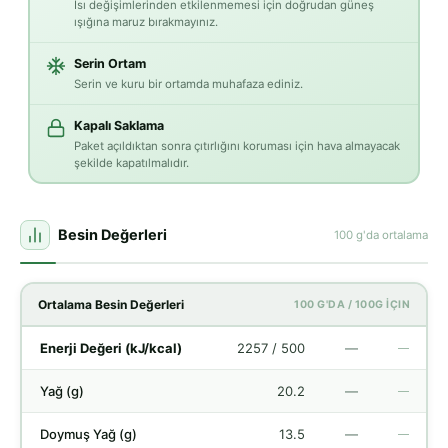
Isı değişimlerinden etkilenmemesi için doğrudan güneş
ışığına maruz bırakmayınız.
Serin Ortam
Serin ve kuru bir ortamda muhafaza ediniz.
Kapalı Saklama
Paket açıldıktan sonra çıtırlığını koruması için hava almayacak
şekilde kapatılmalıdır.
Besin Değerleri
100 g'da ortalama
Ortalama Besin Değerleri
100 G'DA / 100G İÇIN
Enerji Değeri (kJ/kcal)
2257 / 500
—
—
Yağ (g)
20.2
—
—
Doymuş Yağ (g)
13.5
—
—