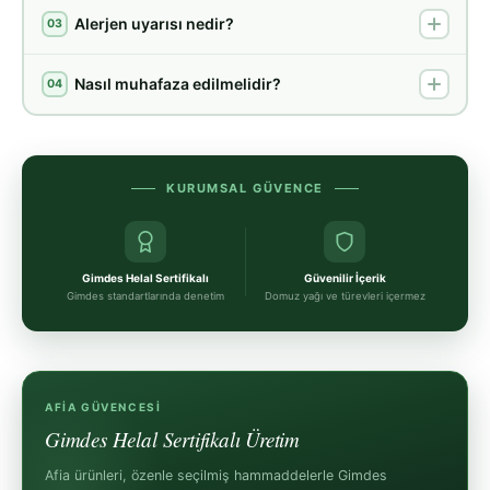
Alerjen uyarısı nedir?
03
Nasıl muhafaza edilmelidir?
04
KURUMSAL GÜVENCE
Gimdes Helal Sertifikalı
Güvenilir İçerik
Gimdes standartlarında denetim
Domuz yağı ve türevleri içermez
AFIA GÜVENCESI
Gimdes Helal Sertifikalı Üretim
Afia ürünleri, özenle seçilmiş hammaddelerle Gimdes