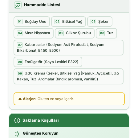
Hammadde Listesi
Buğday Unu
Bitkisel Yağ
Şeker
01
02
03
Mısır Nişastası
Glikoz Şurubu
Tuz
04
05
06
Kabartıcılar (Sodyum Asit Pirofosfat, Sodyum
07
Bikarbonat, E450, E500)
Emülgatör (Soya Lesitini E322)
08
%30 Krema (Şeker, Bitkisel Yağ [Pamuk, Ayçiçek], %5
09
Kakao, Tuz, Aromalar [fındık aroması, vanilin])
⚠ Alerjen:
Gluten ve soya içerir.
Saklama Koşulları
Güneşten Koruyun