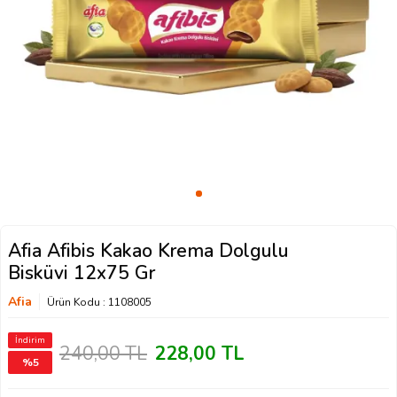
Afia Afibis Kakao Krema Dolgulu
Bisküvi 12x75 Gr
Afia
Ürün Kodu :
1108005
İndirim
240,00
TL
228,00
TL
%
5