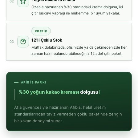
02
Özenle hazırlanan %30 oranındaki krema dolgusu, iki
çıtır bisküvi yaprağı ile mükemmel bir uyum yakalar.
PRATIK
12'li Çoklu Stok
03
Mutfak dolabınızda, ofisinizde ya da çekmecenizde her
zaman hazır bulundurabileceğiniz 12 adet çıtır paket.
AFIBIS FARKI
%30 y
Afia güvencesiyle hazırlanan Afibis, helal üretim
standartlarından taviz vermeden çoklu paketinde zengin
bir kakao deneyimi sunar.