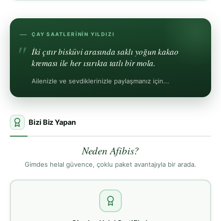
ÇAY SAATLERININ YILDIZI
İki çıtır bisküvi arasında saklı yoğun kakao
kreması ile her ısırıkta tatlı bir mola.
Ailenizle ve sevdiklerinizle paylaşmanız için...
Bizi Biz Yapan
Neden Afibis?
Gimdes helal güvence, çoklu paket avantajıyla bir arada.