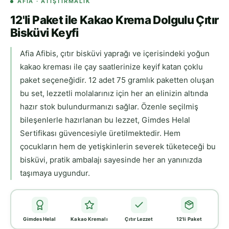
AFIA · ATIŞTIRMALIK
12'li Paket ile Kakao Krema Dolgulu Çıtır
Bisküvi Keyfi
Afia Afibis, çıtır bisküvi yaprağı ve içerisindeki yoğun
kakao kreması ile çay saatlerinize keyif katan çoklu
paket seçeneğidir. 12 adet 75 gramlık paketten oluşan
bu set, lezzetli molalarınız için her an elinizin altında
hazır stok bulundurmanızı sağlar. Özenle seçilmiş
bileşenlerle hazırlanan bu lezzet, Gimdes Helal
Sertifikası güvencesiyle üretilmektedir. Hem
çocukların hem de yetişkinlerin severek tüketeceği bu
bisküvi, pratik ambalajı sayesinde her an yanınızda
taşımaya uygundur.
Gimdes Helal
Kakao Kremalı
Çıtır Lezzet
12'li Paket