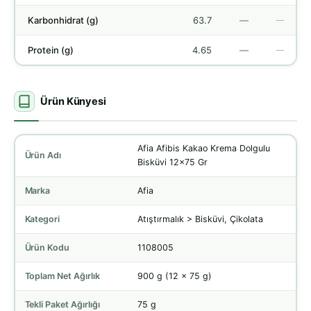
Karbonhidrat (g)
63.7
—
—
Protein (g)
4.65
—
—
Ürün Künyesi
Afia Afibis Kakao Krema Dolgulu
Ürün Adı
Bisküvi 12x75 Gr
Marka
Afia
Kategori
Atıştırmalık > Bisküvi, Çikolata
Ürün Kodu
1108005
Toplam Net Ağırlık
900 g (12 x 75 g)
Tekli Paket Ağırlığı
75 g