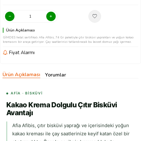
Ürün Açıklaması
GİMDES helal sertifikalı Afia Afibis, 74 Gr paketiyle çıtır bisküvi yaprakları ve yoğun kakao
kremasını bir araya getiriyor. Çay saatlerinizi tatlandıracak bu lezzet domuz yağı içermez.
Fiyat Alarmı
Ürün Açıklaması
Yorumlar
AFIA · BISKÜVI
Kakao Krema Dolgulu Çıtır Bisküvi
Avantajı
Afia Afibis, çıtır bisküvi yaprağı ve içerisindeki yoğun
kakao kreması ile çay saatlerinize keyif katan özel bir