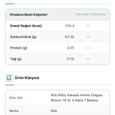
Ortalama Besin Değerleri
100 G'DA / 100G İÇIN
Enerji Değeri (kcal)
516.4
—
—
Karbonhidrat (g)
63.36
—
—
Protein (g)
4.65
—
—
Yağ (g)
27.16
—
—
Ürün Künyesi
Afia Afibis Kakaolu Krema Dolgulu
Ürün Adı
Bisküvi 74 Gr 4 Alana 1 Bedava
Marka
Afia