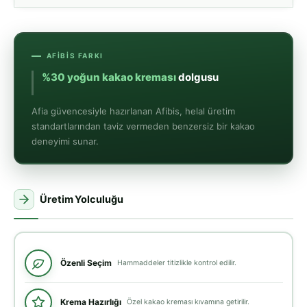
AFIBIS FARKI
%30 yoğun kakao kreması
dolgusu
Afia güvencesiyle hazırlanan Afibis, helal üretim
standartlarından taviz vermeden benzersiz bir kakao
deneyimi sunar.
Üretim Yolculuğu
Özenli Seçim
Hammaddeler titizlikle kontrol edilir.
Krema Hazırlığı
Özel kakao kreması kıvamına getirilir.