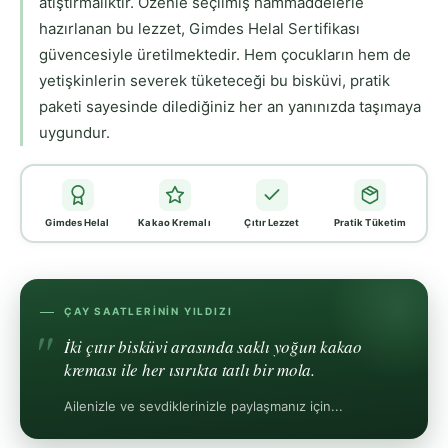
atıştırmalıktır. Özenle seçilmiş hammaddelerle
hazırlanan bu lezzet, Gimdes Helal Sertifikası
güvencesiyle üretilmektedir. Hem çocukların hem de
yetişkinlerin severek tüketeceği bu bisküvi, pratik
paketi sayesinde dilediğiniz her an yanınızda taşımaya
uygundur.
Gimdes Helal
Kakao Kremalı
Çıtır Lezzet
Pratik Tüketim
ÇAY SAATLERININ YILDIZI
İki çıtır bisküvi arasında saklı yoğun kakao
kreması ile her ısırıkta tatlı bir mola.
Ailenizle ve sevdiklerinizle paylaşmanız için...