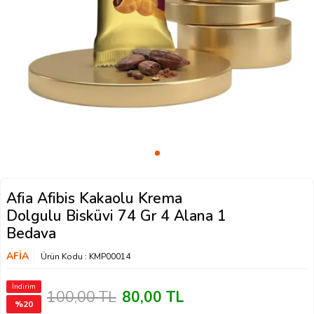
Afia Afibis Kakaolu Krema
Dolgulu Bisküvi 74 Gr 4 Alana 1
Bedava
AFİA
Ürün Kodu :
KMP00014
İndirim
100,00
TL
80,00
TL
%
20