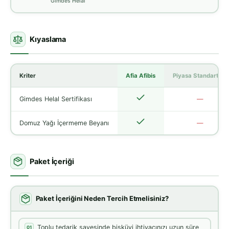
Gimdes Helal
Kıyaslama
Kriter
Afia Afibis
Piyasa Standartları
Gimdes Helal Sertifikası
—
Domuz Yağı İçermeme Beyanı
—
Paket İçeriği
Paket İçeriğini Neden Tercih Etmelisiniz?
Toplu tedarik sayesinde bisküvi ihtiyacınızı uzun süre
01