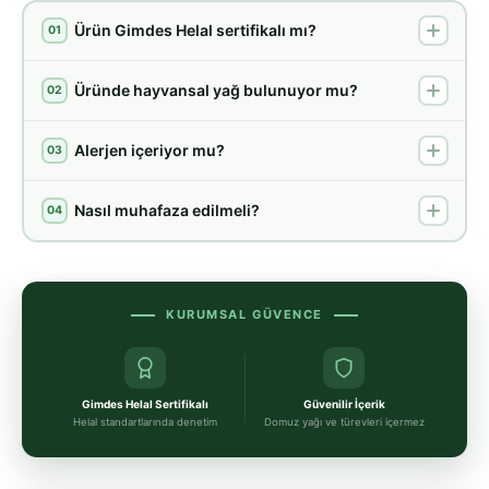
Ürün Gimdes Helal sertifikalı mı?
01
Üründe hayvansal yağ bulunuyor mu?
02
Alerjen içeriyor mu?
03
Nasıl muhafaza edilmeli?
04
KURUMSAL GÜVENCE
Gimdes Helal Sertifikalı
Güvenilir İçerik
Helal standartlarında denetim
Domuz yağı ve türevleri içermez