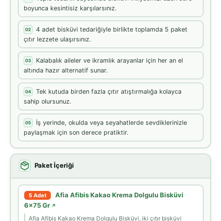
boyunca kesintisiz karşılarsınız.
4 adet bisküvi tedariğiyle birlikte toplamda 5 paket
02
çıtır lezzete ulaşırsınız.
Kalabalık aileler ve ikramlık arayanlar için her an el
03
altında hazır alternatif sunar.
Tek kutuda birden fazla çıtır atıştırmalığa kolayca
04
sahip olursunuz.
İş yerinde, okulda veya seyahatlerde sevdiklerinizle
05
paylaşmak için son derece pratiktir.
Paket İçeriği
Afia Afibis Kakao Krema Dolgulu Bisküvi
5 Adet
6x75 Gr
↗
Afia Afibis Kakao Krema Dolgulu Bisküvi, iki çıtır bisküvi