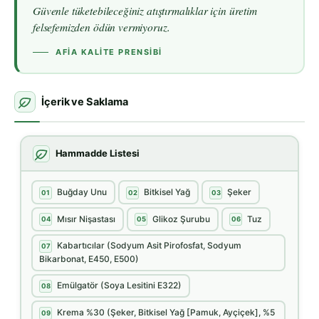
Güvenle tüketebileceğiniz atıştırmalıklar için üretim
felsefemizden ödün vermiyoruz.
AFIA KALITE PRENSIBI
İçerik ve Saklama
Hammadde Listesi
Buğday Unu
Bitkisel Yağ
Şeker
01
02
03
Mısır Nişastası
Glikoz Şurubu
Tuz
04
05
06
Kabartıcılar (Sodyum Asit Pirofosfat, Sodyum
07
Bikarbonat, E450, E500)
Emülgatör (Soya Lesitini E322)
08
Krema %30 (Şeker, Bitkisel Yağ [Pamuk, Ayçiçek], %5
09