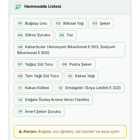
Hammadde Listesi
Buğday Unu
Bitkisel Yağ
Şeker
01
02
03
Glikoz Şurubu
Tuz
04
05
Kabartıcılar (Amonyum Bikarbonat E 503, Sodyum
06
Bikarbonat E 500)
Yağsız Süt Tozu
Pudra Şeker
07
08
Tam Yağlı Süt Tozu
Kakao Yağı
09
10
Kakao Kütlesi
Emülgatör (Soya Lesitini E 322)
11
12
Doğala Özdeş Aroma Verici (Vanilin)
13
İnvert Şeker Şurubu
14
⚠ Alerjen:
Buğday unu (gluten), süt ürünleri ve soya içerir.