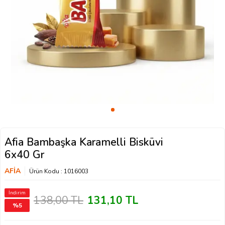
Afia Bambaşka Karamelli Bisküvi
6x40 Gr
AFİA
Ürün Kodu :
1016003
İndirim
138,00
TL
131,10
TL
%
5