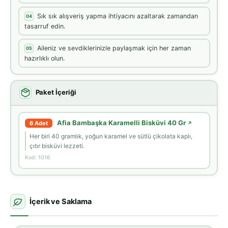
Sık sık alışveriş yapma ihtiyacını azaltarak zamandan
04
tasarruf edin.
Aileniz ve sevdiklerinizle paylaşmak için her zaman
05
hazırlıklı olun.
Paket İçeriği
Afia Bambaşka Karamelli Bisküvi 40 Gr
6 Adet
↗
Her biri 40 gramlık, yoğun karamel ve sütlü çikolata kaplı,
çıtır bisküvi lezzeti.
Kod: 1016
İçerik ve Saklama