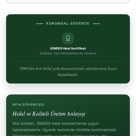
KURUMSAL GÜVENCE
GİMDES Helal Sertifikalı
Kullanılan Tüm Hammaddelerde Güvence
1998'den beri helal gıda hassasiyetiyle sofralarınıza lezzet
katmaktadır.
AFİA GÜVENCESI
Helal ve Kaliteli Üretim Anlayışı
Afia ürünleri, GİMDES helal standartlarına uygun
hammaddelerle, hijyenik tesislerde titizlikle üretilmektedir.