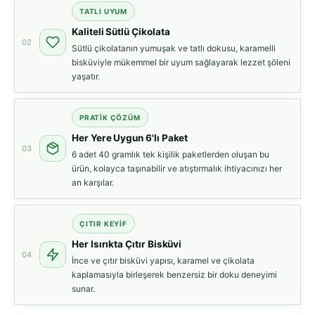
TATLI UYUM
Kaliteli Sütlü Çikolata
02
Sütlü çikolatanın yumuşak ve tatlı dokusu, karamelli
bisküviyle mükemmel bir uyum sağlayarak lezzet şöleni
yaşatır.
PRATIK ÇÖZÜM
Her Yere Uygun 6'lı Paket
03
6 adet 40 gramlık tek kişilik paketlerden oluşan bu
ürün, kolayca taşınabilir ve atıştırmalık ihtiyacınızı her
an karşılar.
ÇITIR KEYIF
Her Isırıkta Çıtır Bisküvi
04
İnce ve çıtır bisküvi yapısı, karamel ve çikolata
kaplamasıyla birleşerek benzersiz bir doku deneyimi
sunar.