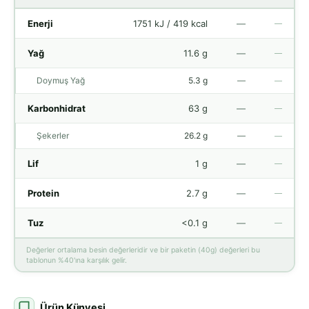
Enerji
1751 kJ / 419 kcal
—
—
Yağ
11.6 g
—
—
Doymuş Yağ
5.3 g
—
—
Karbonhidrat
63 g
—
—
Şekerler
26.2 g
—
—
Lif
1 g
—
—
Protein
2.7 g
—
—
Tuz
<0.1 g
—
—
Değerler ortalama besin değerleridir ve bir paketin (40g) değerleri bu
tablonun %40'ına karşılık gelir.
Ürün Künyesi