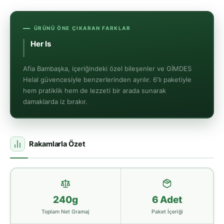
ÜRÜNÜ ÖNE ÇIKARAN FARKLAR
Her Isırıkta Çıtır Bi
Afia Bambaşka, içeriğindeki özel bileşenler ve GİMDES
Helal güvencesiyle benzerlerinden ayrılır. 6'lı paketiyle
hem pratiklik hem de lezzeti bir arada sunarak
damaklarda iz bırakır.
Rakamlarla Özet
240g
6 Adet
Toplam Net Gramaj
Paket İçeriği