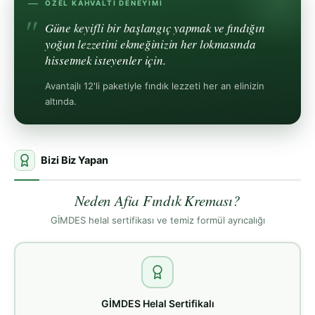
ÖZEL KAHVALTI DENEYIMI
Güne keyifli bir başlangıç yapmak ve fındığın
yoğun lezzetini ekmeğinizin her lokmasında
hissetmek isteyenler için.
Avantajlı 12'li paketiyle fındık lezzeti her an elinizin
altında.
Bizi Biz Yapan
Neden Afia Fındık Kreması?
GİMDES helal sertifikası ve temiz formül ayrıcalığı
GİMDES Helal Sertifikalı