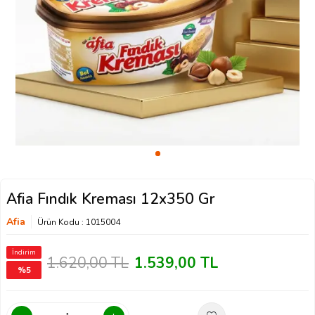
Afia Fındık Kreması 12x350 Gr
Afia
Ürün Kodu :
1015004
İndirim
1.620,00
TL
1.539,00
TL
%
5