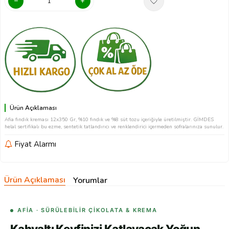
Ürün Açıklaması
Afia fındık kreması 12x350 Gr, %10 fındık ve %8 süt tozu içeriğiyle üretilmiştir. GİMDES
helal sertifikalı bu ezme, sentetik tatlandırıcı ve renklendirici içermeden sofralarınıza sunulur.
Fiyat Alarmı
Ürün Açıklaması
Yorumlar
AFIA · SÜRÜLEBILIR ÇIKOLATA & KREMA
Kahvaltı Keyfinizi Katlayacak Yoğun