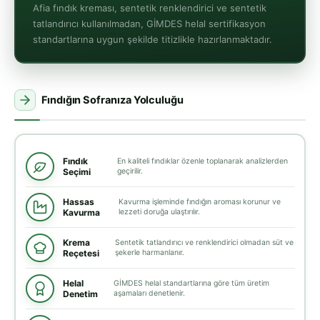
Afia fındık kreması, sentetik renklendirici ve sentetik
tatlandırıcı kullanılmadan, GİMDES helal sertifikasyon
standartlarına uygun şekilde titizlikle hazırlanmaktadır.
Fındığın Sofranıza Yolculuğu
Fındık
En kaliteli fındıklar özenle toplanarak analizlerden
Seçimi
geçirilir.
Hassas
Kavurma işleminde fındığın aroması korunur ve
Kavurma
lezzeti doruğa ulaştırılır.
Krema
Sentetik tatlandırıcı ve renklendirici olmadan süt ve
Reçetesi
şekerle harmanlanır.
Helal
GİMDES helal standartlarına göre tüm üretim
Denetim
aşamaları denetlenir.