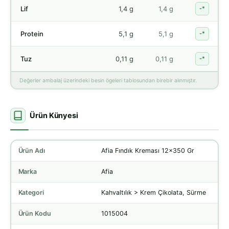
Lif
1,4 g
1,4 g
-*
Protein
5,1 g
5,1 g
-*
Tuz
0,11 g
0,11 g
-*
Değerler ambalaj üzerindeki besin ögeleri tablosundan birebir alınmıştır.
Ürün Künyesi
Ürün Adı
Afia Fındık Kreması 12x350 Gr
Marka
Afia
Kategori
Kahvaltılık > Krem Çikolata, Sürme
Ürün Kodu
1015004