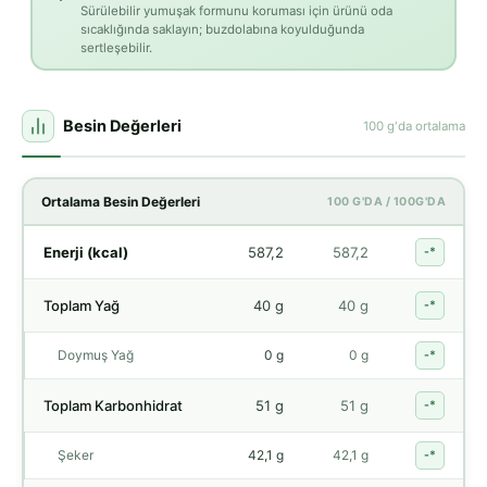
Sürülebilir yumuşak formunu koruması için ürünü oda
sıcaklığında saklayın; buzdolabına koyulduğunda
sertleşebilir.
Besin Değerleri
100 g'da ortalama
Ortalama Besin Değerleri
100 G'DA / 100G'DA
Enerji (kcal)
587,2
587,2
-*
Toplam Yağ
40 g
40 g
-*
Doymuş Yağ
0 g
0 g
-*
Toplam Karbonhidrat
51 g
51 g
-*
Şeker
42,1 g
42,1 g
-*