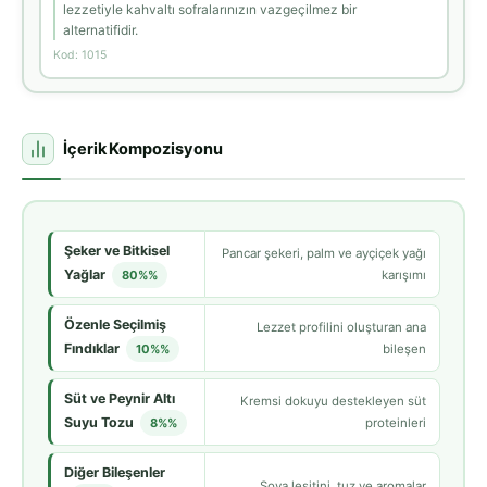
lezzetiyle kahvaltı sofralarınızın vazgeçilmez bir
alternatifidir.
Kod: 1015
İçerik Kompozisyonu
Şeker ve Bitkisel
Pancar şekeri, palm ve ayçiçek yağı
Yağlar
80%%
karışımı
Özenle Seçilmiş
Lezzet profilini oluşturan ana
Fındıklar
10%%
bileşen
Süt ve Peynir Altı
Kremsi dokuyu destekleyen süt
Suyu Tozu
8%%
proteinleri
Diğer Bileşenler
Soya lesitini, tuz ve aromalar