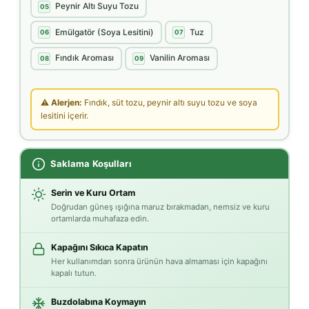
Peynir Altı Suyu Tozu
05
Emülgatör (Soya Lesitini)
Tuz
06
07
Fındık Aroması
Vanilin Aroması
08
09
⚠ Alerjen:
Fındık, süt tozu, peynir altı suyu tozu ve soya
lesitini içerir.
Saklama Koşulları
Serin ve Kuru Ortam
Doğrudan güneş ışığına maruz bırakmadan, nemsiz ve kuru
ortamlarda muhafaza edin.
Kapağını Sıkıca Kapatın
Her kullanımdan sonra ürünün hava almaması için kapağını
kapalı tutun.
Buzdolabına Koymayın