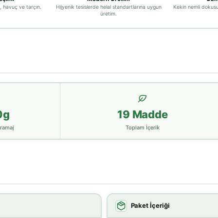
, havuç ve tarçın.
Hijyenik tesislerde helal standartlarına uygun
Kekin nemli dokusu
üretim.
0g
19 Madde
ramaj
Toplam İçerik
Paket İçeriği