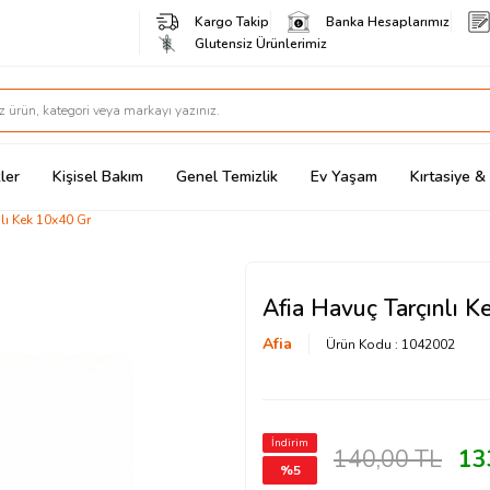
Kargo Takip
Banka Hesaplarımız
Glutensiz Ürünlerimiz
ler
Kişisel Bakım
Genel Temizlik
Ev Yaşam
Kırtasiye 
lı Kek 10x40 Gr
Afia Havuç Tarçınlı 
Afia
Ürün Kodu :
1042002
İndirim
140,00
TL
13
%
5