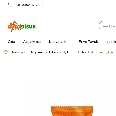
0850 302 65 55
Gıda
Atıştırmalık
Kahvaltılık
Et ve Tavuk
İçecek
Anasayfa
Atıştırmalık
Bisküvi, Çikolata
Kek
Afia Havuç Tarçın