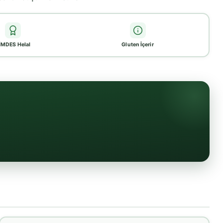
İMDES Helal
Gluten İçerir