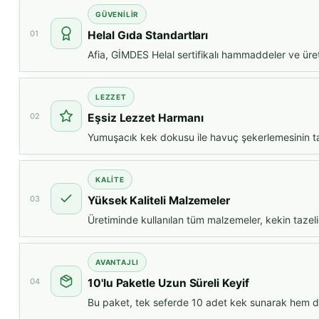
GÜVENİLİR
01
Helal Gıda Standartları
Afia, GİMDES Helal sertifikalı hammaddeler ve üreti
LEZZET
02
Eşsiz Lezzet Harmanı
Yumuşacık kek dokusu ile havuç şekerlemesinin tatl
KALİTE
03
Yüksek Kaliteli Malzemeler
Üretiminde kullanılan tüm malzemeler, kekin tazeliğ
AVANTAJLI
04
10'lu Paketle Uzun Süreli Keyif
Bu paket, tek seferde 10 adet kek sunarak hem dah