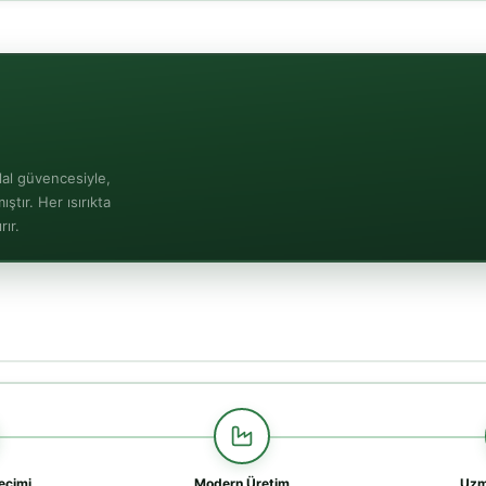
lal güvencesiyle,
ştır. Her ısırıkta
ır.
çimi
Modern Üretim
Uzm