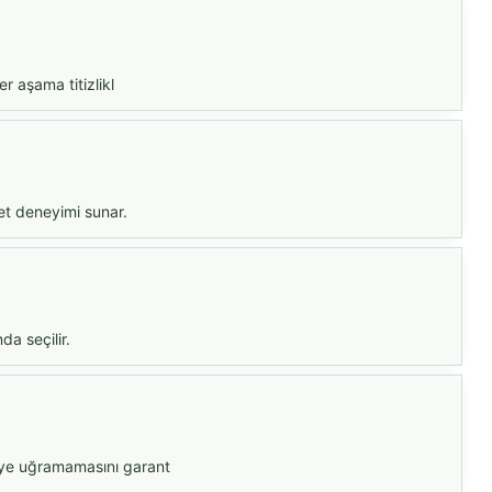
r aşama titizlikl
et deneyimi sunar.
da seçilir.
tiye uğramamasını garant