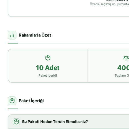
Özenle seçilmiş un, yumurta
Rakamlarla Özet
10 Adet
40
Paket İçeriği
Toplam G
Paket İçeriği
Bu Paketi Neden Tercih Etmelisiniz?