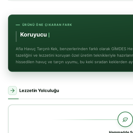
ÜRÜNÜ ÖNE ÇIKARAN FARK
Pratik 4
Afia Havuç Tarçınlı Kek, benzerlerinden farklı olarak GİMDES He
tazeliğini ve lezzetini koruyan özel üretim teknikleriyle hazırlanmı
hissedilen havuç ve tarçın uyumu, bu keki sıradan keklerden ayır
Lezzetin Yolculuğu
Hammadde Se