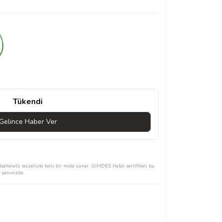
Tükendi
Gelince Haber Ver
aharatlı lezzetiyle tatlı bir mola sunar. GİMDES Helal sertifikalı bu
 yanınızda.