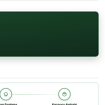
an Fırınlama
Koruyucu Ambalaj