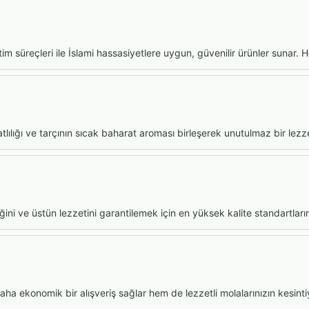
m süreçleri ile İslami hassasiyetlere uygun, güvenilir ürünler sunar. He
ılığı ve tarçının sıcak baharat aroması birleşerek unutulmaz bir lezz
ini ve üstün lezzetini garantilemek için en yüksek kalite standartların
a ekonomik bir alışveriş sağlar hem de lezzetli molalarınızın kesin