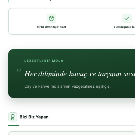
10'lu Avantaj Paket
Yumuşacık D
LEZZETLI BIR MOLA
Her diliminde havuç ve tarçının sıca
Çay ve kahve molalarının vazgeçilmez eşlikçisi.
Bizi Biz Yapan