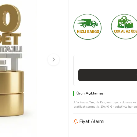
Ürün Açıklaması
Afia Havuç Tarçınlı Kek, yumuşacık dokusu ve b
pratik atıştırmalık, 10x40 Gr paketiyle her an
Fiyat Alarmı